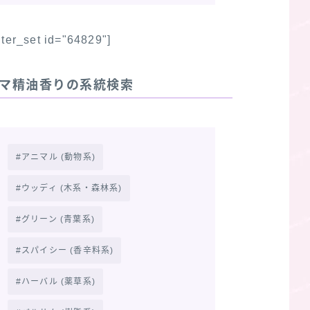
ilter_set id="64829"]
マ精油香りの系統検索
アニマル (動物系)
ウッディ (木系・森林系)
グリーン (青葉系)
スパイシー (香辛料系)
ハーバル (薬草系)