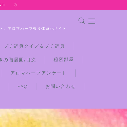
om
ト、アロマハーブ香り体系化サイト
 プチ辞典クイズ＆プチ辞典
秘密部屋
きの階層図/目次
アロマハーブアンケート
お問い合わせ
)
FAQ