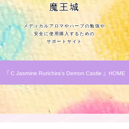
★アロマハーブ傾向チェック
魔王城
目次
メディカルアロマやハーブの勉強や
安全に使用購入するための
★導きの階層図/目次
サポートサイト
秘密部屋
お知らせ
『 C Jasmine Rurichira's Demon Castle 』HOME
Cジャスミン瑠璃地楽の主な活動先リン
ク集
プロフィール
アロマハーブアンケート