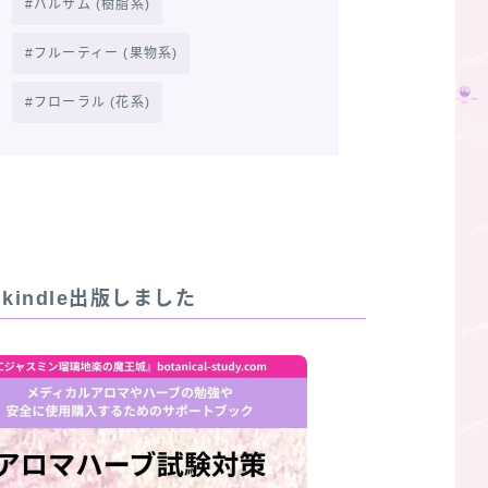
バルサム (樹脂系)
フルーティー (果物系)
フローラル (花系)
R]kindle出版しました