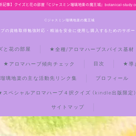
新記事】クイズと花の部屋『Cジャスミン瑠璃地楽の魔王城』botanical-study.c
Cジャスミン瑠璃地楽の魔王城
ーブの資格取得勉強対応・精油を安全に使用し購入するためのサポー
ズと花の部屋
★全種/アロマハーブスパイス基材
HOME
目次
★アロマハーブ傾向チェック
★導
【最新】クイズと花の部屋
ン瑠璃地楽の主な活動先リンク集
プロフィール
★スペシャルアロマハーブ４択クイズ (kindle出版限定
★全種/アロマハーブスパイス基材 プ
チ辞典クイズ＆プチ辞典
サイトマップ
★アロマ検定＋αクイズ