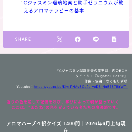
Cジャスミン瑠璃地楽と助手ゼラニウムが教
えるアロマテラピーの基本
SHARE
『Cジャスミン瑠璃地楽の魔王城』内のBGM
タイトル：『Nightfall Castle』
作曲・編曲：なぐもりず様
Youtube：
https://youtu.be/KlyrFHAv5Co?si=gD3-NgE737i8rWT-
香りの色を通して記憶を呼び、学びによって魂が整っていく──
ここは、“またね”の光を覚えている者たちの魔導城です。
アロマハーブ４択クイズ 1400問｜2026年6月上旬現
在