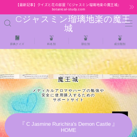
【最新記事】クイズと花の部屋『Cジャスミン瑠璃地楽の魔王城』
botanical-study.com
Cジャスミン瑠璃地楽の魔王
MENU
城
HOME
辞典クイズ
科名別
部位別
成分類別
【最新】クイズと花の部屋
★全種/アロマハーブスパイス基材 プチ辞典ク
魔王城
イズ＆プチ辞典
メディカルアロマやハーブの勉強や
安全に使用購入するための
★アロマ検定＋αクイズ
サポートサイト
★アロマハーブ傾向チェック
『 C Jasmine Rurichira's Demon Castle 』
HOME
目次