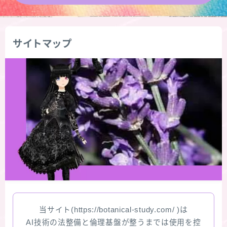
★導きの階層図/目次
サイトマップ
秘密部屋
お知らせ
Cジャスミン瑠璃地楽の主な活動先リンク集
プロフィール
アロマハーブアンケート
おすすめ商品＆レビュー
当サイト(https://botanical-study.com/ )は
★スペシャルアロマハーブ４択クイズ (kindle出
AI技術の法整備と倫理基盤が整うまでは使用を控