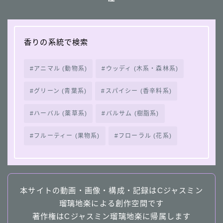
香りの系統で検索
アニマル (動物系)
ウッディ (木系・森林系)
グリーン (青葉系)
スパイシー (香辛料系)
ハーバル (薬草系)
バルサム (樹脂系)
フルーティー (果物系)
フローラル (花系)
本サイトの動画・画像・構成・記録はCジャスミン
瑠璃地楽による創作空間です
著作権はCジャスミン瑠璃地楽に帰属します