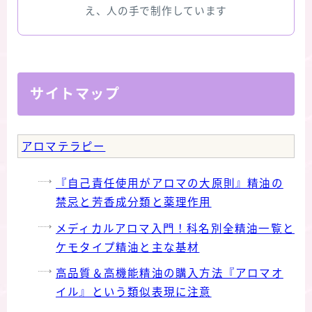
版限定)
え、人の手で制作しています
FAQ
お問い合わせ
サイトマップ
サイトマップ
アロマテラピー
『自己責任使用がアロマの大原則』精油の
禁忌と芳香成分類と薬理作用
メディカルアロマ入門！科名別全精油一覧と
ケモタイプ精油と主な基材
高品質＆高機能精油の購入方法『アロマオ
イル』という類似表現に注意