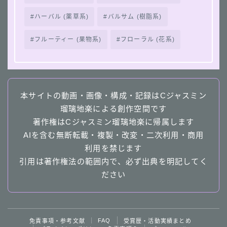
ハーバル (薬草系)
バルサム (樹脂系)
フルーティー (果物系)
フローラル (花系)
本サイトの動画・画像・構成・記録はCジャスミン
瑠璃地楽による創作空間です
著作権はCジャスミン瑠璃地楽に帰属します
AIを含む無断転載・複製・改変・二次利用・商用
利用を禁じます
引用は著作権法の範囲内で、必ず出典を明記してく
ださい
Follow Me
FAQ
免責事項・参考文献
受賞歴・活動実績まとめ