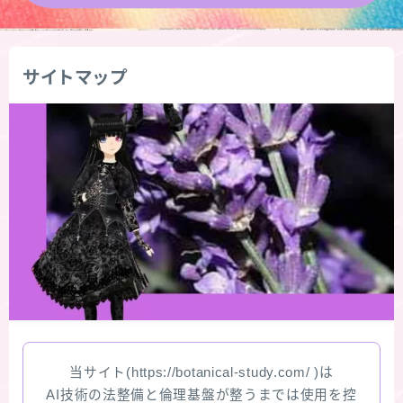
★導きの階層図/目次
サイトマップ
秘密部屋
お知らせ
公式ウェブサイト『Botanical Study』
Cジャスミン瑠璃地楽の主な活動先リンク集
プロフィール
アロマハーブアンケート
当サイト(https://botanical-study.com/ )は
おすすめ商品＆レビュー
AI技術の法整備と倫理基盤が整うまでは使用を控