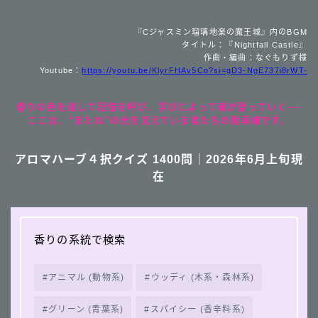
『Cジャスミン瑠璃地楽の魔王城』内のBGM
タイトル：『Nightfall Castle』
作曲・編曲：なぐもりず様
Youtube：
https://youtu.be/KlyrFHAv5Co?si=gD3-NgE737i8rWT-
香りの色を通して記憶を呼び、学びによって魂が整っていく──
ここは、“またね”の光を覚えている者たちの魔導城です。
アロマハーブ４択クイズ 1400問｜2026年6月上旬現
在
香りの系統で検索
アニマル (動物系)
ウッディ (木系・森林系)
グリーン (青葉系)
スパイシー (香辛料系)