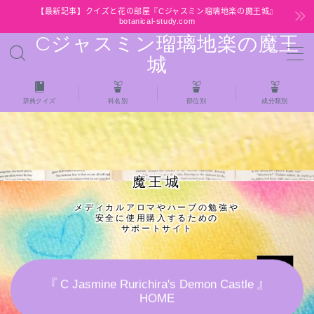
【最新記事】クイズと花の部屋『Cジャスミン瑠璃地楽の魔王城』
botanical-study.com
Cジャスミン瑠璃地楽の魔王
MENU
城
HOME
辞典クイズ
科名別
部位別
成分類別
【最新】クイズと花の部屋
★全種/アロマハーブスパイス基材 プチ辞典ク
魔王城
イズ＆プチ辞典
メディカルアロマやハーブの勉強や
安全に使用購入するための
★アロマ検定＋αクイズ
サポートサイト
★アロマハーブ傾向チェック
『 C Jasmine Rurichira's Demon Castle 』
HOME
目次