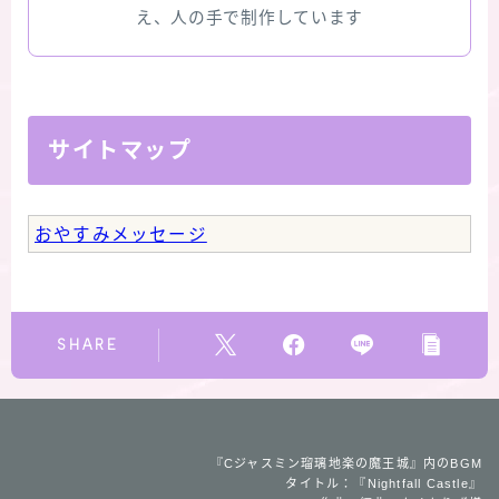
え、人の手で制作しています
★スペシャルアロマハーブ４択クイズ (kindle出
版限定)
FAQ
サイトマップ
お問い合わせ
おやすみメッセージ
サイトマップ
SHARE
『Cジャスミン瑠璃地楽の魔王城』内のBGM
タイトル：『Nightfall Castle』