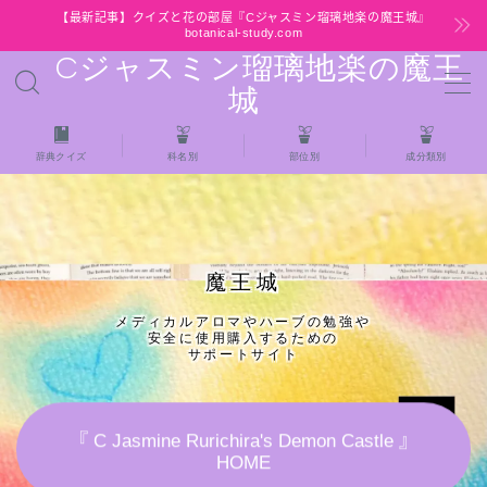
【最新記事】クイズと花の部屋『Cジャスミン瑠璃地楽の魔王城』
botanical-study.com
Cジャスミン瑠璃地楽の魔王
MENU
城
HOME
辞典クイズ
科名別
部位別
成分類別
【最新】クイズと花の部屋
★全種/アロマハーブスパイス基材 プチ辞典ク
魔王城
イズ＆プチ辞典
メディカルアロマやハーブの勉強や
安全に使用購入するための
★アロマ検定＋αクイズ
サポートサイト
★アロマハーブ傾向チェック
『 C Jasmine Rurichira's Demon Castle 』
HOME
目次