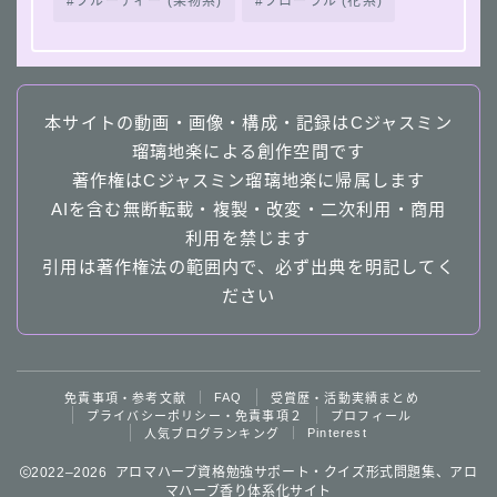
フルーティー (果物系)
フローラル (花系)
本サイトの動画・画像・構成・記録はCジャスミン
瑠璃地楽による創作空間です
著作権はCジャスミン瑠璃地楽に帰属します
AIを含む無断転載・複製・改変・二次利用・商用
利用を禁じます
引用は著作権法の範囲内で、必ず出典を明記してく
ださい
Follow Me
FAQ
免責事項・参考文献
受賞歴・活動実績まとめ
プライバシーポリシー・免責事項２
プロフィール
Pinterest
人気ブログランキング
2022–2026 アロマハーブ資格勉強サポート・クイズ形式問題集、アロ
マハーブ香り体系化サイト