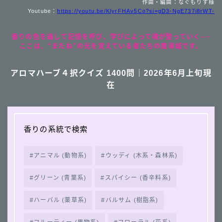
作曲・編曲：なぐもりず様
Youtube：
https://youtu.be/KlyrFHAv5Co?si=gD3-NgE737i8rWT-
香りの色を通して記憶を呼び、学びによって魂が整っていく──
ここは、“またね”の光を覚えている者たちの魔導城です。
アロマハーブ４択クイズ 1400問｜2026年6月上旬現
在
香りの系統で検索
アニマル (動物系)
ウッディ (木系・森林系)
グリーン (青葉系)
スパイシー (香辛料系)
ハーバル (薬草系)
バルサム (樹脂系)