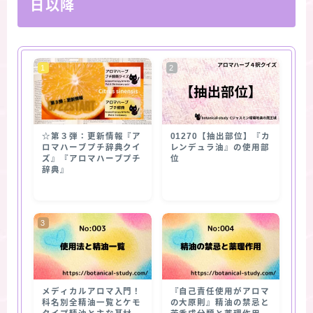
日以降
☆第３弾：更新情報『ア
01270【抽出部位】『カ
ロマハーブプチ辞典クイ
レンデュラ油』の使用部
ズ』『アロマハーブプチ
位
辞典』
メディカルアロマ入門！
『自己責任使用がアロマ
科名別全精油一覧とケモ
の大原則』精油の禁忌と