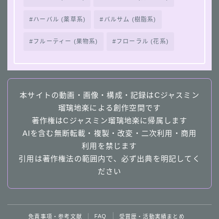
ハーバル (薬草系)
バルサム (樹脂系)
フルーティー (果物系)
フローラル (花系)
本サイトの動画・画像・構成・記録はCジャスミン
瑠璃地楽による創作空間です
著作権はCジャスミン瑠璃地楽に帰属します
AIを含む無断転載・複製・改変・二次利用・商用
利用を禁じます
引用は著作権法の範囲内で、必ず出典を明記してく
ださい
Follow Me
FAQ
免責事項・参考文献
受賞歴・活動実績まとめ