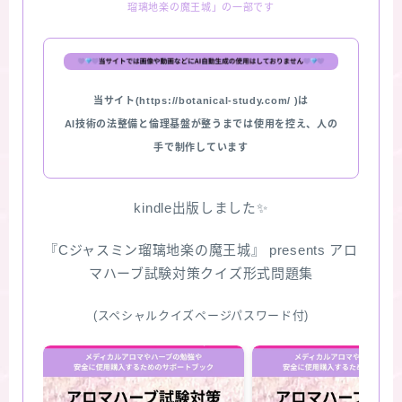
瑠璃地楽の魔王城」の一部です
★スペシャルアロマハーブ４択クイズ (kindle出
版限定)
当サイト(https://botanical-study.com/ )は
FAQ
AI技術の法整備と倫理基盤が整うまでは使用を控え、人の
手で制作しています
お問い合わせ
サイトマップ
kindle出版しました✨
『Cジャスミン瑠璃地楽の魔王城』 presents アロ
マハーブ試験対策クイズ形式問題集
(スペシャルクイズページパスワード付)