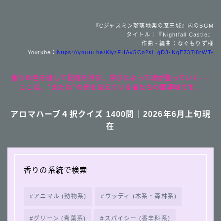
『Cジャスミン瑠璃地楽の魔王城』内のBGM
タイトル：『Nightfall Castle』
作曲・編曲：なぐもりず様
Youtube：
https://youtu.be/KlyrFHAv5Co?si=gD3-NgE737i8rWT-
香りの色を通して記憶を呼び、学びによって魂が整っていく──
ここは、“またね”の光を覚えている者たちの魔導城です。
アロマハーブ４択クイズ 1400問｜2026年6月上旬現
在
香りの系統で検索
アニマル (動物系)
ウッディ (木系・森林系)
グリーン (青葉系)
スパイシー (香辛料系)