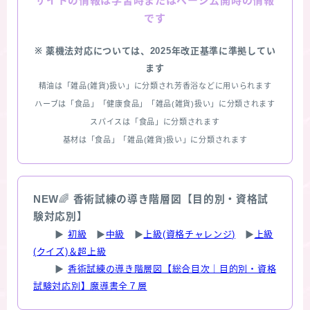
情報は学習時またはページ公開時の情報
サイトの
です
※ 薬機法対応については、2025年改正基準に準拠してい
ます
精油は「雑品(雑貨)扱い」に分類され芳香浴などに用いられます
ハーブは「食品」「健康食品」「雑品(雑貨)扱い」に分類されます
スパイスは「食品」に分類されます
基材は「食品」「雑品(雑貨)扱い」に分類されます
NEW
🌈
香術試練の導き階層図【目的別・資格試
験対応別】
▶
初級
▶
中級
▶
上級(資格チャレンジ)
▶
上級
(クイズ)＆超上級
▶
香術試練の導き階層図【総合目次｜目的別・資格
試験対応別】魔導書全７層