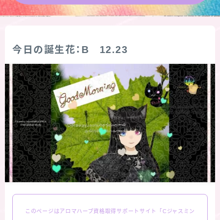
★導きの階層図/目次
秘密部屋
今日の誕生花：B 12.23
お知らせ
公式ウェブサイト『Botanical Study』
Cジャスミン瑠璃地楽の主な活動先リンク集
プロフィール
アロマハーブアンケート
このページはアロマハーブ資格取得サポートサイト「Cジャスミン
おすすめ商品＆レビュー