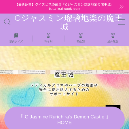
【最新記事】クイズと花の部屋『Cジャスミン瑠璃地楽の魔王城』
botanical-study.com
Cジャスミン瑠璃地楽の魔王
MENU
城
HOME
辞典クイズ
科名別
部位別
成分類別
【最新】クイズと花の部屋
★全種/アロマハーブスパイス基材 プチ辞典ク
魔王城
イズ＆プチ辞典
メディカルアロマやハーブの勉強や
安全に使用購入するための
★アロマ検定＋αクイズ
サポートサイト
★アロマハーブ傾向チェック
『 C Jasmine Rurichira's Demon Castle 』
HOME
目次