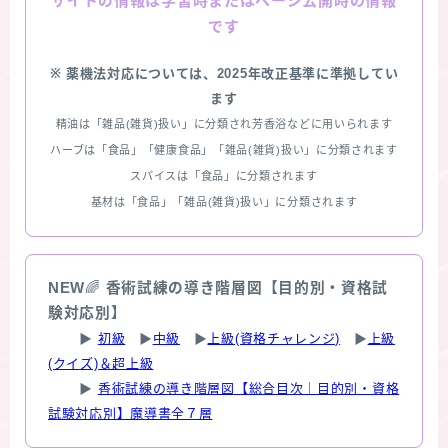
情報は学習時またはページ公開時の情報
サイトの
です
※ 薬機法対応については、2025年改正基準に準拠してい
ます
精油は「雑品(雑貨)扱い」に分類され芳香浴などに用いられます
ハーブは「食品」「健康食品」「雑品(雑貨)扱い」に分類されます
スパイスは「食品」に分類されます
基材は「食品」「雑品(雑貨)扱い」に分類されます
NEW
🌈
香術試練の導き階層図【目的別・資格試
験対応別】
▶
初級
▶
中級
▶
上級(資格チャレンジ)
▶
上級
(クイズ)＆超上級
▶
香術試練の導き階層図【総合目次｜目的別・資格
試験対応別】魔導書全７層