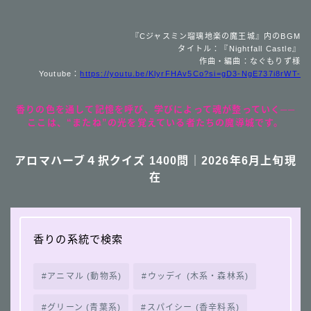
『Cジャスミン瑠璃地楽の魔王城』内のBGM
タイトル：『Nightfall Castle』
作曲・編曲：なぐもりず様
Youtube：
https://youtu.be/KlyrFHAv5Co?si=gD3-NgE737i8rWT-
香りの色を通して記憶を呼び、学びによって魂が整っていく──
ここは、“またね”の光を覚えている者たちの魔導城です。
アロマハーブ４択クイズ 1400問｜2026年6月上旬現
在
香りの系統で検索
アニマル (動物系)
ウッディ (木系・森林系)
グリーン (青葉系)
スパイシー (香辛料系)