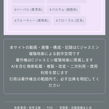
ハーバル (薬草系)
バルサム (樹脂系)
フルーティー (果物系)
フローラル (花系)
本サイトの動画・画像・構成・記録はCジャスミン
瑠璃地楽による創作空間です
著作権はCジャスミン瑠璃地楽に帰属します
AIを含む無断転載・複製・改変・二次利用・商用
利用を禁じます
引用は著作権法の範囲内で、必ず出典を明記してく
ださい
Follow Me
FAQ
免責事項・参考文献
受賞歴・活動実績まとめ