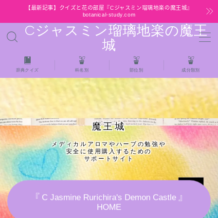
【最新記事】クイズと花の部屋『Cジャスミン瑠璃地楽の魔王城』
botanical-study.com
Cジャスミン瑠璃地楽の魔王
MENU
城
HOME
辞典クイズ
科名別
部位別
成分類別
【最新】クイズと花の部屋
★全種/アロマハーブスパイス基材 プチ辞典ク
魔王城
イズ＆プチ辞典
メディカルアロマやハーブの勉強や
安全に使用購入するための
★アロマ検定＋αクイズ
サポートサイト
★アロマハーブ傾向チェック
『 C Jasmine Rurichira's Demon Castle 』
HOME
目次