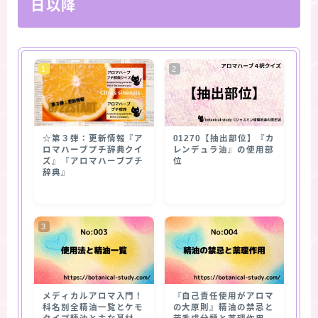
日以降
☆第３弾：更新情報『ア
01270【抽出部位】『カ
ロマハーブプチ辞典クイ
レンデュラ油』の使用部
ズ』『アロマハーブプチ
位
辞典』
メディカルアロマ入門！
『自己責任使用がアロマ
科名別全精油一覧とケモ
の大原則』精油の禁忌と