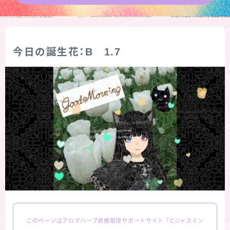
★導きの階層図/目次
秘密部屋
今日の誕生花：B 1.7
お知らせ
公式ウェブサイト『Botanical Study』
Cジャスミン瑠璃地楽の主な活動先リンク集
プロフィール
アロマハーブアンケート
このページはアロマハーブ資格取得サポートサイト「Cジャスミン
おすすめ商品＆レビュー