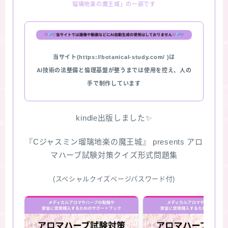
瑠璃地楽の魔王城」の一部です
★スペシャルアロマハーブ４択クイズ (kindle出
版限定)
当サイト(https://botanical-study.com/ )は
FAQ
AI技術の法整備と倫理基盤が整うまでは使用を控え、人の
手で制作しています
お問い合わせ
サイトマップ
kindle出版しました✨
『Cジャスミン瑠璃地楽の魔王城』 presents アロ
マハーブ試験対策クイズ形式問題集
(スペシャルクイズページパスワード付)