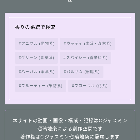
香りの系統で検索
アニマル (動物系)
ウッディ (木系・森林系)
グリーン (青葉系)
スパイシー (香辛料系)
ハーバル (薬草系)
バルサム (樹脂系)
フルーティー (果物系)
フローラル (花系)
本サイトの動画・画像・構成・記録はCジャスミン
瑠璃地楽による創作空間です
著作権はCジャスミン瑠璃地楽に帰属します