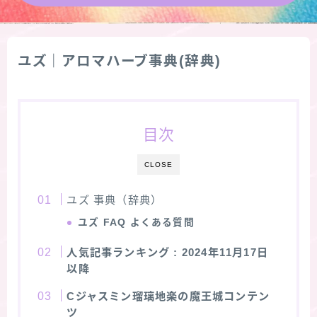
★導きの階層図/目次
ユズ｜アロマハーブ事典(辞典)
秘密部屋
お知らせ
目次
公式ウェブサイト『Botanical Study』
CLOSE
Cジャスミン瑠璃地楽の主な活動先リンク集
ユズ 事典（辞典）
ユズ
FAQ よくある質問
プロフィール
人気記事ランキング
: 2024年11月17日
アロマハーブアンケート
以降
Cジャスミン瑠璃地楽の魔王城コンテン
おすすめ商品＆レビュー
ツ