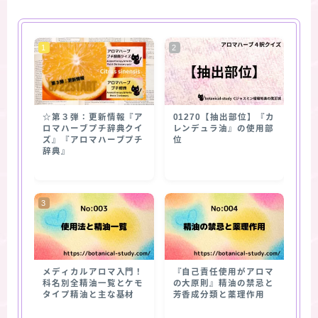
☆第３弾：更新情報『ア
01270【抽出部位】『カ
ロマハーブプチ辞典クイ
レンデュラ油』の使用部
ズ』『アロマハーブプチ
位
辞典』
メディカルアロマ入門！
『自己責任使用がアロマ
科名別全精油一覧とケモ
の大原則』精油の禁忌と
タイプ精油と主な基材
芳香成分類と薬理作用