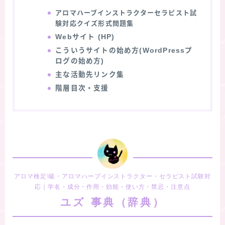
アロマハーブインストラクターセラピスト試
★スペシャルアロマハーブ４択クイズ (kindle出
験対応クイズ形式問題集
版限定)
Webサイト (HP)
こういうサイトの始め方(WordPressプ
FAQ
ログの始め方)
主な活動先リンク集
お問い合わせ
階層目次・支援
サイトマップ
アロマ検定1級・アロマハーブインストラクター・セラピスト試験対
応｜学名・成分・作用・効能・使い方・禁忌・注意点
ユズ 事典（辞典）