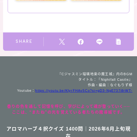
SHARE
『Cジャスミン瑠璃地楽の魔王城』内のBGM
タイトル：『Nightfall Castle』
作曲・編曲：なぐもりず様
Youtube：
https://youtu.be/KlyrFHAv5Co?si=gD3-NgE737i8rWT-
香りの色を通して記憶を呼び、学びによって魂が整っていく──
ここは、“またね”の光を覚えている者たちの魔導城です。
アロマハーブ４択クイズ 1400問｜2026年6月上旬現
在