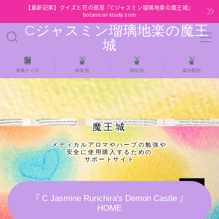
【最新記事】クイズと花の部屋『Cジャスミン瑠璃地楽の魔王城』
botanical-study.com
Cジャスミン瑠璃地楽の魔王
MENU
城
HOME
辞典クイズ
科名別
部位別
成分類別
【最新】クイズと花の部屋
★全種/アロマハーブスパイス基材 プチ辞典ク
魔王城
イズ＆プチ辞典
メディカルアロマやハーブの勉強や
安全に使用購入するための
★アロマ検定＋αクイズ
サポートサイト
★アロマハーブ傾向チェック
『 C Jasmine Rurichira's Demon Castle 』
HOME
目次