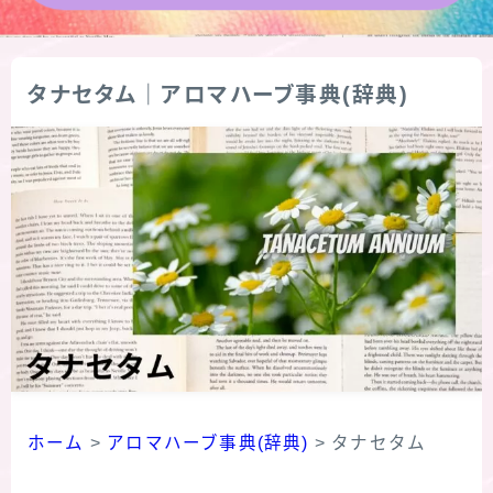
★導きの階層図/目次
タナセタム｜アロマハーブ事典(辞典)
秘密部屋
お知らせ
公式ウェブサイト『Botanical Study』
Cジャスミン瑠璃地楽の主な活動先リンク集
プロフィール
アロマハーブアンケート
ホーム
>
アロマハーブ事典(辞典)
>
タナセタム
おすすめ商品＆レビュー