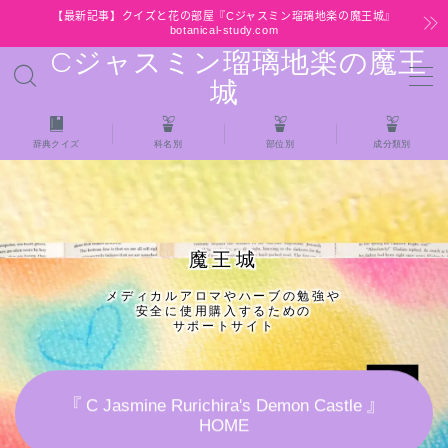
【最新記事】クイズと花の部屋『Cジャスミン瑠璃地楽の魔王城』
botanical-study.com
Cジャスミン瑠璃地楽の魔王
MENU
城
HOME
辞典クイズ
科名別
部位別
成分類別
【最新】クイズと花の部屋
★全種/アロマハーブスパイス基材 プチ辞典ク
魔王城
イズ＆プチ辞典
メディカルアロマやハーブの勉強や
安全に使用購入するための
★アロマ検定＋αクイズ
サポートサイト
★アロマハーブ傾向チェック
『 C Jasmine Rurichira's Demon Castle 』
HOME
目次