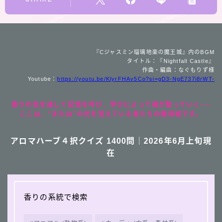
『Cジャスミン瑠璃地楽の魔王城』内のBGM
タイトル：『Nightfall Castle』
作曲・編曲：なぐもりず様
Youtube：
https://youtu.be/KlyrFHAv5Co?si=gD3-NgE737i8rWT-
香りの色を通して記憶を呼び、学びによって魂が整っていく──
ここは、“またね”の光を覚えている者たちの魔導城です。
アロマハーブ４択クイズ 1400問｜2026年6月上旬現
在
香りの系統で検索