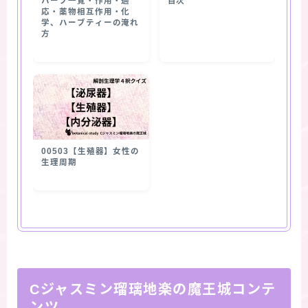
ハーブ一覧・作用・適
目次
応・薬物相互作用・化
学、ハーブティーの淹れ
方
00503【生殖器】女性の
生理周期
Cジャスミン瑠璃地楽の魔王城コンテ
ンツ