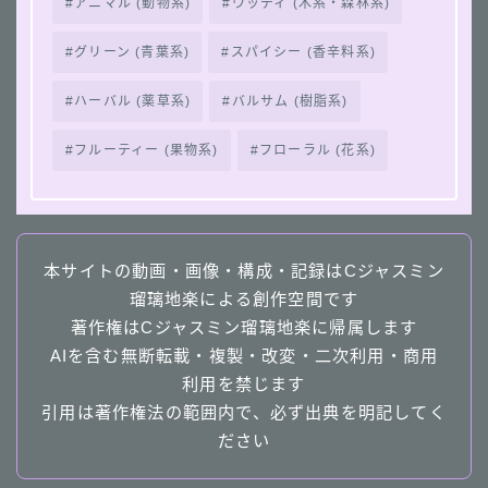
アニマル (動物系)
ウッディ (木系・森林系)
グリーン (青葉系)
スパイシー (香辛料系)
ハーバル (薬草系)
バルサム (樹脂系)
フルーティー (果物系)
フローラル (花系)
本サイトの動画・画像・構成・記録はCジャスミン
瑠璃地楽による創作空間です
著作権はCジャスミン瑠璃地楽に帰属します
AIを含む無断転載・複製・改変・二次利用・商用
利用を禁じます
引用は著作権法の範囲内で、必ず出典を明記してく
ださい