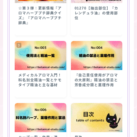
☆第３弾：更新情報『ア
01270【抽出部位】『カ
ロマハーブプチ辞典クイ
レンデュラ油』の使用部
ズ』『アロマハーブプチ
位
辞典』
メディカルアロマ入門！
『自己責任使用がアロマ
科名別全精油一覧とケモ
の大原則』精油の禁忌と
タイプ精油と主な基材
芳香成分類と薬理作用