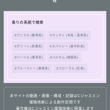
在
香りの系統で検索
アニマル (動物系)
ウッディ (木系・森林系)
グリーン (青葉系)
スパイシー (香辛料系)
ハーバル (薬草系)
バルサム (樹脂系)
フルーティー (果物系)
フローラル (花系)
本サイトの動画・画像・構成・記録はCジャスミン
瑠璃地楽による創作空間です
著作権はCジャスミン瑠璃地楽に帰属します