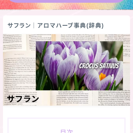
★導きの階層図/目次
サフラン｜アロマハーブ事典(辞典)
秘密部屋
お知らせ
公式ウェブサイト『Botanical Study』
Cジャスミン瑠璃地楽の主な活動先リンク集
プロフィール
アロマハーブアンケート
おすすめ商品＆レビュー
目次