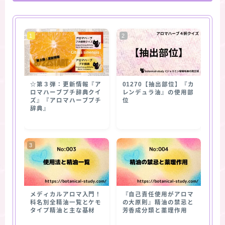
☆第３弾：更新情報『ア
01270【抽出部位】『カ
ロマハーブプチ辞典クイ
レンデュラ油』の使用部
ズ』『アロマハーブプチ
位
辞典』
メディカルアロマ入門！
『自己責任使用がアロマ
科名別全精油一覧とケモ
の大原則』精油の禁忌と
タイプ精油と主な基材
芳香成分類と薬理作用