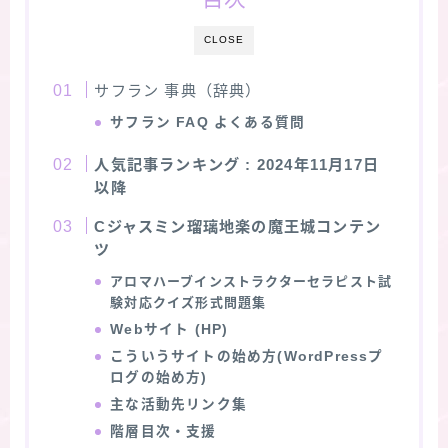
★スペシャルアロマハーブ４択クイズ (kindle出
CLOSE
版限定)
サフラン 事典（辞典）
FAQ
サフラン FAQ よくある質問
人気記事ランキング
: 2024年11月17日
お問い合わせ
以降
Cジャスミン瑠璃地楽の魔王城コンテン
サイトマップ
ツ
アロマハーブインストラクターセラピスト試
験対応クイズ形式問題集
Webサイト (HP)
こういうサイトの始め方(WordPressプ
ログの始め方)
主な活動先リンク集
階層目次・支援