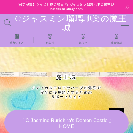
【最新記事】クイズと花の部屋『Cジャスミン瑠璃地楽の魔王城』
botanical-study.com
Cジャスミン瑠璃地楽の魔王
MENU
城
HOME
辞典クイズ
科名別
部位別
成分類別
【最新】クイズと花の部屋
★全種/アロマハーブスパイス基材 プチ辞典ク
魔王城
イズ＆プチ辞典
メディカルアロマやハーブの勉強や
安全に使用購入するための
★アロマ検定＋αクイズ
サポートサイト
★アロマハーブ傾向チェック
『 C Jasmine Rurichira's Demon Castle 』
HOME
目次