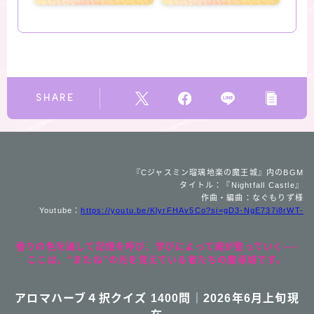
SHARE
『Cジャスミン瑠璃地楽の魔王城』内のBGM
タイトル：『Nightfall Castle』
作曲・編曲：なぐもりず様
Youtube：
https://youtu.be/KlyrFHAv5Co?si=gD3-NgE737i8rWT-
香りの色を通して記憶を呼び、学びによって魂が整っていく──
ここは、“またね”の光を覚えている者たちの魔導城です。
アロマハーブ４択クイズ 1400問｜2026年6月上旬現