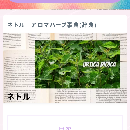
★導きの階層図/目次
ネトル｜アロマハーブ事典(辞典)
秘密部屋
お知らせ
公式ウェブサイト『Botanical Study』
Cジャスミン瑠璃地楽の主な活動先リンク集
プロフィール
アロマハーブアンケート
おすすめ商品＆レビュー
目次