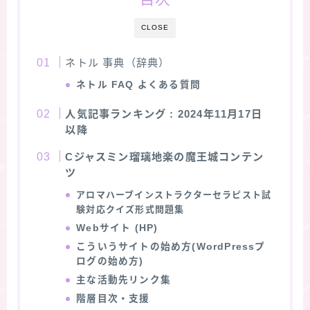
★スペシャルアロマハーブ４択クイズ (kindle出
CLOSE
版限定)
ネトル 事典（辞典）
FAQ
ネトル
FAQ よくある質問
人気記事ランキング
: 2024年11月17日
お問い合わせ
以降
Cジャスミン瑠璃地楽の魔王城コンテン
サイトマップ
ツ
アロマハーブインストラクターセラピスト試
験対応クイズ形式問題集
Webサイト (HP)
こういうサイトの始め方(WordPressプ
ログの始め方)
主な活動先リンク集
階層目次・支援