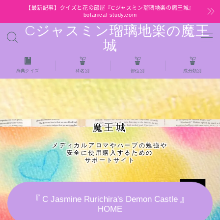
【最新記事】クイズと花の部屋『Cジャスミン瑠璃地楽の魔王城』
botanical-study.com
Cジャスミン瑠璃地楽の魔王
MENU
城
HOME
辞典クイズ
科名別
部位別
成分類別
【最新】クイズと花の部屋
★全種/アロマハーブスパイス基材 プチ辞典ク
魔王城
イズ＆プチ辞典
メディカルアロマやハーブの勉強や
安全に使用購入するための
★アロマ検定＋αクイズ
サポートサイト
★アロマハーブ傾向チェック
『 C Jasmine Rurichira's Demon Castle 』
HOME
目次