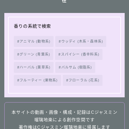
在
香りの系統で検索
アニマル (動物系)
ウッディ (木系・森林系)
グリーン (青葉系)
スパイシー (香辛料系)
ハーバル (薬草系)
バルサム (樹脂系)
フルーティー (果物系)
フローラル (花系)
本サイトの動画・画像・構成・記録はCジャスミン
瑠璃地楽による創作空間です
著作権はCジャスミン瑠璃地楽に帰属します