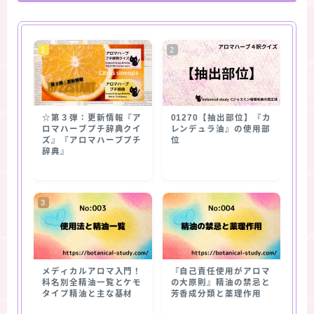
☆第３弾：更新情報『ア
01270【抽出部位】『カ
ロマハーブプチ辞典クイ
レンデュラ油』の使用部
ズ』『アロマハーブプチ
位
辞典』
メディカルアロマ入門！
『自己責任使用がアロマ
科名別全精油一覧とケモ
の大原則』精油の禁忌と
タイプ精油と主な基材
芳香成分類と薬理作用