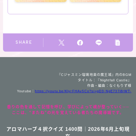
SHARE
『Cジャスミン瑠璃地楽の魔王城』内のBGM
タイトル：『Nightfall Castle』
作曲・編曲：なぐもりず様
Youtube：
https://youtu.be/KlyrFHAv5Co?si=gD3-NgE737i8rWT-
香りの色を通して記憶を呼び、学びによって魂が整っていく──
ここは、“またね”の光を覚えている者たちの魔導城です。
アロマハーブ４択クイズ 1400問｜2026年6月上旬現