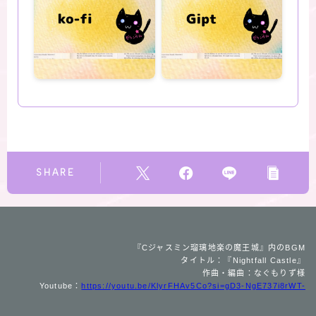
SHARE
『Cジャスミン瑠璃地楽の魔王城』内のBGM
タイトル：『Nightfall Castle』
作曲・編曲：なぐもりず様
Youtube：
https://youtu.be/KlyrFHAv5Co?si=gD3-NgE737i8rWT-