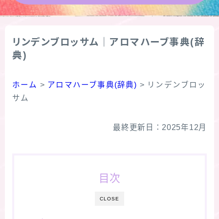
★導きの階層図/目次
リンデンブロッサム｜アロマハーブ事典(辞
秘密部屋
典)
お知らせ
ホーム
>
アロマハーブ事典(辞典)
>
リンデンブロッ
サム
公式ウェブサイト『Botanical Study』
最終更新日：2025年12月
Cジャスミン瑠璃地楽の主な活動先リンク集
プロフィール
目次
アロマハーブアンケート
CLOSE
おすすめ商品＆レビュー