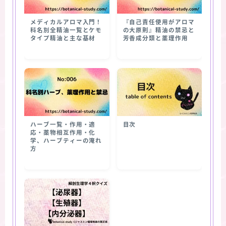
メディカルアロマ入門！
『自己責任使用がアロマ
科名別全精油一覧とケモ
の大原則』精油の禁忌と
タイプ精油と主な基材
芳香成分類と薬理作用
ハーブ一覧・作用・適
目次
応・薬物相互作用・化
学、ハーブティーの淹れ
方