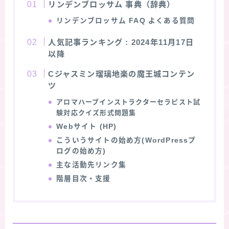
リンデンブロッサム 事典（辞典）
★スペシャルアロマハーブ４択クイズ (kindle出
リンデンブロッサム
FAQ よくある質問
版限定)
人気記事ランキング
: 2024年11月17日
以降
FAQ
Cジャスミン瑠璃地楽の魔王城コンテン
ツ
お問い合わせ
アロマハーブインストラクターセラピスト試
験対応クイズ形式問題集
サイトマップ
Webサイト (HP)
こういうサイトの始め方(WordPressプ
ログの始め方)
主な活動先リンク集
階層目次・支援