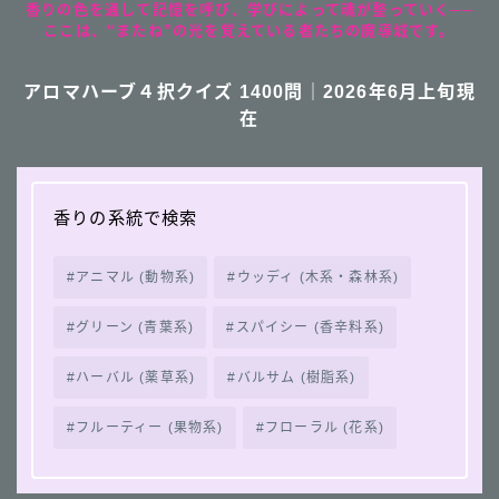
香りの色を通して記憶を呼び、学びによって魂が整っていく──
ここは、“またね”の光を覚えている者たちの魔導城です。
アロマハーブ４択クイズ 1400問｜2026年6月上旬現
在
香りの系統で検索
アニマル (動物系)
ウッディ (木系・森林系)
グリーン (青葉系)
スパイシー (香辛料系)
ハーバル (薬草系)
バルサム (樹脂系)
フルーティー (果物系)
フローラル (花系)