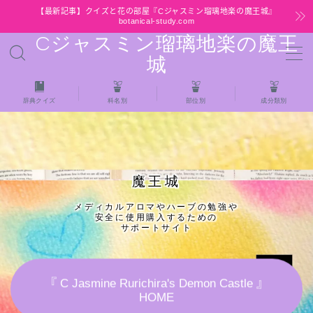
【最新記事】クイズと花の部屋『Cジャスミン瑠璃地楽の魔王城』
botanical-study.com
Cジャスミン瑠璃地楽の魔王
MENU
城
HOME
辞典クイズ
科名別
部位別
成分類別
【最新】クイズと花の部屋
★全種/アロマハーブスパイス基材 プチ辞典ク
魔王城
イズ＆プチ辞典
メディカルアロマやハーブの勉強や
安全に使用購入するための
★アロマ検定＋αクイズ
サポートサイト
★アロマハーブ傾向チェック
『 C Jasmine Rurichira's Demon Castle 』
HOME
目次