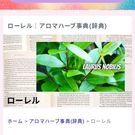
★導きの階層図/目次
ローレル｜アロマハーブ事典(辞典)
秘密部屋
お知らせ
公式ウェブサイト『Botanical Study』
Cジャスミン瑠璃地楽の主な活動先リンク集
プロフィール
アロマハーブアンケート
ホーム
>
アロマハーブ事典(辞典)
>
ローレル
おすすめ商品＆レビュー