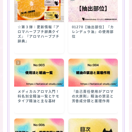
☆第３弾：更新情報『ア
01270【抽出部位】『カ
ロマハーブプチ辞典クイ
レンデュラ油』の使用部
ズ』『アロマハーブプチ
位
辞典』
メディカルアロマ入門！
『自己責任使用がアロマ
科名別全精油一覧とケモ
の大原則』精油の禁忌と
タイプ精油と主な基材
芳香成分類と薬理作用