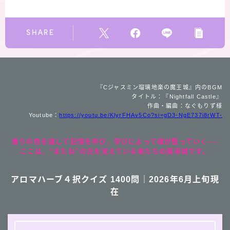
SHARE
『Cジャスミン瑠璃地楽の魔王城』内のBGM
タイトル：『Nightfall Castle』
作曲・編曲：なぐもりず様
Youtube：
https://youtu.be/KlyrFHAv5Co?si=gD3-NgE737i8rWT-
香りの色を通して記憶を呼び、学びによって魂が整っていく──
ここは、“またね”の光を覚えている者たちの魔導城です。
アロマハーブ４択クイズ 1400問｜2026年6月上旬現
在