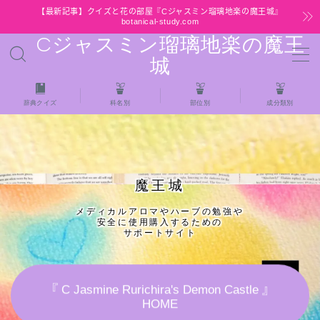
【最新記事】クイズと花の部屋『Cジャスミン瑠璃地楽の魔王城』
botanical-study.com
Cジャスミン瑠璃地楽の魔王
MENU
城
HOME
辞典クイズ
科名別
部位別
成分類別
【最新】クイズと花の部屋
★全種/アロマハーブスパイス基材 プチ辞典ク
魔王城
イズ＆プチ辞典
メディカルアロマやハーブの勉強や
安全に使用購入するための
★アロマ検定＋αクイズ
サポートサイト
★アロマハーブ傾向チェック
『 C Jasmine Rurichira's Demon Castle 』
HOME
目次