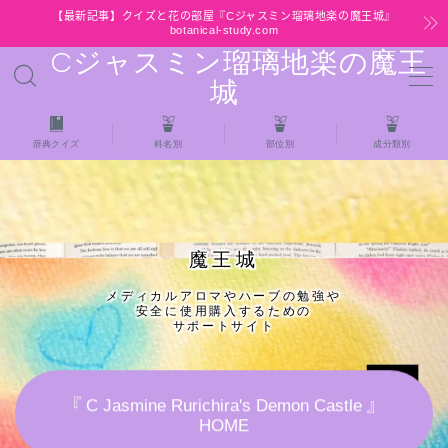
【最新記事】クイズと花の部屋『Cジャスミン瑠璃地楽の魔王城』
botanical-study.com
Cジャスミン瑠璃地楽の魔王
MENU
城
HOME
辞典クイズ
科名別
部位別
成分類別
【最新】クイズと花の部屋
★全種/アロマハーブスパイス基材 プチ辞典ク
魔王城
イズ＆プチ辞典
メディカルアロマやハーブの勉強や
安全に使用購入するための
★アロマ検定＋αクイズ
サポートサイト
★アロマハーブ傾向チェック
『 C Jasmine Rurichira's Demon Castle 』
HOME
目次