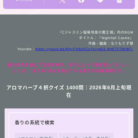
『Cジャスミン瑠璃地楽の魔王城』内のBGM
タイトル：『Nightfall Castle』
作曲・編曲：なぐもりず様
Youtube：
https://youtu.be/KlyrFHAv5Co?si=gD3-NgE737i8rWT-
香りの色を通して記憶を呼び、学びによって魂が整っていく──
ここは、“またね”の光を覚えている者たちの魔導城です。
アロマハーブ４択クイズ 1400問｜2026年6月上旬現
在
香りの系統で検索