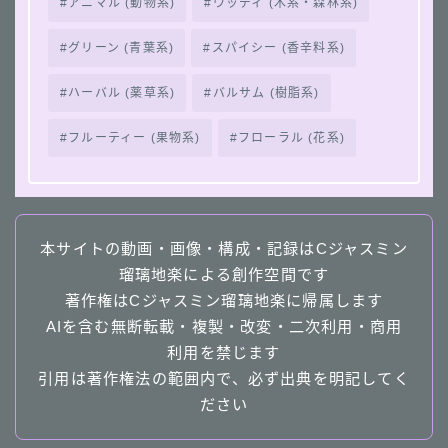
アニマル (動物系)
ウッディ (木系・森林系)
グリーン (青葉系)
スパイシー (香辛料系)
ハーバル (薬草系)
バルサム (樹脂系)
フルーティー (果物系)
フローラル (花系)
本サイトの動画・画像・構成・記録はCジャスミン
瑠璃地楽による創作空間です
著作権はCジャスミン瑠璃地楽に帰属します
AIを含む無断転載・複製・改変・二次利用・商用
利用を禁じます
引用は著作権法の範囲内で、必ず出典を明記してく
ださい