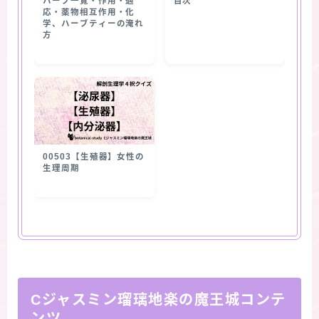
ハーブ一覧・作用・適
目次
応・薬物相互作用・化
学、ハーブティーの淹れ
方
00503【生殖器】女性の
生理周期
Cジャスミン瑠璃地楽の魔王城コンテ
ンツ