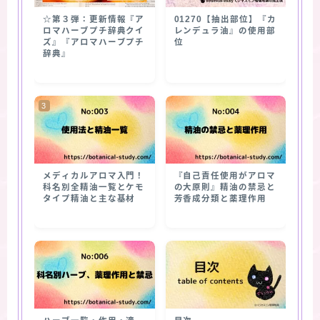
☆第３弾：更新情報『ア
01270【抽出部位】『カ
ロマハーブプチ辞典クイ
レンデュラ油』の使用部
ズ』『アロマハーブプチ
位
辞典』
メディカルアロマ入門！
『自己責任使用がアロマ
科名別全精油一覧とケモ
の大原則』精油の禁忌と
タイプ精油と主な基材
芳香成分類と薬理作用