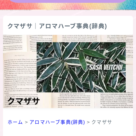
★導きの階層図/目次
クマザサ｜アロマハーブ事典(辞典)
秘密部屋
お知らせ
公式ウェブサイト『Botanical Study』
Cジャスミン瑠璃地楽の主な活動先リンク集
プロフィール
アロマハーブアンケート
ホーム
>
アロマハーブ事典(辞典)
>
クマザサ
おすすめ商品＆レビュー