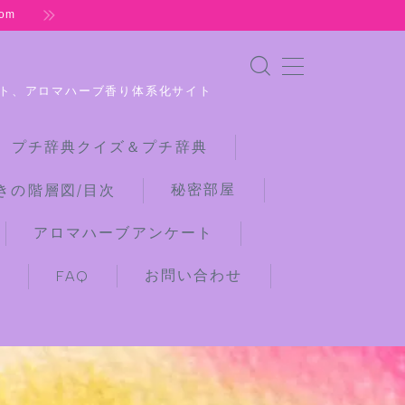
om
ト、アロマハーブ香り体系化サイト
 プチ辞典クイズ＆プチ辞典
秘密部屋
きの階層図/目次
アロマハーブアンケート
お問い合わせ
)
FAQ