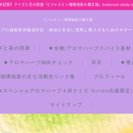
新記事】クイズと花の部屋『Cジャスミン瑠璃地楽の魔王城』botanical-study.c
Cジャスミン瑠璃地楽の魔王城
ーブの資格取得勉強対応・精油を安全に使用し購入するためのサポー
ズと花の部屋
★全種/アロマハーブスパイス基材
HOME
目次
★アロマハーブ傾向チェック
★導
【最新】クイズと花の部屋
ン瑠璃地楽の主な活動先リンク集
プロフィール
★スペシャルアロマハーブ４択クイズ (kindle出版限定
★全種/アロマハーブスパイス基材 プ
チ辞典クイズ＆プチ辞典
サイトマップ
★アロマ検定＋αクイズ