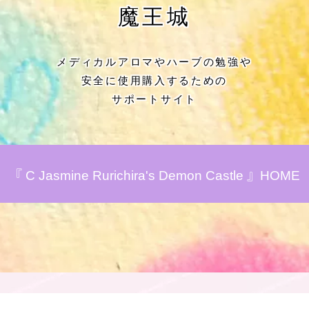
★アロマハーブ傾向チェック
魔王城
目次
メディカルアロマやハーブの勉強や
安全に使用購入するための
★導きの階層図/目次
サポートサイト
秘密部屋
お知らせ
『 C Jasmine Rurichira's Demon Castle 』HOME
Cジャスミン瑠璃地楽の主な活動先リン
ク集
プロフィール
アロマハーブアンケート