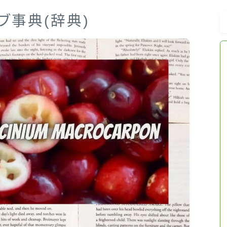
ブ事典(辞典)
おすすめ商品＆レビュー
★スペシャルアロマハーブ４択クイズ
(kindle出版限定)
FAQ
お問い合わせ
サイトマップ