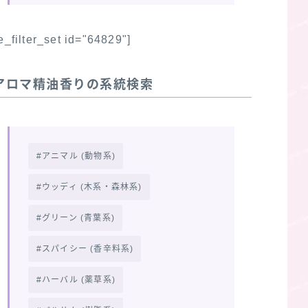
fe_filter_set id="64829"]
アロマ精油香りの系統検索
アニマル (動物系)
ウッディ (木系・森林系)
グリーン (青葉系)
スパイシー (香辛料系)
ハーバル (薬草系)