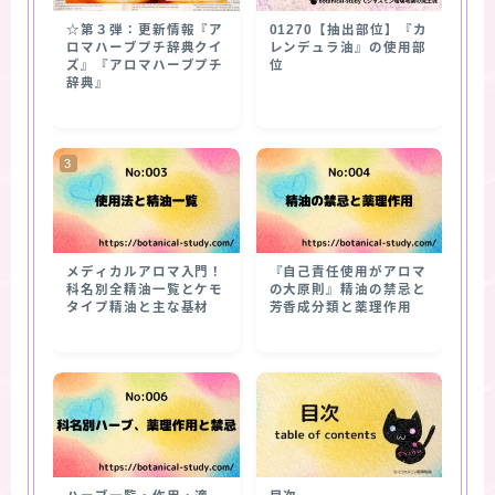
☆第３弾：更新情報『ア
01270【抽出部位】『カ
ロマハーブプチ辞典クイ
レンデュラ油』の使用部
ズ』『アロマハーブプチ
位
辞典』
メディカルアロマ入門！
『自己責任使用がアロマ
科名別全精油一覧とケモ
の大原則』精油の禁忌と
タイプ精油と主な基材
芳香成分類と薬理作用