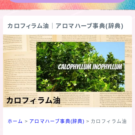
★導きの階層図/目次
カロフィラム油｜アロマハーブ事典(辞典)
秘密部屋
お知らせ
公式ウェブサイト『Botanical Study』
Cジャスミン瑠璃地楽の主な活動先リンク集
プロフィール
アロマハーブアンケート
ホーム
>
アロマハーブ事典(辞典)
>
カロフィラム油
おすすめ商品＆レビュー