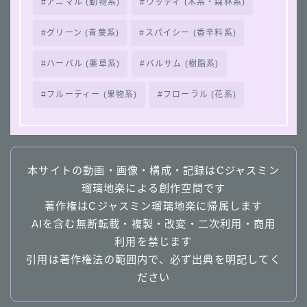
アニマル (動物系)
ウッディ (木系・森林系)
グリーン (青葉系)
スパイシー (香辛料系)
ハーバル (薬草系)
バルサム (樹脂系)
フルーティー (果物系)
フローラル (花系)
本サイトの動画・画像・構成・記録はCジャスミン
瑠璃地楽による創作空間です
著作権はCジャスミン瑠璃地楽に帰属します
AIを含む無断転載・複製・改変・二次利用・商用
利用を禁じます
引用は著作権法の範囲内で、必ず出典を明記してく
ださい