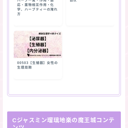
ハーブ一覧・作用・適
目次
応・薬物相互作用・化
学、ハーブティーの淹れ
方
00503【生殖器】女性の
生理周期
Cジャスミン瑠璃地楽の魔王城コンテ
ンツ