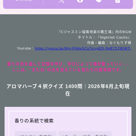
『Cジャスミン瑠璃地楽の魔王城』内のBGM
タイトル：『Nightfall Castle』
作曲・編曲：なぐもりず様
Youtube：
https://youtu.be/KlyrFHAv5Co?si=gD3-NgE737i8rWT-
香りの色を通して記憶を呼び、学びによって魂が整っていく──
ここは、“またね”の光を覚えている者たちの魔導城です。
アロマハーブ４択クイズ 1400問｜2026年6月上旬現
在
香りの系統で検索