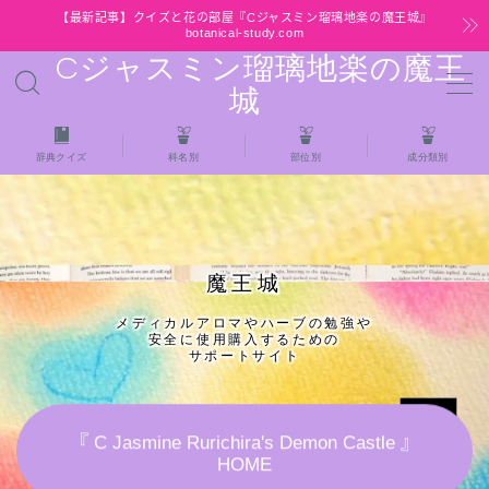
【最新記事】クイズと花の部屋『Cジャスミン瑠璃地楽の魔王城』
botanical-study.com
Cジャスミン瑠璃地楽の魔王
MENU
城
HOME
辞典クイズ
科名別
部位別
成分類別
【最新】クイズと花の部屋
★全種/アロマハーブスパイス基材 プチ辞典ク
魔王城
イズ＆プチ辞典
メディカルアロマやハーブの勉強や
安全に使用購入するための
★アロマ検定＋αクイズ
サポートサイト
★アロマハーブ傾向チェック
『 C Jasmine Rurichira's Demon Castle 』
HOME
目次