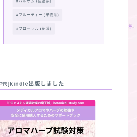
バルサム (樹脂系)
フルーティー (果物系)
フローラル (花系)
名別
『自己責任使用がアロマの大原
ハーブ一覧・
油と
則』精油の禁忌と芳香成分類と
相互作用・化
薬理作用
の淹れ方
[PR]kindle出版しました