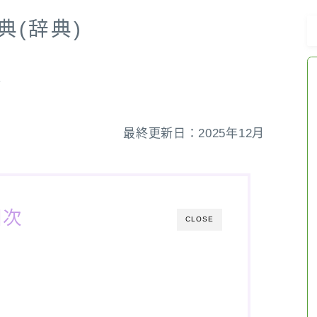
典(辞典)
おすすめ商品＆レビュー
★スペシャルアロマハーブ４択クイズ
ブ
(kindle出版限定)
最終更新日：2025年12月
FAQ
お問い合わせ
目次
サイトマップ
CLOSE