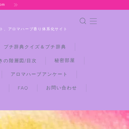
om
ト、アロマハーブ香り体系化サイト
 プチ辞典クイズ＆プチ辞典
秘密部屋
きの階層図/目次
アロマハーブアンケート
お問い合わせ
)
FAQ