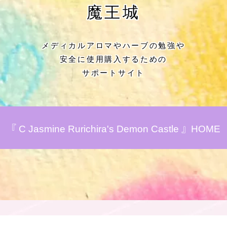
★アロマハーブ傾向チェック
魔王城
目次
メディカルアロマやハーブの勉強や
安全に使用購入するための
★導きの階層図/目次
サポートサイト
秘密部屋
お知らせ
『 C Jasmine Rurichira's Demon Castle 』HOME
Cジャスミン瑠璃地楽の主な活動先リン
ク集
プロフィール
アロマハーブアンケート