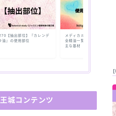
1270【抽出部位】『カレンデ
メディカルアロマ入門！科
ラ油』の使用部位
全精油一覧とケモタイプ精
主な基材
魔王城コンテンツ