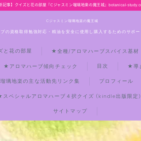
新記事】クイズと花の部屋『Cジャスミン瑠璃地楽の魔王城』botanical-study.c
Cジャスミン瑠璃地楽の魔王城
ーブの資格取得勉強対応・精油を安全に使用し購入するためのサポー
ズと花の部屋
★全種/アロマハーブスパイス基材
HOME
目次
★アロマハーブ傾向チェック
★導
【最新】クイズと花の部屋
ン瑠璃地楽の主な活動先リンク集
プロフィール
★スペシャルアロマハーブ４択クイズ (kindle出版限定
★全種/アロマハーブスパイス基材 プ
チ辞典クイズ＆プチ辞典
サイトマップ
★アロマ検定＋αクイズ