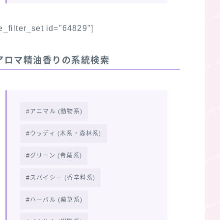
fe_filter_set id="64829"]
アロマ精油香りの系統検索
アニマル (動物系)
ウッディ (木系・森林系)
グリーン (青葉系)
スパイシー (香辛料系)
ハーバル (薬草系)