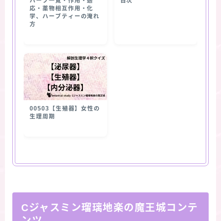
ハーブ一覧・作用・適
目次
応・薬物相互作用・化
学、ハーブティーの淹れ
方
00503【生殖器】女性の
生理周期
Cジャスミン瑠璃地楽の魔王城コンテ
ンツ