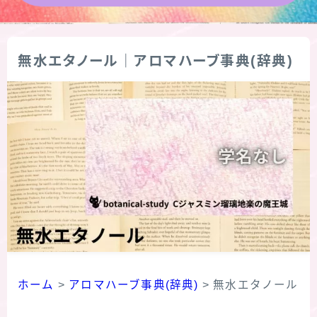
★導きの階層図/目次
無水エタノール｜アロマハーブ事典(辞典)
秘密部屋
お知らせ
公式ウェブサイト『Botanical Study』
Cジャスミン瑠璃地楽の主な活動先リンク集
プロフィール
アロマハーブアンケート
ホーム
>
アロマハーブ事典(辞典)
>
無水エタノール
おすすめ商品＆レビュー