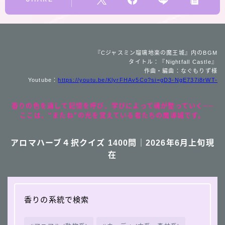
『Cジャスミン瑠璃地楽の魔王城』内のBGM
タイトル：『Nightfall Castle』
作曲・編曲：なぐもりず様
Youtube：
https://youtu.be/KlyrFHAv5Co?si=gD3-NgE737i8rWT-
香りの色を通して記憶を呼び、学びによって魂が整っていく──
ここは、“またね”の光を覚えている者たちの魔導城です。
アロマハーブ４択クイズ 1400問｜2026年6月上旬現
在
香りの系統で検索