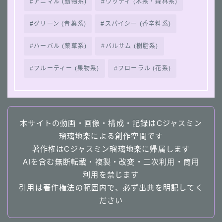
アニマル (動物系)
ウッディ (木系・森林系)
グリーン (青葉系)
スパイシー (香辛料系)
ハーバル (薬草系)
バルサム (樹脂系)
フルーティー (果物系)
フローラル (花系)
本サイトの動画・画像・構成・記録はCジャスミン
瑠璃地楽による創作空間です
著作権はCジャスミン瑠璃地楽に帰属します
AIを含む無断転載・複製・改変・二次利用・商用
利用を禁じます
引用は著作権法の範囲内で、必ず出典を明記してく
ださい