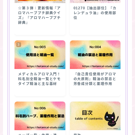
☆第３弾：更新情報『ア
01270【抽出部位】『カ
ロマハーブプチ辞典クイ
レンデュラ油』の使用部
ズ』『アロマハーブプチ
位
辞典』
メディカルアロマ入門！
『自己責任使用がアロマ
科名別全精油一覧とケモ
の大原則』精油の禁忌と
タイプ精油と主な基材
芳香成分類と薬理作用