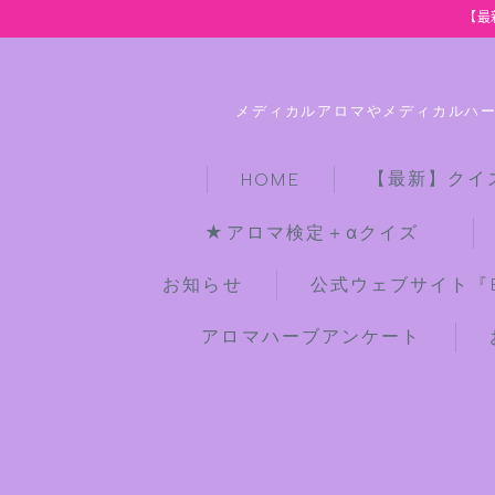
【最
メディカルアロマやメディカルハ
【最新】クイ
HOME
★アロマ検定＋αクイズ
お知らせ
公式ウェブサイト『Bot
アロマハーブアンケート