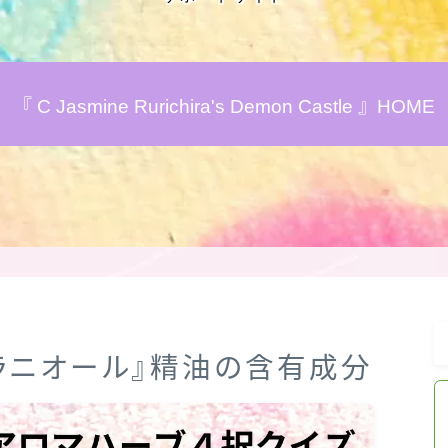
アロマハーブアンケート
『 C Jasmine Rurichira's Demon Castle 』HOME
おすすめ商品＆レビュー
★スペシャルアロマハーブ４択クイズ
(kindle出版限定)
FAQ
お問い合わせ
・ゲラニオール』精油の含有成分
サイトマップ