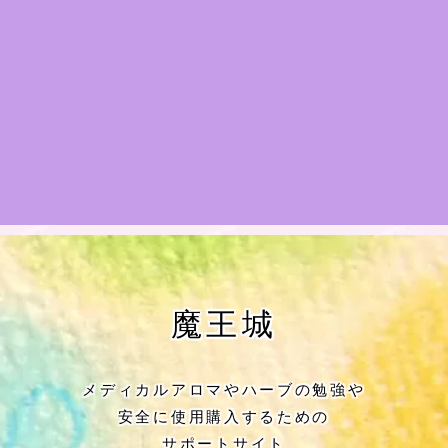
★アロマハーブ傾向チェック
目次
★導きの階層図/目次
秘密部屋
お知らせ
公式ウェブサイト『Botanical Study』
魔王城
Cジャスミン瑠璃地楽の主な活動先リン
ク集
メディカルアロマやハーブの勉強や
安全に使用購入するための
プロフィール
サポートサイト