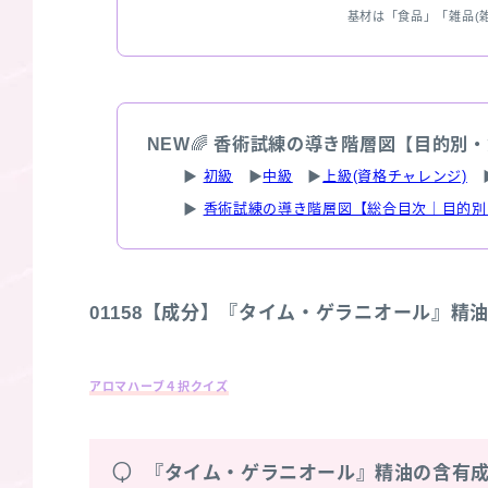
基材は「食品」「雑品(
NEW
🌈
香術試練の導き階層図【目的別・
▶
初級
▶
中級
▶
上級(資格チャレンジ)
▶
香術試練の導き階層図【総合目次｜目的別
01158【成分】『タイム・ゲラニオール』精
アロマハーブ４択クイズ
Q
『タイム・ゲラニオール』精油の含有