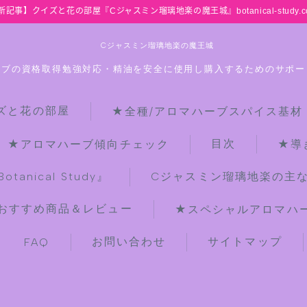
新記事】クイズと花の部屋『Cジャスミン瑠璃地楽の魔王城』botanical-study.c
Cジャスミン瑠璃地楽の魔王城
ーブの資格取得勉強対応・精油を安全に使用し購入するためのサポー
ズと花の部屋
★全種/アロマハーブスパイス基材
HOME
目次
★アロマハーブ傾向チェック
★導
【最新】クイズと花の部屋
anical Study』
Cジャスミン瑠璃地楽の主
おすすめ商品＆レビュー
★スペシャルアロマハーブ
★全種/アロマハーブスパイス基材 プ
チ辞典クイズ＆プチ辞典
お問い合わせ
サイトマップ
FAQ
★アロマ検定＋αクイズ