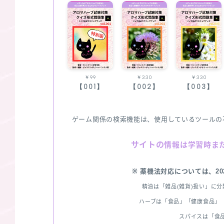
￥99
￥330
￥330
【001】
【002】
【003】
ゲーム関係の検索機能は、使用しているツールの
サイトの
情報は学習時ま
※ 薬機法対応については、2
精油は「雑品(雑貨)扱い」に
ハーブは「食品」「健康食品」「
スパイスは「食