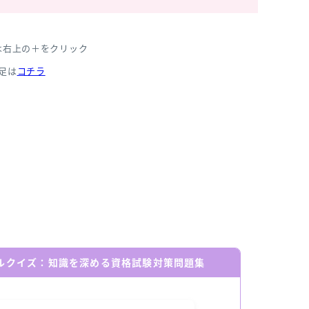
は右上の＋をクリック
足は
コチラ
ールクイズ：知識を深める資格試験対策問題集