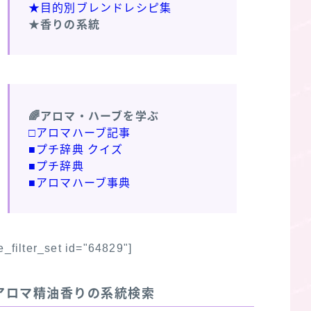
★目的別ブレンドレシピ集
★香りの系統
🌈アロマ・ハーブを学ぶ
□アロマハーブ記事
■プチ辞典 クイズ
■プチ辞典
■アロマハーブ事典
fe_filter_set id="64829"]
アロマ精油香りの系統検索