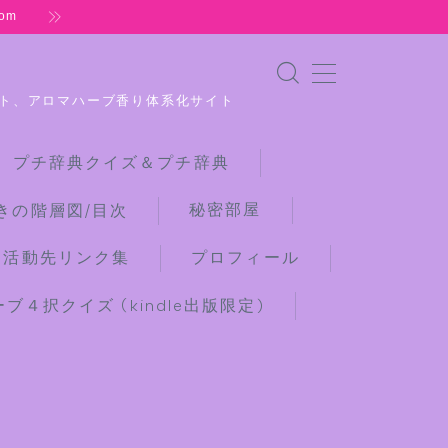
om
ト、アロマハーブ香り体系化サイト
 プチ辞典クイズ＆プチ辞典
秘密部屋
きの階層図/目次
な活動先リンク集
プロフィール
４択クイズ (kindle出版限定)