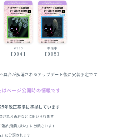
￥330
準備中
【004】
【005】
不具合が解消されるアップデート後に実装予定です
たはページ公開時の情報です
025年改正基準に準拠しています
分類され芳香浴などに用いられます
雑品(雑貨)扱い」に分類されます
品」に分類されます