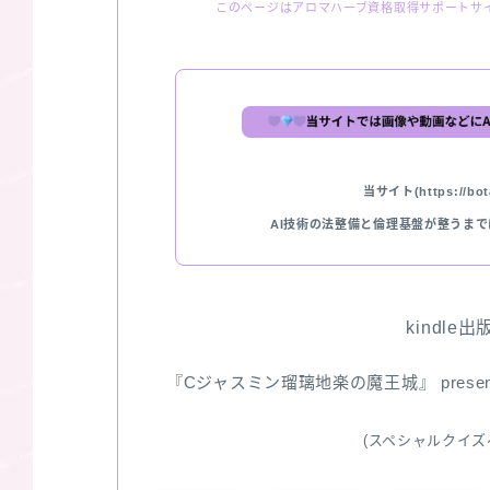
このページはアロマハーブ資格取得サポートサ
当サイト(https://bota
AI技術の法整備と倫理基盤が整うま
kindle
『Cジャスミン瑠璃地楽の魔王城』 pres
(スペシャルクイズ