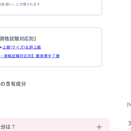
雑貨)扱い」に分類されます
資格試験対応別】
▶
上級(クイズ)＆超上級
・資格試験対応別】魔導書全７層
油の含有成分
[
成分は？