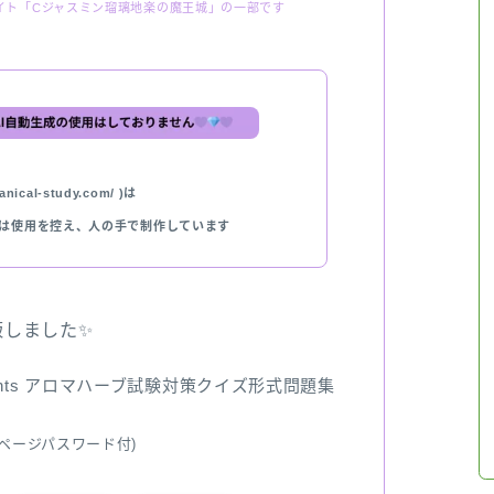
イト「Cジャスミン瑠璃地楽の魔王城」の一部です
nical-study.com/ )は
では使用を控え、人の手で制作しています
出版しました✨
ents アロマハーブ試験対策クイズ形式問題集
ページパスワード付)