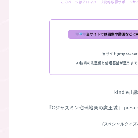
このページはアロマハーブ資格取得サポートサ
当サイト(https://bota
AI技術の法整備と倫理基盤が整うま
kindle
『Cジャスミン瑠璃地楽の魔王城』 pres
(スペシャルクイズ