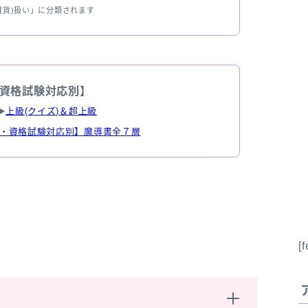
雑貨)扱い」に分類されます
資格試験対応別】
▶
上級(クイズ)＆超上級
・資格試験対応別】魔導書全７層
[