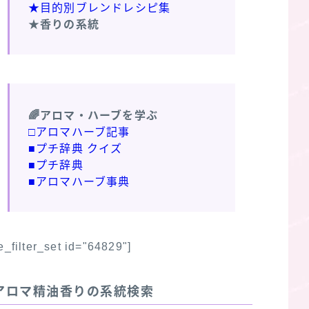
★目的別ブレンドレシピ集
★香りの系統
🌈アロマ・ハーブを学ぶ
□アロマハーブ記事
■プチ辞典 クイズ
■プチ辞典
■アロマハーブ事典
fe_filter_set id="64829"]
アロマ精油香りの系統検索