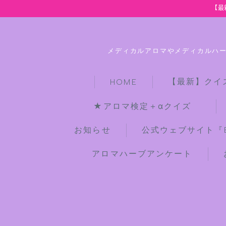
【最
メディカルアロマやメディカルハ
【最新】クイ
HOME
★アロマ検定＋αクイズ
お知らせ
公式ウェブサイト『Bot
アロマハーブアンケート