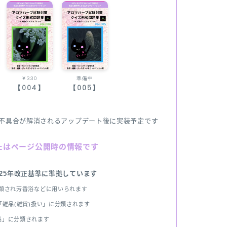
￥330
準備中
【004】
【005】
不具合が解消されるアップデート後に実装予定です
たはページ公開時の情報です
025年改正基準に準拠しています
分類され芳香浴などに用いられます
雑品(雑貨)扱い」に分類されます
品」に分類されます