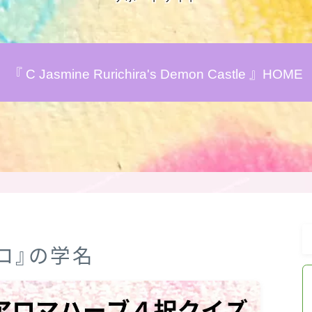
アロマハーブアンケート
『 C Jasmine Rurichira's Demon Castle 』HOME
おすすめ商品＆レビュー
★スペシャルアロマハーブ４択クイズ
(kindle出版限定)
FAQ
お問い合わせ
イコ』の学名
サイトマップ