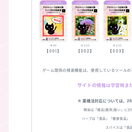
￥99
￥330
￥330
【001】
【002】
【003】
ゲーム関係の検索機能は、使用しているツールの
サイトの
情報は学習時ま
※ 薬機法対応については、2
精油は「雑品(雑貨)扱い」に
ハーブは「食品」「健康食品」「
スパイスは「食