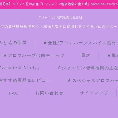
新記事】クイズと花の部屋『Cジャスミン瑠璃地楽の魔王城』botanical-study.c
Cジャスミン瑠璃地楽の魔王城
ーブの資格取得勉強対応・精油を安全に使用し購入するためのサポー
ズと花の部屋
★全種/アロマハーブスパイス基材
HOME
目次
★アロマハーブ傾向チェック
★導
【最新】クイズと花の部屋
anical Study』
Cジャスミン瑠璃地楽の主
おすすめ商品＆レビュー
★スペシャルアロマハーブ
★全種/アロマハーブスパイス基材 プ
チ辞典クイズ＆プチ辞典
お問い合わせ
サイトマップ
FAQ
★アロマ検定＋αクイズ