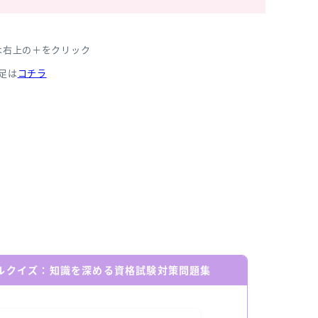
は右上の＋をクリック
足は
コチラ
ールクイズ：知識を深める資格試験対策問題集