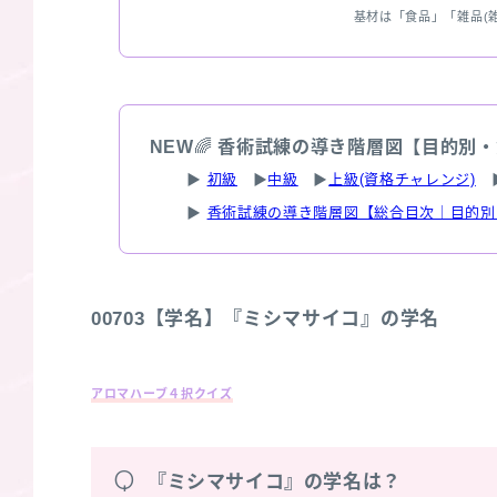
基材は「食品」「雑品(
NEW
🌈
香術試練の導き階層図【目的別・
▶
初級
▶
中級
▶
上級(資格チャレンジ)
▶
香術試練の導き階層図【総合目次｜目的別
00703【学名】『ミシマサイコ』の学名
アロマハーブ４択クイズ
Q
『ミシマサイコ』の学名は？