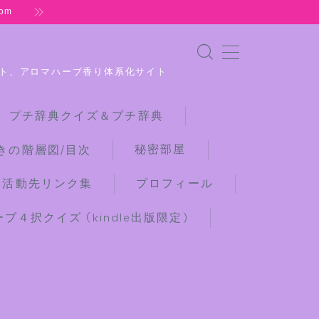
om
ト、アロマハーブ香り体系化サイト
 プチ辞典クイズ＆プチ辞典
秘密部屋
きの階層図/目次
な活動先リンク集
プロフィール
４択クイズ (kindle出版限定)