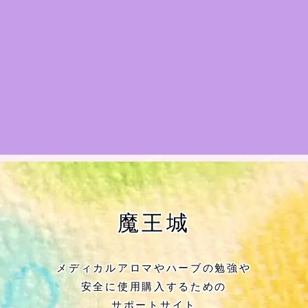
★アロマハーブ傾向チェック
目次
★導きの階層図/目次
秘密部屋
お知らせ
公式ウェブサイト『Botanical Study』
魔王城
Cジャスミン瑠璃地楽の主な活動先リン
ク集
メディカルアロマやハーブの勉強や
安全に使用購入するための
プロフィール
サポートサイト