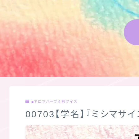
■アロマハーブ４択クイズ
00703【学名】『ミシマサ