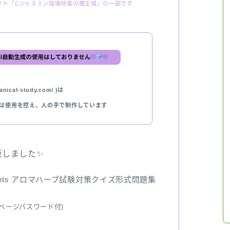
イト「Cジャスミン瑠璃地楽の魔王城」の一部です
nical-study.com/ )は
では使用を控え、人の手で制作しています
出版しました✨
ents アロマハーブ試験対策クイズ形式問題集
ページパスワード付)