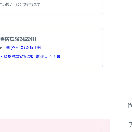
雑貨)扱い」に分類されます
資格試験対応別】
▶
上級(クイズ)＆超上級
・資格試験対応別】魔導書全７層
[