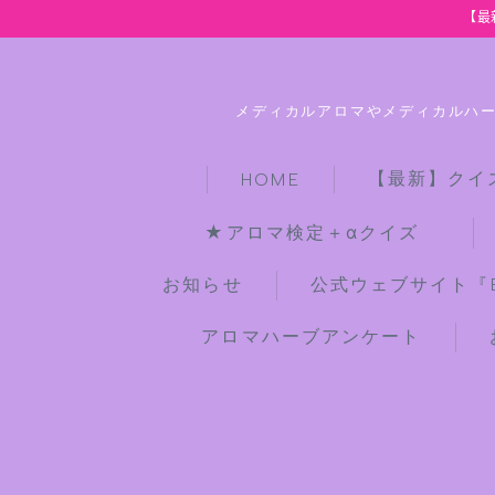
【最
メディカルアロマやメディカルハ
【最新】クイ
HOME
★アロマ検定＋αクイズ
お知らせ
公式ウェブサイト『Bot
アロマハーブアンケート