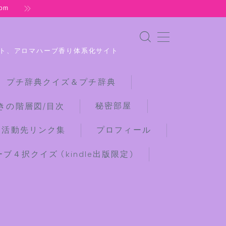
om
ト、アロマハーブ香り体系化サイト
 プチ辞典クイズ＆プチ辞典
秘密部屋
きの階層図/目次
な活動先リンク集
プロフィール
４択クイズ (kindle出版限定)