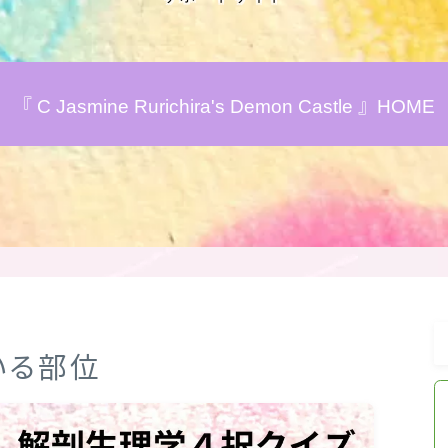
アロマハーブアンケート
『 C Jasmine Rurichira's Demon Castle 』HOME
おすすめ商品＆レビュー
★スペシャルアロマハーブ４択クイズ
(kindle出版限定)
FAQ
お問い合わせ
いる部位
サイトマップ