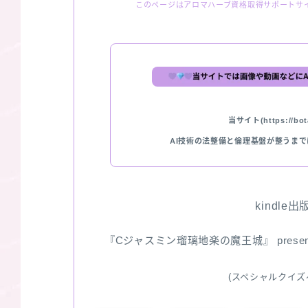
このページはアロマハーブ資格取得サポートサ
当サイト(https://bota
AI技術の法整備と倫理基盤が整うま
kindle
『Cジャスミン瑠璃地楽の魔王城』 pres
(スペシャルクイズ