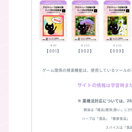
￥99
￥330
￥330
【001】
【002】
【003】
ゲーム関係の検索機能は、使用しているツールの
サイトの
情報は学習時ま
※ 薬機法対応については、2
精油は「雑品(雑貨)扱い」に
ハーブは「食品」「健康食品」「
スパイスは「食