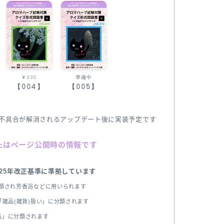
￥330
準備中
【004】
【005】
不具合が解消されるアップデート後に実装予定です
たはページ公開時の情報です
025年改正基準に準拠しています
分類され芳香浴などに用いられます
雑品(雑貨)扱い」に分類されます
品」に分類されます