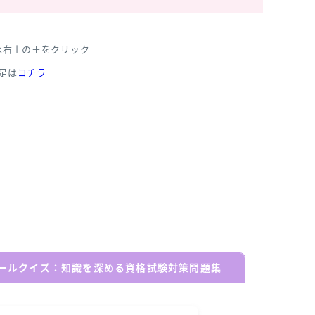
は右上の＋をクリック
足は
コチラ
ールクイズ：知識を深める資格試験対策問題集