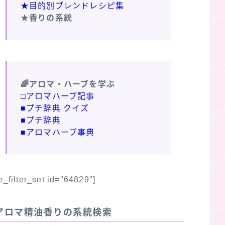
★目的別ブレンドレシピ集
★香りの系統
🌈アロマ・ハーブを学ぶ
□アロマハーブ記事
■プチ辞典 クイズ
■プチ辞典
■アロマハーブ事典
fe_filter_set id="64829"]
アロマ精油香りの系統検索