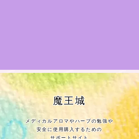
★アロマハーブ傾向チェック
目次
★導きの階層図/目次
秘密部屋
お知らせ
公式ウェブサイト『Botanical Study』
魔王城
Cジャスミン瑠璃地楽の主な活動先リン
ク集
メディカルアロマやハーブの勉強や
安全に使用購入するための
プロフィール
サポートサイト