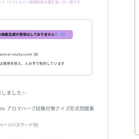
イト「Cジャスミン瑠璃地楽の魔王城」の一部です
nical-study.com/ )は
では使用を控え、人の手で制作しています
出版しました✨
ents アロマハーブ試験対策クイズ形式問題集
ページパスワード付)