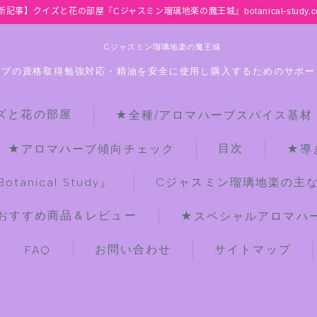
新記事】クイズと花の部屋『Cジャスミン瑠璃地楽の魔王城』botanical-study.c
Cジャスミン瑠璃地楽の魔王城
ーブの資格取得勉強対応・精油を安全に使用し購入するためのサポー
ズと花の部屋
★全種/アロマハーブスパイス基材
HOME
目次
★アロマハーブ傾向チェック
★導
【最新】クイズと花の部屋
anical Study』
Cジャスミン瑠璃地楽の主
おすすめ商品＆レビュー
★スペシャルアロマハーブ
★全種/アロマハーブスパイス基材 プ
チ辞典クイズ＆プチ辞典
お問い合わせ
サイトマップ
FAQ
★アロマ検定＋αクイズ