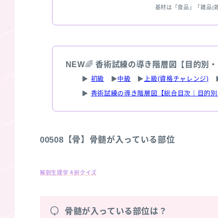
基材は「食品」「雑品(
NEW
🌈
香術試練の導き階層図【目的別・
▶
初級
▶
中級
▶
上級(資格チャレンジ)
▶
香術試練の導き階層図【総合目次｜目的別
00508【骨】骨髄が入っている部位
解剖生理学４択クイズ
Q
骨髄が入っている部位は？