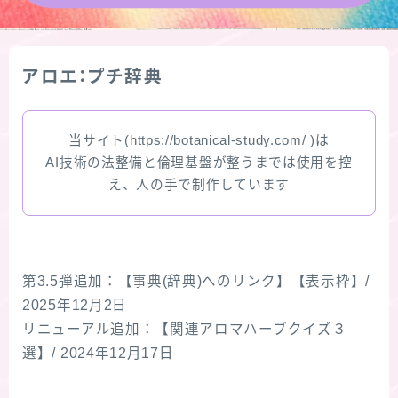
★導きの階層図/目次
アロエ：プチ辞典
秘密部屋
お知らせ
当サイト(https://botanical-study.com/ )は
AI技術の法整備と倫理基盤が整うまでは使用を控
え、人の手で制作しています
公式ウェブサイト『Botanical Study』
Cジャスミン瑠璃地楽の主な活動先リンク集
第3.5弾追加：【事典(辞典)へのリンク】【表示枠】/
プロフィール
2025年12月2日
リニューアル追加：【関連アロマハーブクイズ３
アロマハーブアンケート
選】/ 2024年12月17日
おすすめ商品＆レビュー