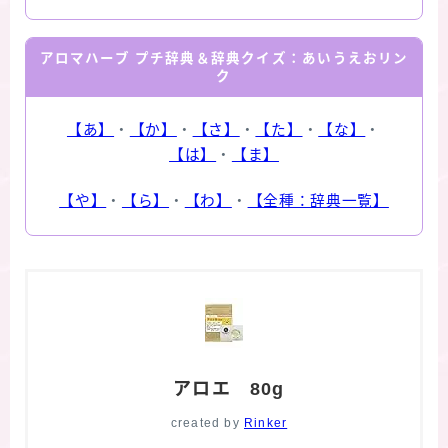
アロマハーブ プチ辞典＆辞典クイズ：あいうえおリン
ク
【あ】
・
【か】
・
【さ】
・
【た】
・
【な】
・
【は】
・
【ま】
【や】
・
【ら】
・
【わ】
・
【全種：辞典一覧】
アロエ 80g
created by
Rinker