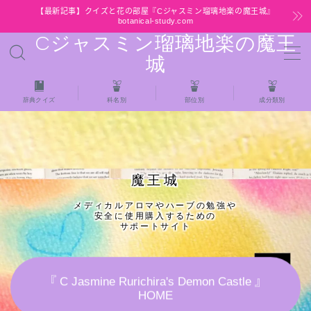
【最新記事】クイズと花の部屋『Cジャスミン瑠璃地楽の魔王城』
botanical-study.com
Cジャスミン瑠璃地楽の魔王
MENU
城
HOME
辞典クイズ
科名別
部位別
成分類別
【最新】クイズと花の部屋
★全種/アロマハーブスパイス基材 プチ辞典ク
魔王城
イズ＆プチ辞典
メディカルアロマやハーブの勉強や
安全に使用購入するための
★アロマ検定＋αクイズ
サポートサイト
★アロマハーブ傾向チェック
『 C Jasmine Rurichira's Demon Castle 』
HOME
目次