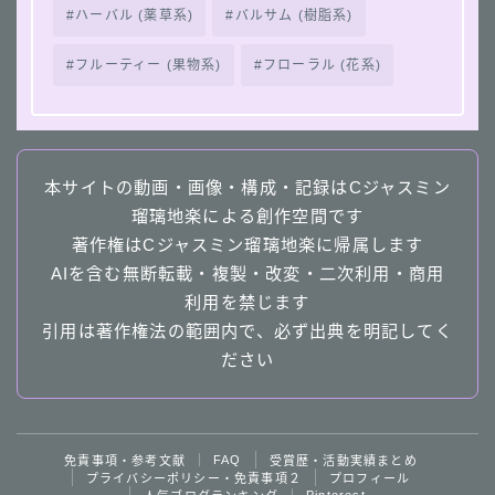
ハーバル (薬草系)
バルサム (樹脂系)
フルーティー (果物系)
フローラル (花系)
本サイトの動画・画像・構成・記録はCジャスミン
瑠璃地楽による創作空間です
著作権はCジャスミン瑠璃地楽に帰属します
AIを含む無断転載・複製・改変・二次利用・商用
利用を禁じます
引用は著作権法の範囲内で、必ず出典を明記してく
ださい
Follow Me
FAQ
免責事項・参考文献
受賞歴・活動実績まとめ
プライバシーポリシー・免責事項２
プロフィール