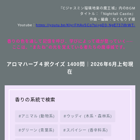
『Cジャスミン瑠璃地楽の魔王城』内のBGM
タイトル：『Nightfall Castle』
作曲・編曲：なぐもりず様
Youtube：
https://youtu.be/KlyrFHAv5Co?si=gD3-NgE737i8rWT-
香りの色を通して記憶を呼び、学びによって魂が整っていく──
ここは、“またね”の光を覚えている者たちの魔導城です。
アロマハーブ４択クイズ 1400問｜2026年6月上旬現
在
香りの系統で検索
アニマル (動物系)
ウッディ (木系・森林系)
グリーン (青葉系)
スパイシー (香辛料系)