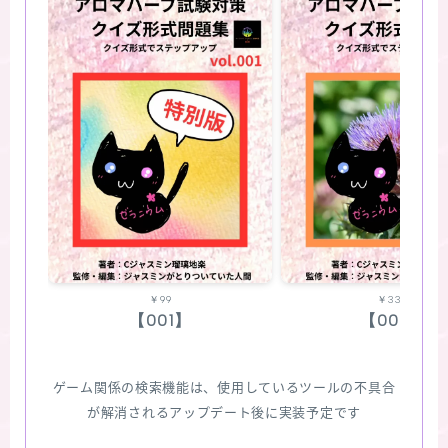
￥99
￥330
【001】
【002】
ゲーム関係の検索機能は、使用しているツールの不具合
が解消されるアップデート後に実装予定です