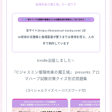
瑠璃地楽の魔王城」の一部です
★スペシャルアロマハーブ４択クイズ (kindle出
版限定)
FAQ
当サイト(https://botanical-study.com/ )は
AI技術の法整備と倫理基盤が整うまでは使用を控え、人の
お問い合わせ
手で制作しています
サイトマップ
kindle出版しました✨
『Cジャスミン瑠璃地楽の魔王城』 presents アロ
マハーブ試験対策クイズ形式問題集
(スペシャルクイズページパスワード付)