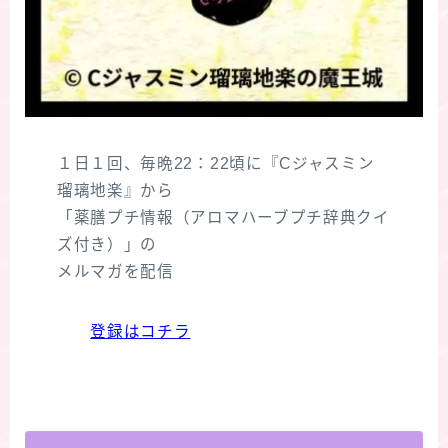
１日１回、毎晩22：22頃に『Cジャスミン
瑠璃地楽』から
「薬膳プチ情報（アロマハーブプチ辞典クイ
ズ付き）」の
メルマガを配信
登録はコチラ