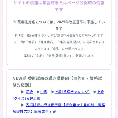
情報は学習時またはページ公開時の情報
サイトの
です
※ 薬機法対応については、2025年改正基準に準拠してい
ます
精油は「雑品(雑貨)扱い」に分類され芳香浴などに用いられます
ハーブは「食品」「健康食品」「雑品(雑貨)扱い」に分類されます
スパイスは「食品」に分類されます
基材は「食品」「雑品(雑貨)扱い」に分類されます
NEW
🌈
香術試練の導き階層図【目的別・資格試
験対応別】
▶
初級
▶
中級
▶
上級(資格チャレンジ)
▶
上級
(クイズ)＆超上級
▶
香術試練の導き階層図【総合目次｜目的別・資格
試験対応別】魔導書全７層