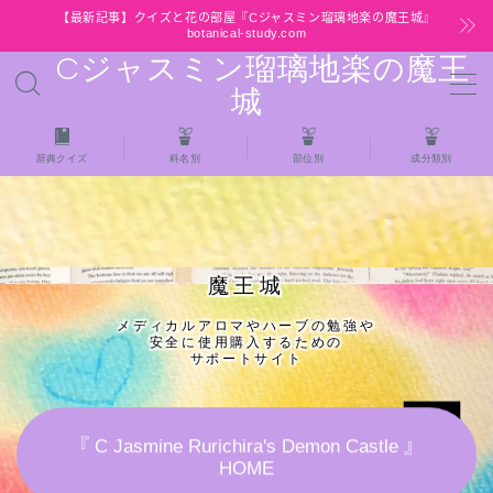
【最新記事】クイズと花の部屋『Cジャスミン瑠璃地楽の魔王城』
botanical-study.com
Cジャスミン瑠璃地楽の魔王
MENU
城
HOME
辞典クイズ
科名別
部位別
成分類別
【最新】クイズと花の部屋
★全種/アロマハーブスパイス基材 プチ辞典ク
魔王城
イズ＆プチ辞典
メディカルアロマやハーブの勉強や
安全に使用購入するための
★アロマ検定＋αクイズ
サポートサイト
★アロマハーブ傾向チェック
『 C Jasmine Rurichira's Demon Castle 』
HOME
目次