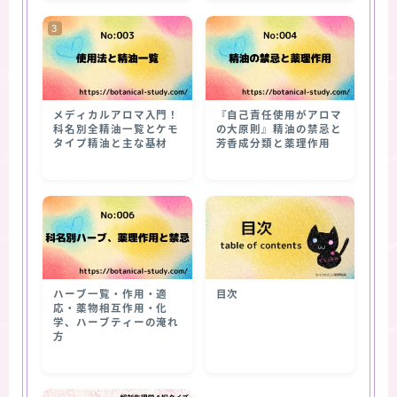
メディカルアロマ入門！
『自己責任使用がアロマ
科名別全精油一覧とケモ
の大原則』精油の禁忌と
タイプ精油と主な基材
芳香成分類と薬理作用
ハーブ一覧・作用・適
目次
応・薬物相互作用・化
学、ハーブティーの淹れ
方