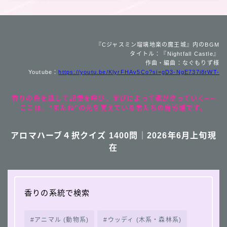
『Cジャスミン瑠璃地楽の魔王城』内のBGM
タイトル：『Nightfall Castle』
作曲・編曲：なぐもりず様
Youtube：
https://youtu.be/KlyrFHAv5Co?si=gD3-NgE737i8rWT-
香りの色を通して記憶を呼び、学びによって魂が整っていく──
ここは、“またね”の光を覚えている者たちの魔導城です。
アロマハーブ４択クイズ 1400問｜2026年6月上旬現
在
香りの系統で検索
アニマル (動物系)
ウッディ (木系・森林系)