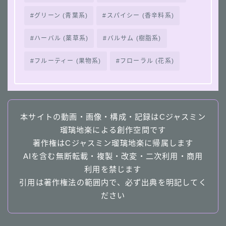
グリーン (青葉系)
スパイシー (香辛料系)
ハーバル (薬草系)
バルサム (樹脂系)
フルーティー (果物系)
フローラル (花系)
本サイトの動画・画像・構成・記録はCジャスミン
瑠璃地楽による創作空間です
著作権はCジャスミン瑠璃地楽に帰属します
AIを含む無断転載・複製・改変・二次利用・商用
利用を禁じます
引用は著作権法の範囲内で、必ず出典を明記してく
ださい
Follow Me