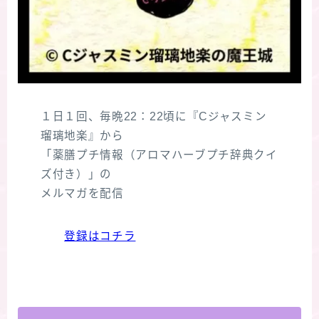
１日１回、毎晩22：22頃に『Cジャスミン
瑠璃地楽』から
「薬膳プチ情報（アロマハーブプチ辞典クイ
ズ付き）」の
メルマガを配信
登録はコチラ