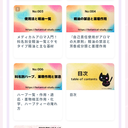
メディカルアロマ入門！
『自己責任使用がアロマ
科名別全精油一覧とケモ
の大原則』精油の禁忌と
タイプ精油と主な基材
芳香成分類と薬理作用
ハーブ一覧・作用・適
目次
応・薬物相互作用・化
学、ハーブティーの淹れ
方