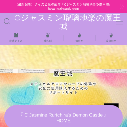
【最新記事】クイズと花の部屋『Cジャスミン瑠璃地楽の魔王城』
botanical-study.com
Cジャスミン瑠璃地楽の魔王
MENU
城
HOME
辞典クイズ
科名別
部位別
成分類別
【最新】クイズと花の部屋
★全種/アロマハーブスパイス基材 プチ辞典ク
魔王城
イズ＆プチ辞典
メディカルアロマやハーブの勉強や
安全に使用購入するための
★アロマ検定＋αクイズ
サポートサイト
★アロマハーブ傾向チェック
『 C Jasmine Rurichira's Demon Castle 』
HOME
目次