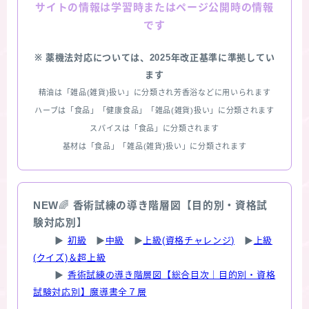
情報は学習時またはページ公開時の情報
サイトの
です
※ 薬機法対応については、2025年改正基準に準拠してい
ます
精油は「雑品(雑貨)扱い」に分類され芳香浴などに用いられます
ハーブは「食品」「健康食品」「雑品(雑貨)扱い」に分類されます
スパイスは「食品」に分類されます
基材は「食品」「雑品(雑貨)扱い」に分類されます
NEW
🌈
香術試練の導き階層図【目的別・資格試
験対応別】
▶
初級
▶
中級
▶
上級(資格チャレンジ)
▶
上級
(クイズ)＆超上級
▶
香術試練の導き階層図【総合目次｜目的別・資格
試験対応別】魔導書全７層