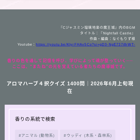
『Cジャスミン瑠璃地楽の魔王城』内のBGM
タイトル：『Nightfall Castle』
作曲・編曲：なぐもりず様
Youtube：
https://youtu.be/KlyrFHAv5Co?si=gD3-NgE737i8rWT-
香りの色を通して記憶を呼び、学びによって魂が整っていく──
ここは、“またね”の光を覚えている者たちの魔導城です。
アロマハーブ４択クイズ 1400問｜2026年6月上旬現
在
香りの系統で検索
アニマル (動物系)
ウッディ (木系・森林系)