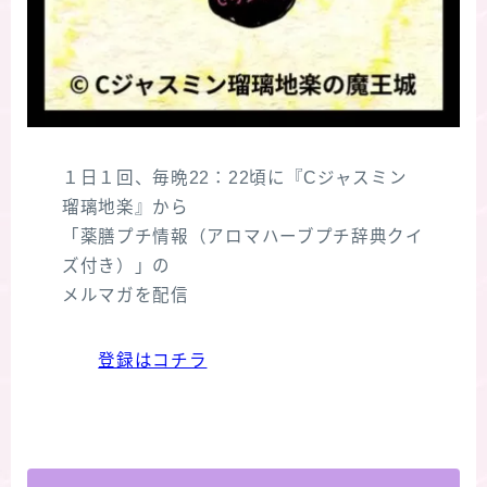
１日１回、毎晩22：22頃に『Cジャスミン
瑠璃地楽』から
「薬膳プチ情報（アロマハーブプチ辞典クイ
ズ付き）」の
メルマガを配信
登録はコチラ