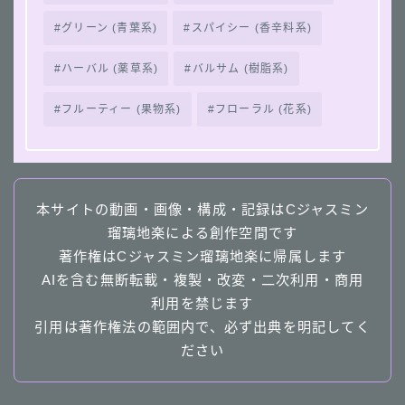
グリーン (青葉系)
スパイシー (香辛料系)
ハーバル (薬草系)
バルサム (樹脂系)
フルーティー (果物系)
フローラル (花系)
本サイトの動画・画像・構成・記録はCジャスミン
瑠璃地楽による創作空間です
著作権はCジャスミン瑠璃地楽に帰属します
AIを含む無断転載・複製・改変・二次利用・商用
利用を禁じます
引用は著作権法の範囲内で、必ず出典を明記してく
ださい
Follow Me