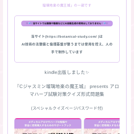
瑠璃地楽の魔王城」の一部です
★スペシャルアロマハーブ４択クイズ (kindle出
版限定)
FAQ
当サイト(https://botanical-study.com/ )は
AI技術の法整備と倫理基盤が整うまでは使用を控え、人の
お問い合わせ
手で制作しています
サイトマップ
kindle出版しました✨
『Cジャスミン瑠璃地楽の魔王城』 presents アロ
マハーブ試験対策クイズ形式問題集
(スペシャルクイズページパスワード付)