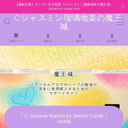
【最新記事】クイズと花の部屋『Cジャスミン瑠璃地楽の魔王城』
botanical-study.com
Cジャスミン瑠璃地楽の魔王
MENU
城
HOME
辞典クイズ
科名別
部位別
成分類別
【最新】クイズと花の部屋
★全種/アロマハーブスパイス基材 プチ辞典ク
魔王城
イズ＆プチ辞典
メディカルアロマやハーブの勉強や
安全に使用購入するための
★アロマ検定＋αクイズ
サポートサイト
★アロマハーブ傾向チェック
『 C Jasmine Rurichira's Demon Castle 』
HOME
目次