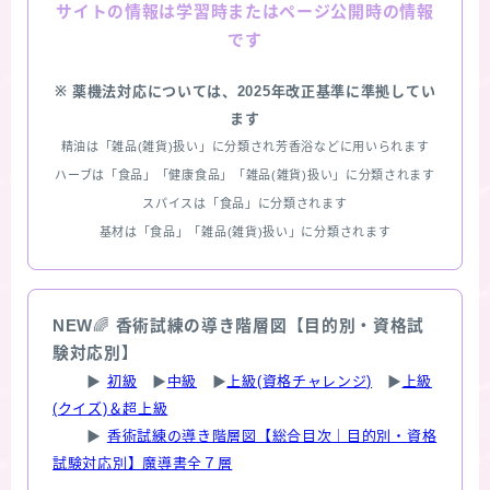
情報は学習時またはページ公開時の情報
サイトの
です
※ 薬機法対応については、2025年改正基準に準拠してい
ます
精油は「雑品(雑貨)扱い」に分類され芳香浴などに用いられます
ハーブは「食品」「健康食品」「雑品(雑貨)扱い」に分類されます
スパイスは「食品」に分類されます
基材は「食品」「雑品(雑貨)扱い」に分類されます
NEW
🌈
香術試練の導き階層図【目的別・資格試
験対応別】
▶
初級
▶
中級
▶
上級(資格チャレンジ)
▶
上級
(クイズ)＆超上級
▶
香術試練の導き階層図【総合目次｜目的別・資格
試験対応別】魔導書全７層