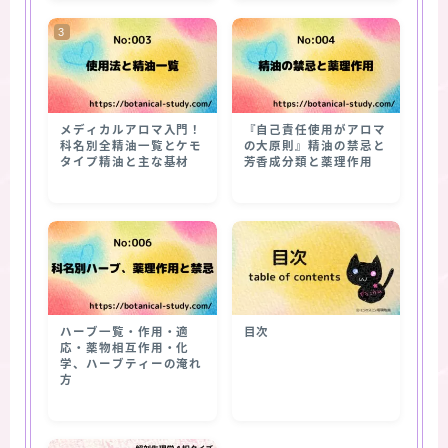
メディカルアロマ入門！
『自己責任使用がアロマ
科名別全精油一覧とケモ
の大原則』精油の禁忌と
タイプ精油と主な基材
芳香成分類と薬理作用
ハーブ一覧・作用・適
目次
応・薬物相互作用・化
学、ハーブティーの淹れ
方