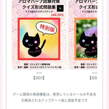
￥99
￥330
【001】
【002】
ゲーム関係の検索機能は、使用しているツールの不具合
が解消されるアップデート後に実装予定です