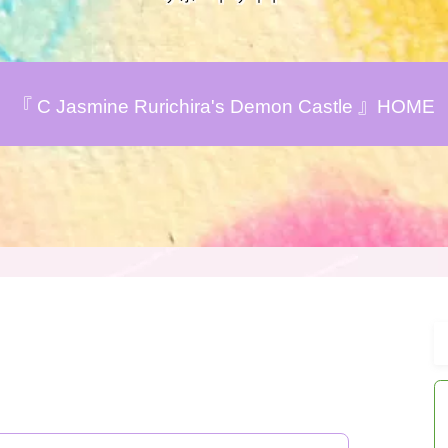
おすすめ商品＆レビュー
『 C Jasmine Rurichira's Demon Castle 』HOME
★スペシャルアロマハーブ４択クイズ
(kindle出版限定)
FAQ
お問い合わせ
サイトマップ