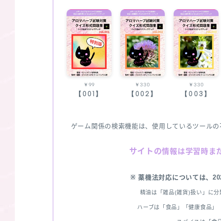
￥99
￥330
￥330
【001】
【002】
【003】
ゲーム関係の検索機能は、使用しているツールの
サイトの
情報は学習時ま
※ 薬機法対応については、2
精油は「雑品(雑貨)扱い」に
ハーブは「食品」「健康食品」「