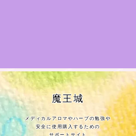
★アロマハーブ傾向チェック
目次
★導きの階層図/目次
秘密部屋
お知らせ
Cジャスミン瑠璃地楽の主な活動先リン
魔王城
ク集
プロフィール
メディカルアロマやハーブの勉強や
安全に使用購入するための
アロマハーブアンケート
サポートサイト