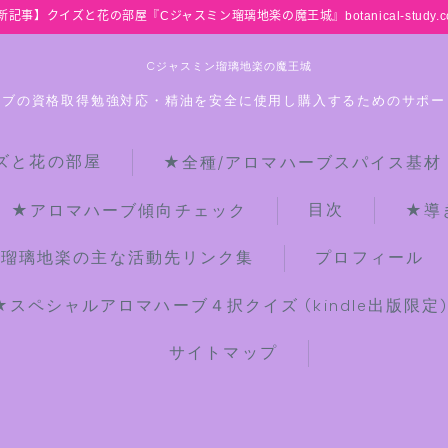
新記事】クイズと花の部屋『Cジャスミン瑠璃地楽の魔王城』botanical-study.c
Cジャスミン瑠璃地楽の魔王城
ーブの資格取得勉強対応・精油を安全に使用し購入するためのサポー
ズと花の部屋
★全種/アロマハーブスパイス基材
HOME
目次
★アロマハーブ傾向チェック
★導
【最新】クイズと花の部屋
ン瑠璃地楽の主な活動先リンク集
プロフィール
★スペシャルアロマハーブ４択クイズ (kindle出版限定
★全種/アロマハーブスパイス基材 プ
チ辞典クイズ＆プチ辞典
サイトマップ
★アロマ検定＋αクイズ