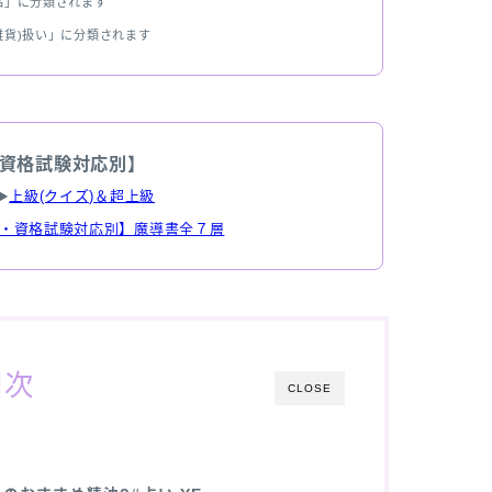
品」に分類されます
雑貨)扱い」に分類されます
資格試験対応別】
▶
上級(クイズ)＆超上級
・資格試験対応別】魔導書全７層
目次
CLOSE