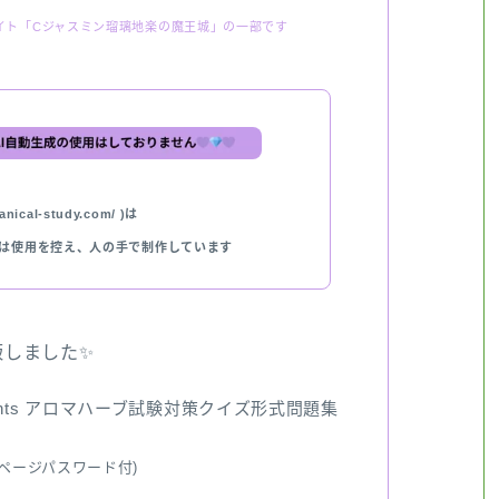
イト「Cジャスミン瑠璃地楽の魔王城」の一部です
nical-study.com/ )は
では使用を控え、人の手で制作しています
出版しました✨
ents アロマハーブ試験対策クイズ形式問題集
ページパスワード付)