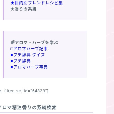
★目的別ブレンドレシピ集
★香りの系統
🌈アロマ・ハーブを学ぶ
□アロマハーブ記事
■プチ辞典 クイズ
■プチ辞典
■アロマハーブ事典
fe_filter_set id="64829"]
アロマ精油香りの系統検索