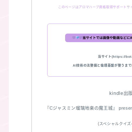
このページはアロマハーブ資格取得サポートサ
当サイト(https://bota
AI技術の法整備と倫理基盤が整うま
kindle
『Cジャスミン瑠璃地楽の魔王城』 pres
(スペシャルクイズ