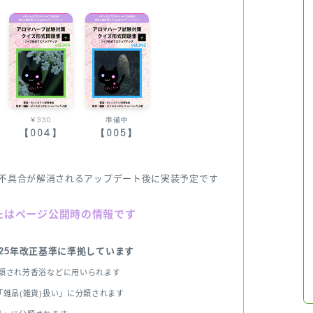
￥330
準備中
【004】
【005】
不具合が解消されるアップデート後に実装予定です
たはページ公開時の情報です
025年改正基準に準拠しています
分類され芳香浴などに用いられます
雑品(雑貨)扱い」に分類されます