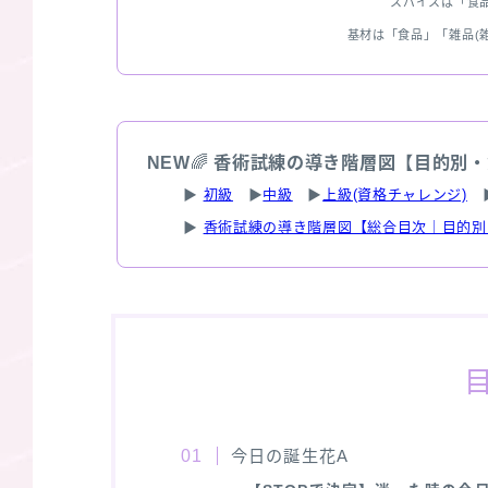
スパイスは「食
基材は「食品」「雑品(
NEW
🌈
香術試練の導き階層図【目的別・
▶
初級
▶
中級
▶
上級(資格チャレンジ)
▶
香術試練の導き階層図【総合目次｜目的別
今日の誕生花A