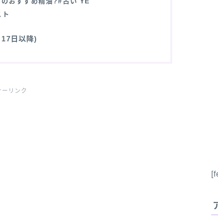
のおすすめ精油?#占い YE
スト
17日以降)
サーリンク
[