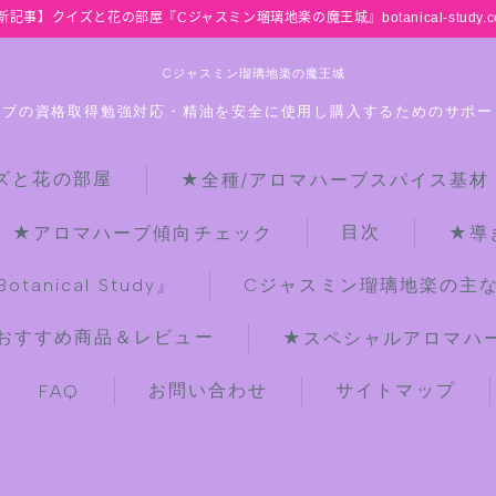
新記事】クイズと花の部屋『Cジャスミン瑠璃地楽の魔王城』botanical-study.c
Cジャスミン瑠璃地楽の魔王城
ーブの資格取得勉強対応・精油を安全に使用し購入するためのサポー
ズと花の部屋
★全種/アロマハーブスパイス基材
HOME
目次
★アロマハーブ傾向チェック
★導
【最新】クイズと花の部屋
anical Study』
Cジャスミン瑠璃地楽の主
おすすめ商品＆レビュー
★スペシャルアロマハーブ
★全種/アロマハーブスパイス基材 プ
チ辞典クイズ＆プチ辞典
お問い合わせ
サイトマップ
FAQ
★アロマ検定＋αクイズ