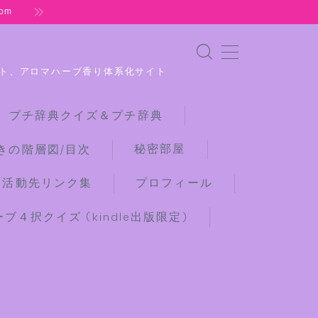
om
ト、アロマハーブ香り体系化サイト
 プチ辞典クイズ＆プチ辞典
秘密部屋
きの階層図/目次
な活動先リンク集
プロフィール
４択クイズ (kindle出版限定)