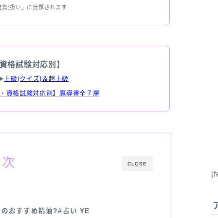
雑貨)扱い」に分類されます
資格試験対応別】
▶
上級(クイズ)＆超上級
・資格試験対応別】魔導書全７層
目次
CLOSE
[
のおすすめ精油?#占い YE