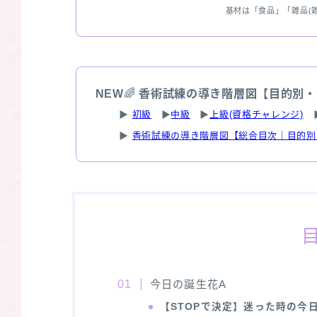
基材は「食品」「雑品(
NEW
🌈
香術試練の導き階層図【目的別・
▶
初級
▶
中級
▶
上級(資格チャレンジ)
▶
香術試練の導き階層図【総合目次｜目的別
今日の誕生花A
【STOPで決定】迷った時の今日