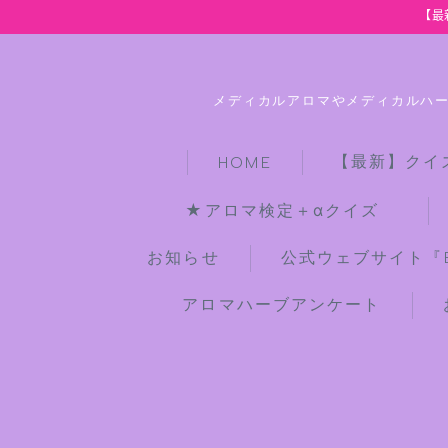
【最
メディカルアロマやメディカルハ
【最新】クイ
HOME
★アロマ検定＋αクイズ
お知らせ
公式ウェブサイト『Bot
アロマハーブアンケート