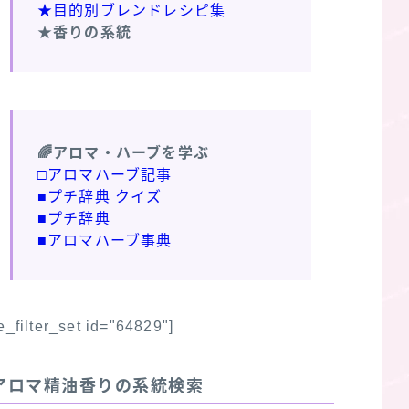
★目的別ブレンドレシピ集
★香りの系統
🌈アロマ・ハーブを学ぶ
□アロマハーブ記事
■プチ辞典 クイズ
■プチ辞典
■アロマハーブ事典
fe_filter_set id="64829"]
アロマ精油香りの系統検索