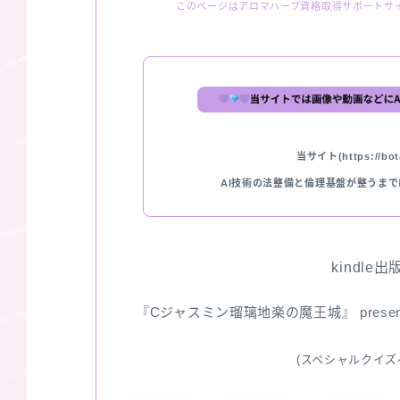
このページはアロマハーブ資格取得サポートサ
当サイト(https://bota
AI技術の法整備と倫理基盤が整うま
kindle
『Cジャスミン瑠璃地楽の魔王城』 pres
(スペシャルクイズ