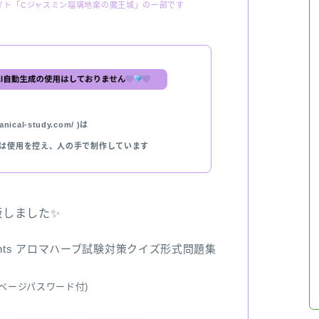
イト「Cジャスミン瑠璃地楽の魔王城」の一部です
nical-study.com/ )は
では使用を控え、人の手で制作しています
出版しました✨
ents アロマハーブ試験対策クイズ形式問題集
ページパスワード付)