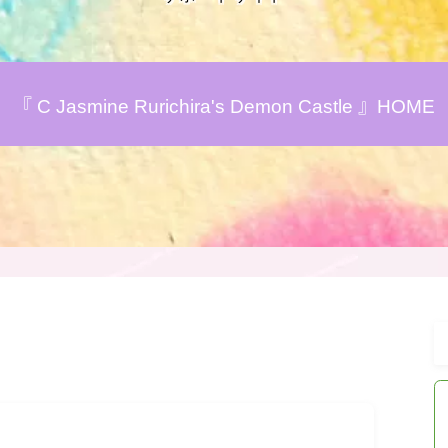
アロマハーブアンケート
『 C Jasmine Rurichira's Demon Castle 』HOME
おすすめ商品＆レビュー
★スペシャルアロマハーブ４択クイズ
(kindle出版限定)
FAQ
お問い合わせ
サイトマップ