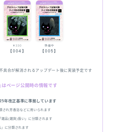
￥330
準備中
【004】
【005】
不具合が解消されるアップデート後に実装予定です
たはページ公開時の情報です
025年改正基準に準拠しています
分類され芳香浴などに用いられます
雑品(雑貨)扱い」に分類されます
品」に分類されます