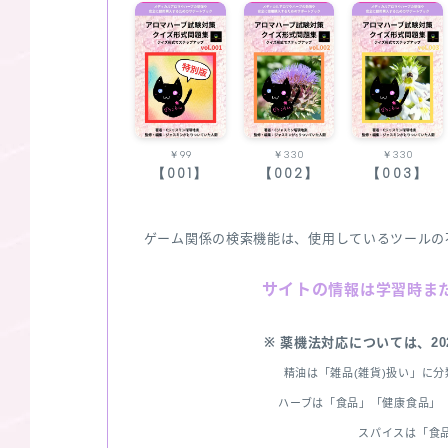
￥99
￥330
￥330
【001】
【002】
【003】
ゲーム関係の検索機能は、使用しているツールの
サイトの
情報は学習時ま
※ 薬機法対応については、2
精油は「雑品(雑貨)扱い」に
ハーブは「食品」「健康食品」「
スパイスは「食