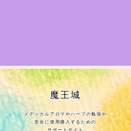
★アロマハーブ傾向チェック
目次
★導きの階層図/目次
秘密部屋
お知らせ
公式ウェブサイト『Botanical Study』
魔王城
Cジャスミン瑠璃地楽の主な活動先リン
ク集
メディカルアロマやハーブの勉強や
安全に使用購入するための
プロフィール
サポートサイト