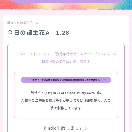
★導きの階層図/目次
■今日の誕生花：A
秘密部屋
今日の誕生花A 1.28
お知らせ
このページはアロマハーブ資格取得サポートサイト「Cジャスミン
公式ウェブサイト『Botanical Study』
瑠璃地楽の魔王城」の一部です
Cジャスミン瑠璃地楽の主な活動先リンク集
当サイト(https://botanical-study.com/ )は
プロフィール
AI技術の法整備と倫理基盤が整うまでは使用を控え、人の
手で制作しています
アロマハーブアンケート
おすすめ商品＆レビュー
kindle出版しました✨