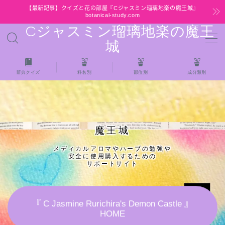
【最新記事】クイズと花の部屋『Cジャスミン瑠璃地楽の魔王城』
botanical-study.com
Cジャスミン瑠璃地楽の魔王
MENU
城
HOME
辞典クイズ
科名別
部位別
成分類別
【最新】クイズと花の部屋
★全種/アロマハーブスパイス基材 プチ辞典ク
魔王城
イズ＆プチ辞典
メディカルアロマやハーブの勉強や
安全に使用購入するための
★アロマ検定＋αクイズ
サポートサイト
★アロマハーブ傾向チェック
『 C Jasmine Rurichira's Demon Castle 』
HOME
目次