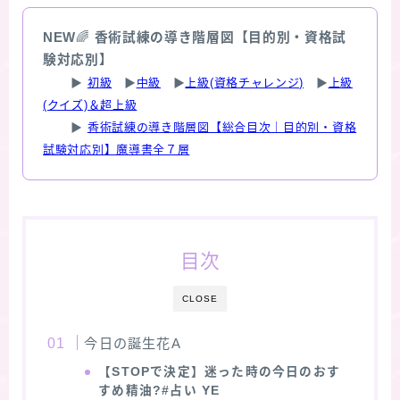
NEW
🌈
香術試練の導き階層図【目的別・資格試
験対応別】
▶
初級
▶
中級
▶
上級(資格チャレンジ)
▶
上級
(クイズ)＆超上級
▶
香術試練の導き階層図【総合目次｜目的別・資格
試験対応別】魔導書全７層
目次
CLOSE
今日の誕生花A
【STOPで決定】迷った時の今日のおす
すめ精油?#占い YE