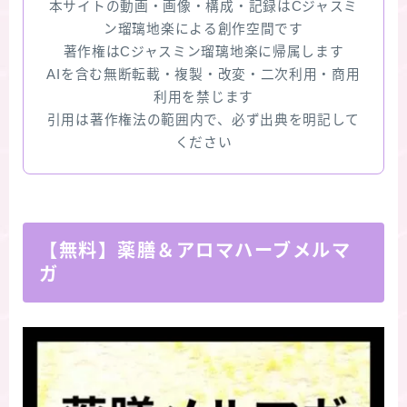
本サイトの動画・画像・構成・記録はCジャスミ
ン瑠璃地楽による創作空間です
著作権はCジャスミン瑠璃地楽に帰属します
AIを含む無断転載・複製・改変・二次利用・商用
利用を禁じます
引用は著作権法の範囲内で、必ず出典を明記して
ください
【無料】薬膳＆アロマハーブメルマ
ガ