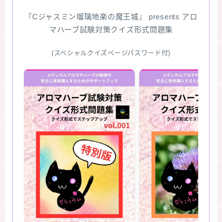
『Cジャスミン瑠璃地楽の魔王城』 presents アロ
★スペシャルアロマハーブ４択クイズ (kindle出
マハーブ試験対策クイズ形式問題集
版限定)
(スペシャルクイズページパスワード付)
FAQ
お問い合わせ
サイトマップ