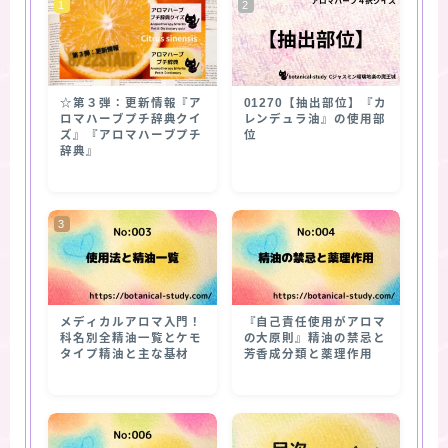
☆第３弾：更新情報『ア
01270【抽出部位】『カ
ロマハーブプチ辞典クイ
レンデュラ油』の使用部
ズ』『アロマハーブプチ
位
辞典』
メディカルアロマ入門！
『自己責任使用がアロマ
科名別全精油一覧とケモ
の大原則』精油の禁忌と
タイプ精油と主な基材
芳香成分類と薬理作用