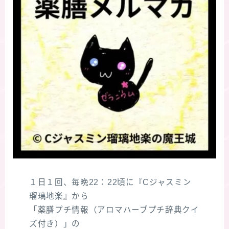
１日１回、毎晩22：22頃に『Cジャスミン
瑠璃地楽』から
「薬膳プチ情報（アロマハーブプチ辞典クイ
ズ付き）」の