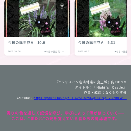
今日の誕生花A 10.6
今日の誕生花A 5.31
2025.10.06
2025.05.31
■今日の誕生花：A
■今日の誕生花
『Cジャスミン瑠璃地楽の魔王城』内のBGM
タイトル：『Nightfall Castle』
作曲・編曲：なぐもりず様
Youtube：
https://youtu.be/KlyrFHAv5Co?si=gD3-NgE737i8rWT-
香りの色を通して記憶を呼び、学びによって魂が整っていく──
ここは、“またね”の光を覚えている者たちの魔導城です。