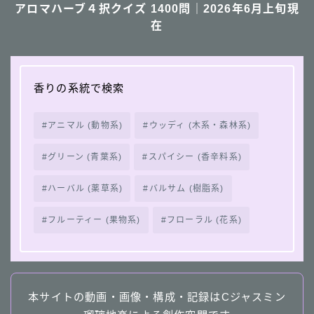
アロマハーブ４択クイズ 1400問｜2026年6月上旬現
在
香りの系統で検索
アニマル (動物系)
ウッディ (木系・森林系)
グリーン (青葉系)
スパイシー (香辛料系)
ハーバル (薬草系)
バルサム (樹脂系)
フルーティー (果物系)
フローラル (花系)
本サイトの動画・画像・構成・記録はCジャスミン