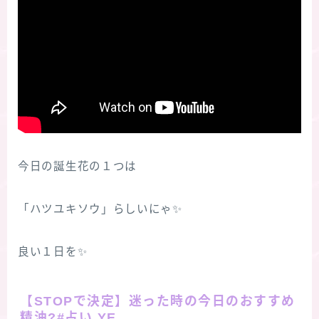
今日の誕生花の１つは
「ハツユキソウ」らしいにゃ✨
良い１日を✨
【STOPで決定】迷った時の今日のおすすめ
精油?#占い YE