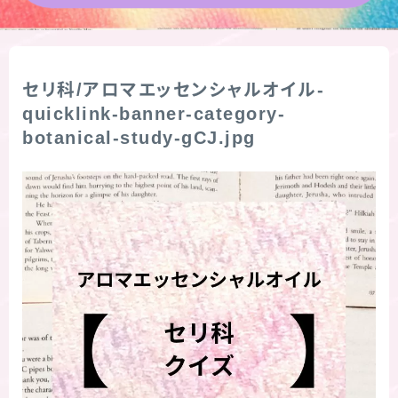
★導きの階層図/目次
秘密部屋
セリ科/アロマエッセンシャルオイル-
quicklink-banner-category-
botanical-study-gCJ.jpg
お知らせ
公式ウェブサイト『Botanical Study』
Cジャスミン瑠璃地楽の主な活動先リンク集
プロフィール
アロマハーブアンケート
おすすめ商品＆レビュー