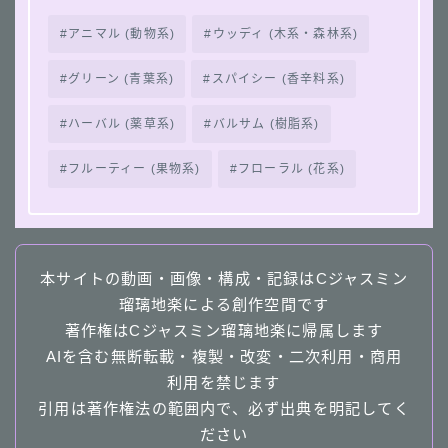
アニマル (動物系)
ウッディ (木系・森林系)
グリーン (青葉系)
スパイシー (香辛料系)
ハーバル (薬草系)
バルサム (樹脂系)
フルーティー (果物系)
フローラル (花系)
本サイトの動画・画像・構成・記録はCジャスミン
瑠璃地楽による創作空間です
著作権はCジャスミン瑠璃地楽に帰属します
AIを含む無断転載・複製・改変・二次利用・商用
利用を禁じます
引用は著作権法の範囲内で、必ず出典を明記してく
ださい