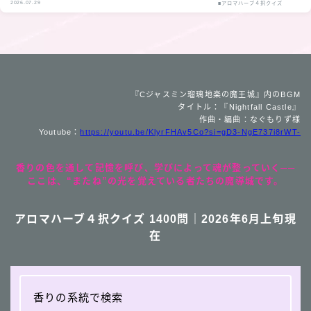
2026.07.29
■アロマハーブ４択クイズ
『Cジャスミン瑠璃地楽の魔王城』内のBGM
タイトル：『Nightfall Castle』
作曲・編曲：なぐもりず様
Youtube：
https://youtu.be/KlyrFHAv5Co?si=gD3-NgE737i8rWT-
香りの色を通して記憶を呼び、学びによって魂が整っていく──
ここは、“またね”の光を覚えている者たちの魔導城です。
アロマハーブ４択クイズ 1400問｜2026年6月上旬現
在
香りの系統で検索