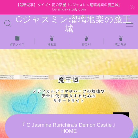
【最新記事】クイズと花の部屋『Cジャスミン瑠璃地楽の魔王城』
botanical-study.com
Cジャスミン瑠璃地楽の魔王
MENU
城
HOME
辞典クイズ
科名別
部位別
成分類別
【最新】クイズと花の部屋
★全種/アロマハーブスパイス基材 プチ辞典ク
魔王城
イズ＆プチ辞典
メディカルアロマやハーブの勉強や
安全に使用購入するための
★アロマ検定＋αクイズ
サポートサイト
★アロマハーブ傾向チェック
『 C Jasmine Rurichira's Demon Castle 』
HOME
目次