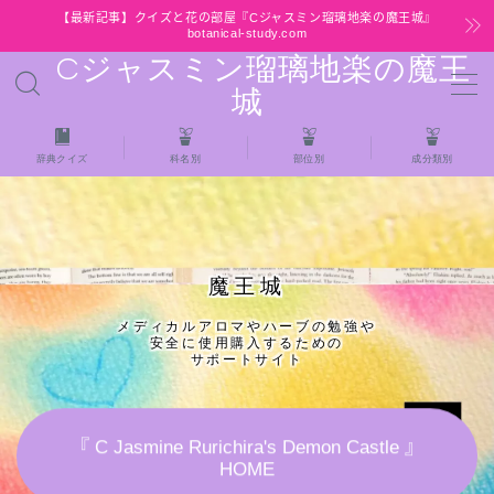
【最新記事】クイズと花の部屋『Cジャスミン瑠璃地楽の魔王城』
botanical-study.com
Cジャスミン瑠璃地楽の魔王
MENU
城
HOME
辞典クイズ
科名別
部位別
成分類別
【最新】クイズと花の部屋
★全種/アロマハーブスパイス基材 プチ辞典ク
魔王城
イズ＆プチ辞典
メディカルアロマやハーブの勉強や
安全に使用購入するための
★アロマ検定＋αクイズ
サポートサイト
★アロマハーブ傾向チェック
『 C Jasmine Rurichira's Demon Castle 』
HOME
目次