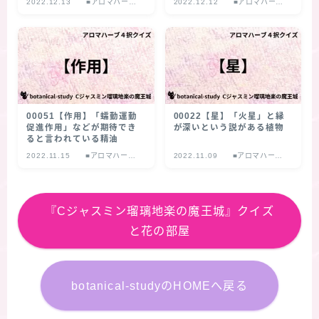
2022.12.13
■アロマハーブ
2022.12.12
■アロマハーブ
４択クイズ
４択クイズ
00051【作用】「蠕動運動
00022【星】「火星」と縁
促進作用」などが期待でき
が深いという説がある植物
ると言われている精油
2022.11.15
■アロマハーブ
2022.11.09
■アロマハーブ
４択クイズ
４択クイズ
『Cジャスミン瑠璃地楽の魔王城』クイズ
と花の部屋
botanical-studyのHOMEへ戻る