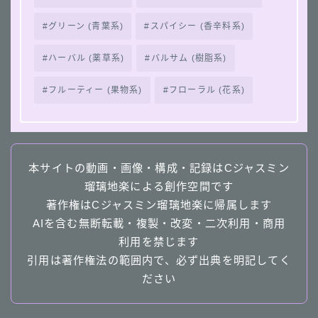
グリーン (青葉系)
スパイシー (香辛料系)
ハーバル (薬草系)
バルサム (樹脂系)
フルーティー (果物系)
フローラル (花系)
本サイトの動画・画像・構成・記録はCジャスミン
瑠璃地楽による創作空間です
著作権はCジャスミン瑠璃地楽に帰属します
AIを含む無断転載・複製・改変・二次利用・商用
利用を禁じます
引用は著作権法の範囲内で、必ず出典を明記してく
ださい
Follow Me