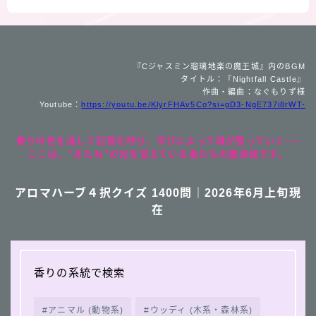
『Cジャスミン瑠璃地楽の魔王城』内のBGM
タイトル：『Nightfall Castle』
作曲・編曲：なぐもりず様
Youtube：
https://youtu.be/KlyrFHAv5Co?si=gD3-NgE737i8rWT-
香りの色を通して記憶を呼び、学びによって魂が整っていく──
ここは、“またね”の光を覚えている者たちの魔導城です。
アロマハーブ４択クイズ 1400問｜2026年6月上旬現
在
香りの系統で検索
アニマル (動物系)
ウッディ (木系・森林系)