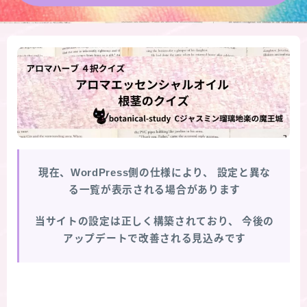
★導きの階層図/目次
秘密部屋
お知らせ
公式ウェブサイト『Botanical Study』
現在、WordPress側の仕様により、
設定と異な
Cジャスミン瑠璃地楽の主な活動先リンク集
る一覧が表示される場合があります
プロフィール
当サイトの設定は正しく構築されており、
今後の
アップデートで改善される見込みです
アロマハーブアンケート
おすすめ商品＆レビュー