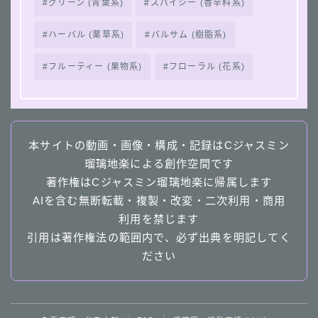
グリーン (青葉系)
スパイシー (香辛料系)
ハーバル (薬草系)
バルサム (樹脂系)
フルーティー (果物系)
フローラル (花系)
本サイトの動画・画像・構成・記録はCジャスミン
瑠璃地楽による創作空間です
著作権はCジャスミン瑠璃地楽に帰属します
AIを含む無断転載・複製・改変・二次利用・商用
利用を禁じます
引用は著作権法の範囲内で、必ず出典を明記してく
ださい
Follow Me