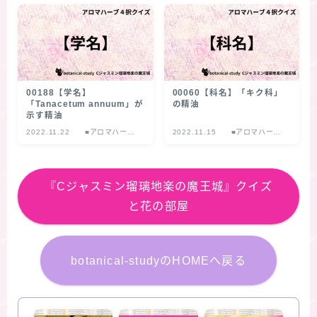
00188【学名】
00060【科名】「キク科」
「Tanacetum annuum」が
の精油
示す精油
2022.11.22
■アロマハーブ
2022.11.15
■アロマハーブ
４択クイズ
４択クイズ
『Cジャスミン瑠璃地楽の魔王城』クイズ
と花の部屋
botanical-studyのHOMEへ戻る