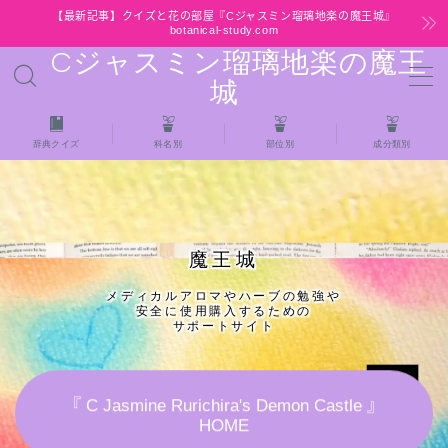
【最新記事】クイズと花の部屋『Cジャスミン瑠璃地楽の魔王城』
botanical-study.com
Cジャスミン瑠璃地楽の魔王
MENU
城
HOME
辞典クイズ
科名別
部位別
成分類別
【最新】クイズと花の部屋
★全種/アロマハーブスパイス基材 プチ辞典ク
魔王城
イズ＆プチ辞典
メディカルアロマやハーブの勉強や
安全に使用購入するための
★アロマ検定＋αクイズ
サポートサイト
★アロマハーブ傾向チェック
『 C Jasmine Rurichira's Demon Castle 』
HOME
目次