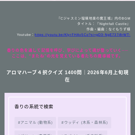
『Cジャスミン瑠璃地楽の魔王城』内のBGM
タイトル：『Nightfall Castle』
作曲・編曲：なぐもりず様
Youtube：
https://youtu.be/KlyrFHAv5Co?si=gD3-NgE737i8rWT-
香りの色を通して記憶を呼び、学びによって魂が整っていく──
ここは、“またね”の光を覚えている者たちの魔導城です。
アロマハーブ４択クイズ 1400問｜2026年6月上旬現
在
香りの系統で検索
アニマル (動物系)
ウッディ (木系・森林系)