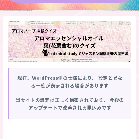
★導きの階層図/目次
秘密部屋
お知らせ
公式ウェブサイト『Botanical Study』
現在、WordPress側の仕様により、
設定と異な
Cジャスミン瑠璃地楽の主な活動先リンク集
る一覧が表示される場合があります
プロフィール
当サイトの設定は正しく構築されており、
今後の
アップデートで改善される見込みです
アロマハーブアンケート
おすすめ商品＆レビュー