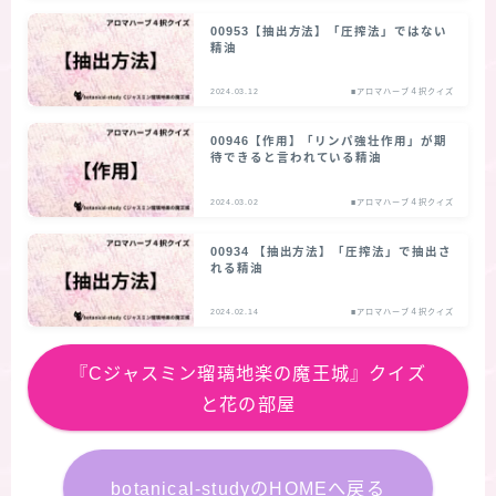
00953【抽出方法】「圧搾法」ではない
精油
2024.03.12
■アロマハーブ４択クイズ
00946【作用】「リンパ強壮作用」が期
待できると言われている精油
2024.03.02
■アロマハーブ４択クイズ
00934 【抽出方法】「圧搾法」で抽出さ
れる精油
2024.02.14
■アロマハーブ４択クイズ
『Cジャスミン瑠璃地楽の魔王城』クイズ
と花の部屋
botanical-studyのHOMEへ戻る