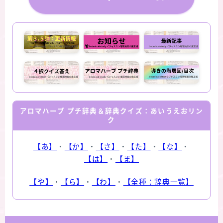
アロマハーブ プチ辞典＆辞典クイズ：あいうえおリン
ク
【あ】
・
【か】
・
【さ】
・
【た】
・
【な】
・
【は】
・
【ま】
【や】
・
【ら】
・
【わ】
・
【全種：辞典一覧】