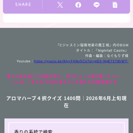
SHARE
『Cジャスミン瑠璃地楽の魔王城』内のBGM
タイトル：『Nightfall Castle』
作曲・編曲：なぐもりず様
Youtube：
https://youtu.be/KlyrFHAv5Co?si=gD3-NgE737i8rWT-
香りの色を通して記憶を呼び、学びによって魂が整っていく──
ここは、“またね”の光を覚えている者たちの魔導城です。
アロマハーブ４択クイズ 1400問｜2026年6月上旬現
在
香りの系統で検索