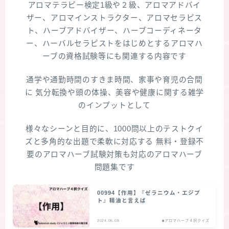
アロマテラピー検定1級や２級、アロマアドバイ
ザー、アロマインストラクター、アロマセラピス
★スペシャルアロマハーブ４択クイズ (kindle出
ト、ハーブアドバイザー、ハーブコーディネータ
版限定)
ー、ハーバルセラピストをはじめとするアロマハ
ーブの資格試験等にも関連する内容です
FAQ
通学や通勤時間のすきま時間、家事や育児の合間
お問い合わせ
に 気分転換や頭の体操、美容や健康に関する雑学
のインプットとして
サイトマップ
様々なシーンと目的に、1000問以上のテストクイ
ズと多角的な出題で柔軟に対応する 無料・登録不
要のアロマハーブ試験対策も対応のアロマハーブ
問題集です
00994【作用】『ゼラニウム・エジプ
ト』精油と言えば
2024.05.08
■アロマハーブ４択クイズ