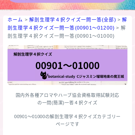
★導きの階層図/目次
ホーム
>
解剖生理学４択クイズ一問一答(全部)
>
解
剖生理学４択クイズ一問一答(00901～01200)
>
解
秘密部屋
剖生理学４択クイズ一問一答(00901～01000)
お知らせ
公式ウェブサイト『Botanical Study』
Cジャスミン瑠璃地楽の主な活動先リンク集
国内外各種アロマやハーブ協会資格取得試験対応
プロフィール
の一問(簡潔)一答４択クイズ
アロマハーブアンケート
00901～01000の解剖生理学４択クイズカテゴリー
ページです
おすすめ商品＆レビュー