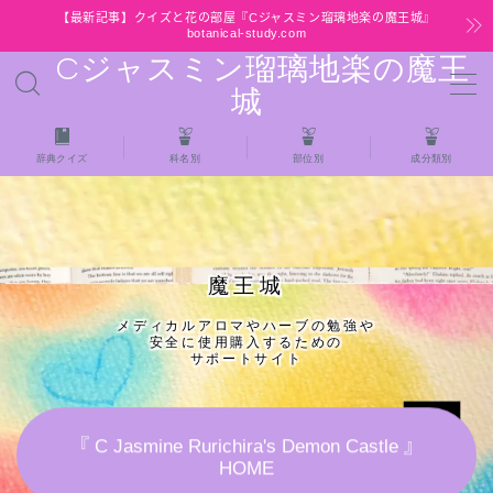
【最新記事】クイズと花の部屋『Cジャスミン瑠璃地楽の魔王城』
botanical-study.com
Cジャスミン瑠璃地楽の魔王
MENU
城
HOME
辞典クイズ
科名別
部位別
成分類別
【最新】クイズと花の部屋
★全種/アロマハーブスパイス基材 プチ辞典ク
魔王城
イズ＆プチ辞典
メディカルアロマやハーブの勉強や
安全に使用購入するための
★アロマ検定＋αクイズ
サポートサイト
★アロマハーブ傾向チェック
『 C Jasmine Rurichira's Demon Castle 』
HOME
目次