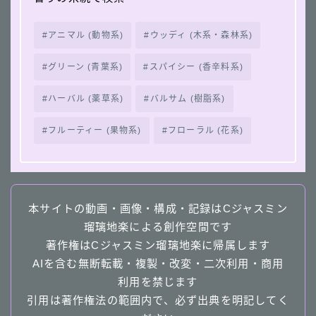
アニマル (動物系)
ウッディ (木系・森林系)
グリーン (青葉系)
スパイシー (香辛料系)
ハーバル (薬草系)
バルサム (樹脂系)
フルーティー (果物系)
フローラル (花系)
本サイトの動画・画像・構成・記録はCジャスミン
瑠璃地楽による創作空間です
著作権はCジャスミン瑠璃地楽に帰属します
AIを含む無断転載・複製・改変・二次利用・商用
利用を禁じます
引用は著作権法の範囲内で、必ず出典を明記してく