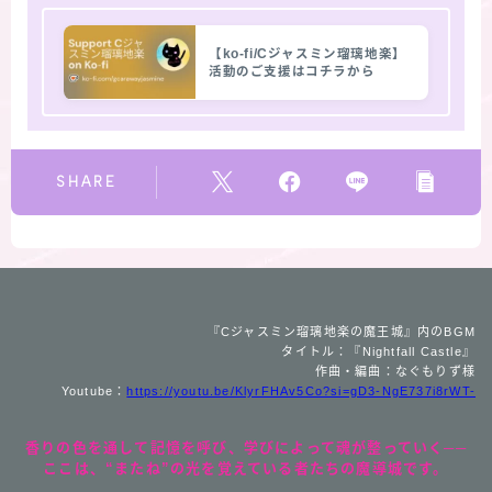
【ko-fi/Cジャスミン瑠璃地楽】
活動のご支援はコチラから
SHARE
『Cジャスミン瑠璃地楽の魔王城』内のBGM
タイトル：『Nightfall Castle』
作曲・編曲：なぐもりず様
Youtube：
https://youtu.be/KlyrFHAv5Co?si=gD3-NgE737i8rWT-
香りの色を通して記憶を呼び、学びによって魂が整っていく──
ここは、“またね”の光を覚えている者たちの魔導城です。