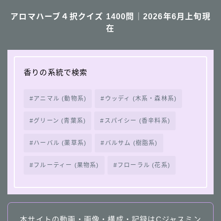
アロマハーブ４択クイズ 1400問｜2026年6月上旬現
在
香りの系統で検索
アニマル (動物系)
ウッディ (木系・森林系)
グリーン (青葉系)
スパイシー (香辛料系)
ハーバル (薬草系)
バルサム (樹脂系)
フルーティー (果物系)
フローラル (花系)
本サイトの動画・画像・構成・記録はCジャスミン