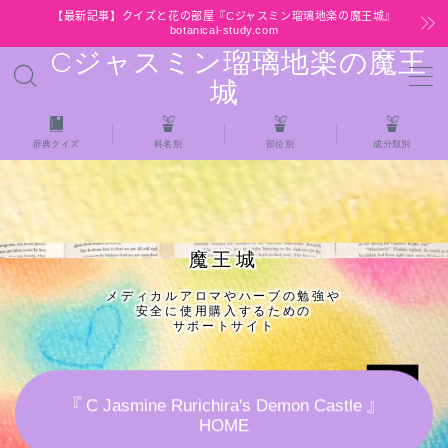
【最新記事】クイズと花の部屋『Cジャスミン瑠璃地楽の魔王城』
botanical-study.com
Cジャスミン瑠璃地楽の魔王
MENU
城
HOME
辞典クイズ
科名別
部位別
成分類別
【最新】クイズと花の部屋
★全種/アロマハーブスパイス基材 プチ辞典ク
魔王城
イズ＆プチ辞典
メディカルアロマやハーブの勉強や
安全に使用購入するための
★アロマ検定＋αクイズ
サポートサイト
★アロマハーブ傾向チェック
『 C Jasmine Rurichira's Demon Castle 』
HOME
目次