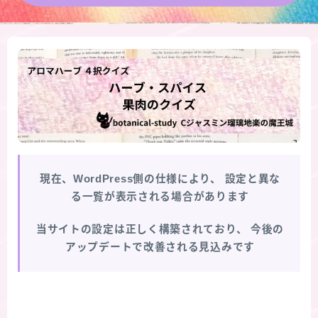
★導きの階層図/目次
秘密部屋
お知らせ
公式ウェブサイト『Botanical Study』
現在、WordPress側の仕様により、
設定と異な
Cジャスミン瑠璃地楽の主な活動先リンク集
る一覧が表示される場合があります
プロフィール
当サイトの設定は正しく構築されており、
今後の
アップデートで改善される見込みです
アロマハーブアンケート
おすすめ商品＆レビュー