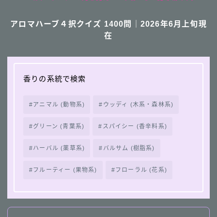
アロマハーブ４択クイズ 1400問｜2026年6月上旬現
在
香りの系統で検索
アニマル (動物系)
ウッディ (木系・森林系)
グリーン (青葉系)
スパイシー (香辛料系)
ハーバル (薬草系)
バルサム (樹脂系)
フルーティー (果物系)
フローラル (花系)