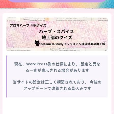
★導きの階層図/目次
秘密部屋
お知らせ
公式ウェブサイト『Botanical Study』
現在、WordPress側の仕様により、
設定と異な
Cジャスミン瑠璃地楽の主な活動先リンク集
る一覧が表示される場合があります
プロフィール
当サイトの設定は正しく構築されており、
今後の
アップデートで改善される見込みです
アロマハーブアンケート
おすすめ商品＆レビュー