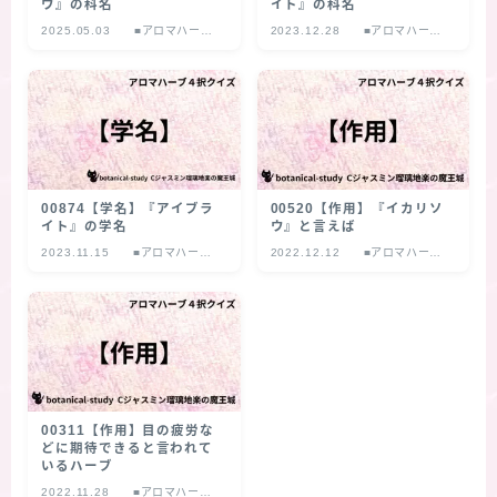
ウ』の科名
イト』の科名
2025.05.03
■アロマハーブ
2023.12.28
■アロマハーブ
４択クイズ
４択クイズ
00874【学名】『アイブラ
00520【作用】『イカリソ
イト』の学名
ウ』と言えば
2023.11.15
■アロマハーブ
2022.12.12
■アロマハーブ
４択クイズ
４択クイズ
00311【作用】目の疲労な
どに期待できると言われて
いるハーブ
2022.11.28
■アロマハーブ