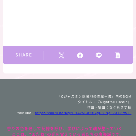
SHARE
『Cジャスミン瑠璃地楽の魔王城』内のBGM
タイトル：『Nightfall Castle』
作曲・編曲：なぐもりず様
Youtube：
https://youtu.be/KlyrFHAv5Co?si=gD3-NgE737i8rWT-
香りの色を通して記憶を呼び、学びによって魂が整っていく──
ここは、“またね”の光を覚えている者たちの魔導城です。