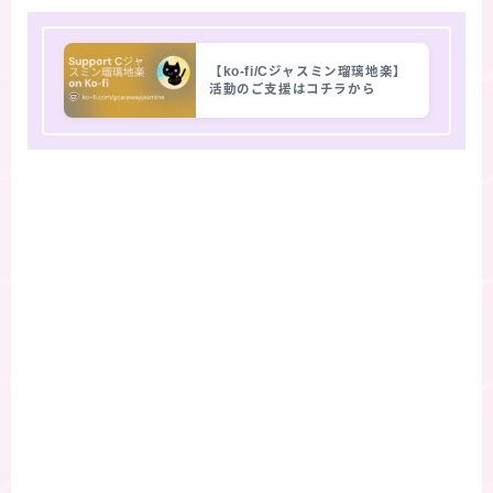
【ko-fi/Cジャスミン瑠璃地楽】
活動のご支援はコチラから