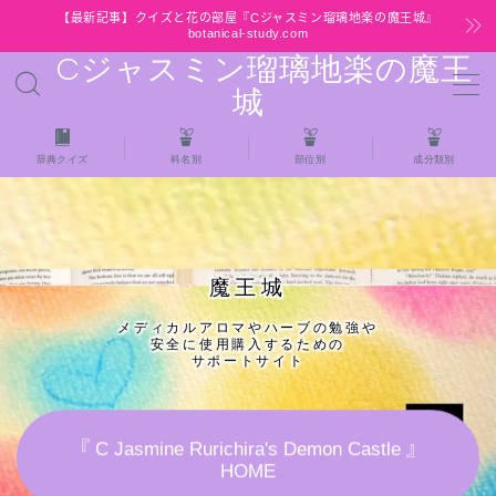
【最新記事】クイズと花の部屋『Cジャスミン瑠璃地楽の魔王城』
botanical-study.com
Cジャスミン瑠璃地楽の魔王
MENU
城
HOME
辞典クイズ
科名別
部位別
成分類別
【最新】クイズと花の部屋
★全種/アロマハーブスパイス基材 プチ辞典ク
魔王城
イズ＆プチ辞典
メディカルアロマやハーブの勉強や
安全に使用購入するための
★アロマ検定＋αクイズ
サポートサイト
★アロマハーブ傾向チェック
『 C Jasmine Rurichira's Demon Castle 』
HOME
目次