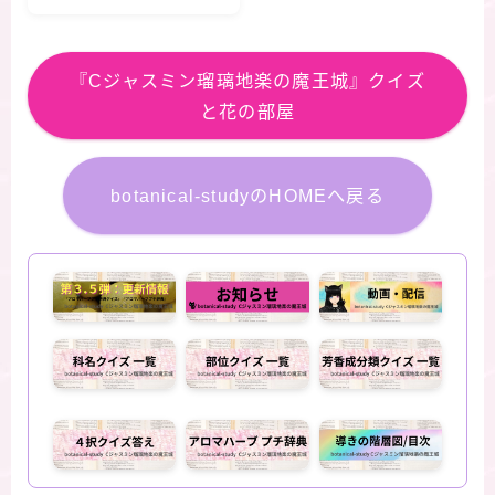
４択クイズ
『Cジャスミン瑠璃地楽の魔王城』クイズ
と花の部屋
botanical-studyのHOMEへ戻る