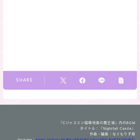
SHARE
『Cジャスミン瑠璃地楽の魔王城』内のBGM
タイトル：『Nightfall Castle』
作曲・編曲：なぐもりず様
Youtube：
https://youtu.be/KlyrFHAv5Co?si=gD3-NgE737i8rWT-