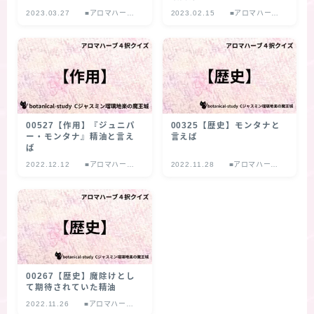
2023.03.27
■アロマハーブ
2023.02.15
■アロマハーブ
４択クイズ
４択クイズ
00527【作用】『ジュニパ
00325【歴史】モンタナと
ー・モンタナ』精油と言え
言えば
ば
2022.12.12
■アロマハーブ
2022.11.28
■アロマハーブ
４択クイズ
４択クイズ
00267【歴史】魔除けとし
て期待されていた精油
2022.11.26
■アロマハーブ