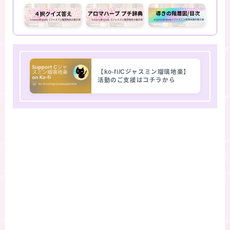
【ko-fi/Cジャスミン瑠璃地楽】
活動のご支援はコチラから