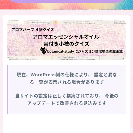
★導きの階層図/目次
秘密部屋
お知らせ
公式ウェブサイト『Botanical Study』
現在、WordPress側の仕様により、
設定と異な
Cジャスミン瑠璃地楽の主な活動先リンク集
る一覧が表示される場合があります
プロフィール
当サイトの設定は正しく構築されており、
今後の
アップデートで改善される見込みです
アロマハーブアンケート
おすすめ商品＆レビュー