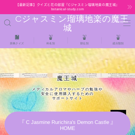
【最新記事】クイズと花の部屋『Cジャスミン瑠璃地楽の魔王城』
botanical-study.com
Cジャスミン瑠璃地楽の魔王
MENU
城
HOME
辞典クイズ
科名別
部位別
成分類別
【最新】クイズと花の部屋
★全種/アロマハーブスパイス基材 プチ辞典ク
魔王城
イズ＆プチ辞典
メディカルアロマやハーブの勉強や
安全に使用購入するための
★アロマ検定＋αクイズ
サポートサイト
★アロマハーブ傾向チェック
『 C Jasmine Rurichira's Demon Castle 』
HOME
目次