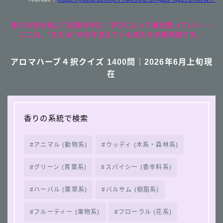
香りの色を通して記憶を呼び、学びによって魂が整っていく──
ここは、“またね”の光を覚えている者たちの魔導城です。
アロマハーブ４択クイズ 1400問｜2026年6月上旬現
在
香りの系統で検索
アニマル (動物系)
ウッディ (木系・森林系)
グリーン (青葉系)
スパイシー (香辛料系)
ハーバル (薬草系)
バルサム (樹脂系)
フルーティー (果物系)
フローラル (花系)