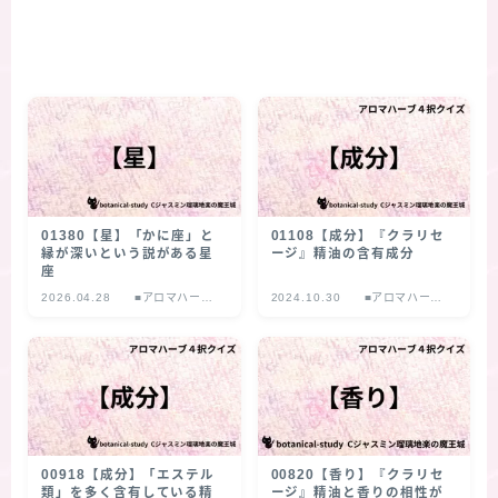
01380【星】「かに座」と
01108【成分】『クラリセ
縁が深いという説がある星
ージ』精油の含有成分
座
2026.04.28
■アロマハーブ
2024.10.30
■アロマハーブ
４択クイズ
４択クイズ
00918【成分】「エステル
00820【香り】『クラリセ
類」を多く含有している精
ージ』精油と香りの相性が