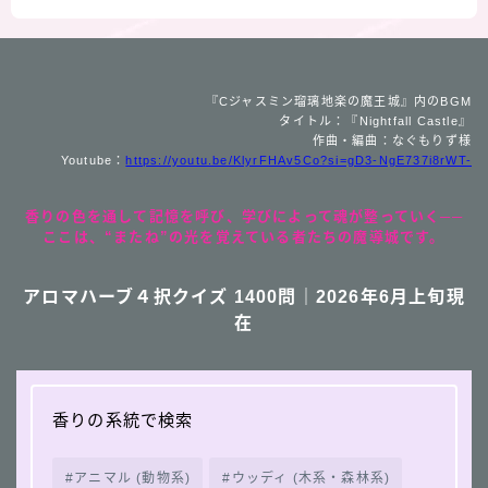
『Cジャスミン瑠璃地楽の魔王城』内のBGM
タイトル：『Nightfall Castle』
作曲・編曲：なぐもりず様
Youtube：
https://youtu.be/KlyrFHAv5Co?si=gD3-NgE737i8rWT-
香りの色を通して記憶を呼び、学びによって魂が整っていく──
ここは、“またね”の光を覚えている者たちの魔導城です。
アロマハーブ４択クイズ 1400問｜2026年6月上旬現
在
香りの系統で検索
アニマル (動物系)
ウッディ (木系・森林系)