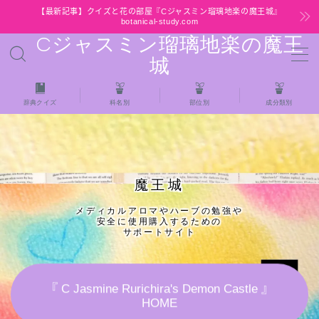
【最新記事】クイズと花の部屋『Cジャスミン瑠璃地楽の魔王城』
botanical-study.com
Cジャスミン瑠璃地楽の魔王
MENU
城
HOME
辞典クイズ
科名別
部位別
成分類別
【最新】クイズと花の部屋
★全種/アロマハーブスパイス基材 プチ辞典ク
魔王城
イズ＆プチ辞典
メディカルアロマやハーブの勉強や
安全に使用購入するための
★アロマ検定＋αクイズ
サポートサイト
★アロマハーブ傾向チェック
『 C Jasmine Rurichira's Demon Castle 』
HOME
目次