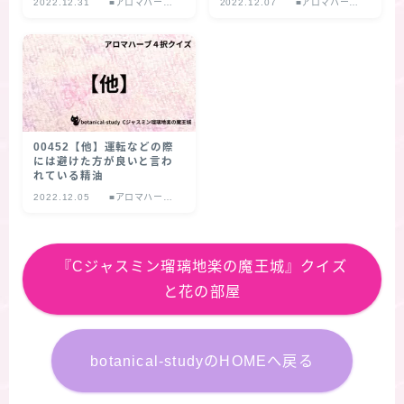
2022.12.31
■アロマハーブ
2022.12.07
■アロマハーブ
４択クイズ
４択クイズ
00452【他】運転などの際
には避けた方が良いと言わ
れている精油
2022.12.05
■アロマハーブ
４択クイズ
『Cジャスミン瑠璃地楽の魔王城』クイズ
と花の部屋
botanical-studyのHOMEへ戻る