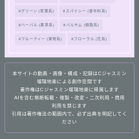
グリーン (青葉系)
スパイシー (香辛料系)
ハーバル (薬草系)
バルサム (樹脂系)
フルーティー (果物系)
フローラル (花系)
本サイトの動画・画像・構成・記録はCジャスミン
瑠璃地楽による創作空間です
著作権はCジャスミン瑠璃地楽に帰属します
AIを含む無断転載・複製・改変・二次利用・商用
利用を禁じます
引用は著作権法の範囲内で、必ず出典を明記してく
ださい
Follow Me