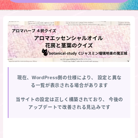
★導きの階層図/目次
秘密部屋
お知らせ
公式ウェブサイト『Botanical Study』
現在、WordPress側の仕様により、
設定と異な
Cジャスミン瑠璃地楽の主な活動先リンク集
る一覧が表示される場合があります
プロフィール
当サイトの設定は正しく構築されており、
今後の
アップデートで改善される見込みです
アロマハーブアンケート
おすすめ商品＆レビュー