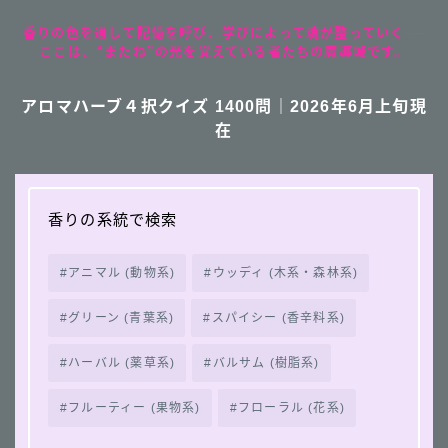
香りの色を通して記憶を呼び、学びによって魂が整っていく──
ここは、“またね”の光を覚えている者たちの魔導城です。
アロマハーブ４択クイズ 1400問｜2026年6月上旬現
在
香りの系統で検索
アニマル (動物系)
ウッディ (木系・森林系)
グリーン (青葉系)
スパイシー (香辛料系)
ハーバル (薬草系)
バルサム (樹脂系)
フルーティー (果物系)
フローラル (花系)