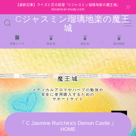
【最新記事】クイズと花の部屋『Cジャスミン瑠璃地楽の魔王城』
botanical-study.com
Cジャスミン瑠璃地楽の魔王
MENU
城
HOME
辞典クイズ
科名別
部位別
成分類別
【最新】クイズと花の部屋
★全種/アロマハーブスパイス基材 プチ辞典ク
魔王城
イズ＆プチ辞典
メディカルアロマやハーブの勉強や
安全に使用購入するための
★アロマ検定＋αクイズ
サポートサイト
★アロマハーブ傾向チェック
『 C Jasmine Rurichira's Demon Castle 』
HOME
目次