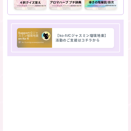
【ko-fi/Cジャスミン瑠璃地楽】
活動のご支援はコチラから