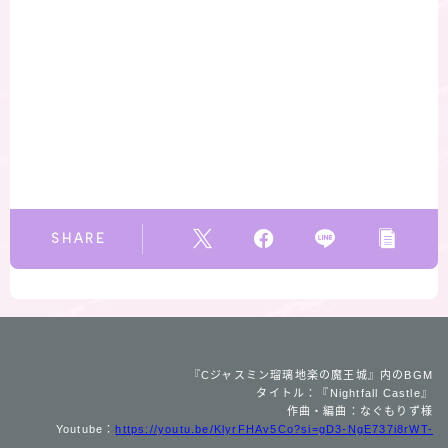
SHARE
『Cジャスミン瑠璃地楽の魔王城』内のBGM
タイトル：『Nightfall Castle』
作曲・編曲：なぐもりず様
Youtube：
https://youtu.be/KlyrFHAv5Co?si=gD3-NgE737i8rWT-