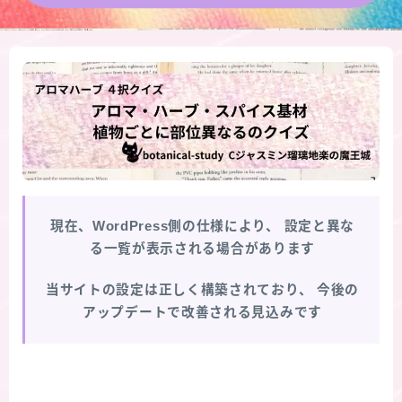
★導きの階層図/目次
秘密部屋
お知らせ
公式ウェブサイト『Botanical Study』
現在、WordPress側の仕様により、
設定と異な
Cジャスミン瑠璃地楽の主な活動先リンク集
る一覧が表示される場合があります
プロフィール
当サイトの設定は正しく構築されており、
今後の
アップデートで改善される見込みです
アロマハーブアンケート
おすすめ商品＆レビュー