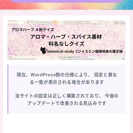
★導きの階層図/目次
秘密部屋
お知らせ
公式ウェブサイト『Botanical Study』
現在、WordPress側の仕様により、
設定と異な
Cジャスミン瑠璃地楽の主な活動先リンク集
る一覧が表示される場合があります
プロフィール
当サイトの設定は正しく構築されており、
今後の
アップデートで改善される見込みです
アロマハーブアンケート
おすすめ商品＆レビュー