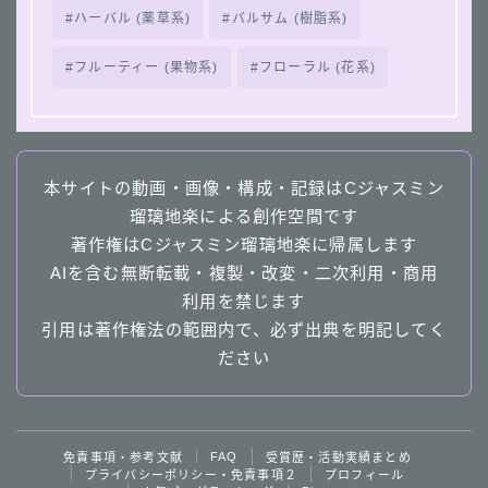
ハーバル (薬草系)
バルサム (樹脂系)
フルーティー (果物系)
フローラル (花系)
本サイトの動画・画像・構成・記録はCジャスミン
瑠璃地楽による創作空間です
著作権はCジャスミン瑠璃地楽に帰属します
AIを含む無断転載・複製・改変・二次利用・商用
利用を禁じます
引用は著作権法の範囲内で、必ず出典を明記してく
ださい
Follow Me
FAQ
免責事項・参考文献
受賞歴・活動実績まとめ
プライバシーポリシー・免責事項２
プロフィール