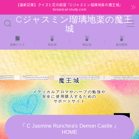
【最新記事】クイズと花の部屋『Cジャスミン瑠璃地楽の魔王城』
botanical-study.com
Cジャスミン瑠璃地楽の魔王
MENU
城
HOME
辞典クイズ
科名別
部位別
成分類別
【最新】クイズと花の部屋
★全種/アロマハーブスパイス基材 プチ辞典ク
魔王城
イズ＆プチ辞典
メディカルアロマやハーブの勉強や
安全に使用購入するための
★アロマ検定＋αクイズ
サポートサイト
★アロマハーブ傾向チェック
『 C Jasmine Rurichira's Demon Castle 』
HOME
目次