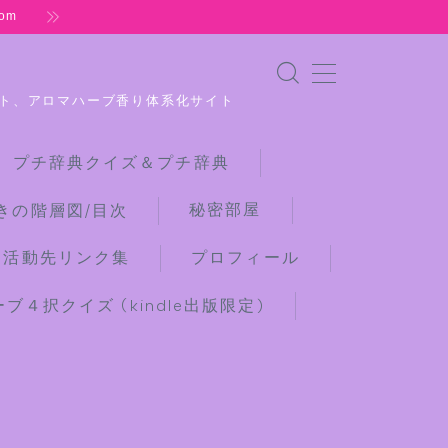
om
ト、アロマハーブ香り体系化サイト
 プチ辞典クイズ＆プチ辞典
秘密部屋
きの階層図/目次
な活動先リンク集
プロフィール
４択クイズ (kindle出版限定)