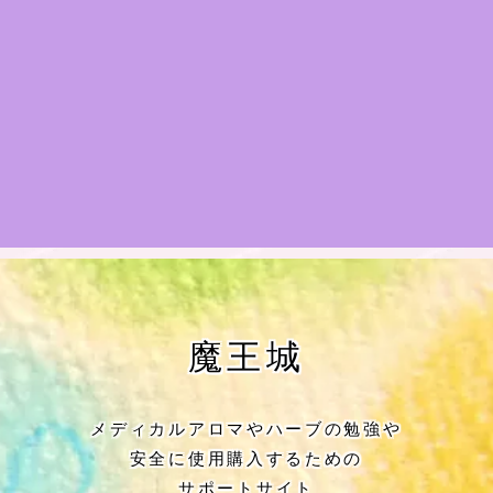
★アロマハーブ傾向チェック
目次
★導きの階層図/目次
秘密部屋
お知らせ
公式ウェブサイト『Botanical Study』
魔王城
Cジャスミン瑠璃地楽の主な活動先リン
ク集
メディカルアロマやハーブの勉強や
安全に使用購入するための
プロフィール
サポートサイト