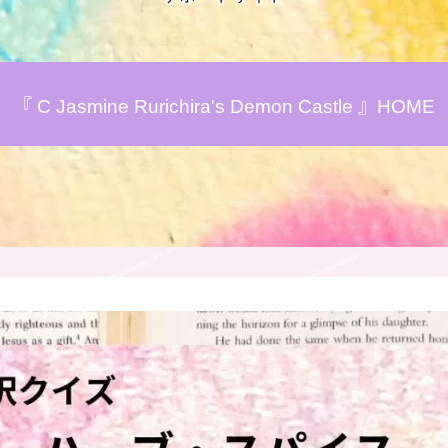
アロマハーブアンケート
『 C Jasmine Rurichira's Demon Castle 』HOME
おすすめ商品＆レビュー
★スペシャルアロマハーブ４択クイズ
(kindle出版限定)
FAQ
お問い合わせ
サイトマップ