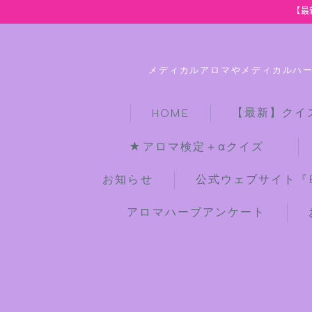
【最
メディカルアロマやメディカルハ
【最新】クイ
HOME
★アロマ検定＋αクイズ
お知らせ
公式ウェブサイト『Bot
アロマハーブアンケート