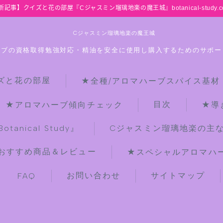
新記事】クイズと花の部屋『Cジャスミン瑠璃地楽の魔王城』botanical-study.c
Cジャスミン瑠璃地楽の魔王城
ーブの資格取得勉強対応・精油を安全に使用し購入するためのサポー
ズと花の部屋
★全種/アロマハーブスパイス基材
HOME
目次
★アロマハーブ傾向チェック
★導
【最新】クイズと花の部屋
anical Study』
Cジャスミン瑠璃地楽の主
おすすめ商品＆レビュー
★スペシャルアロマハーブ
★全種/アロマハーブスパイス基材 プ
チ辞典クイズ＆プチ辞典
お問い合わせ
サイトマップ
FAQ
★アロマ検定＋αクイズ