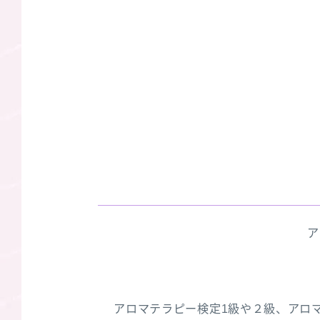
ア
アロマテラピー検定1級や２級、アロ