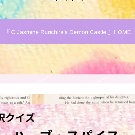
アロマハーブアンケート
『 C Jasmine Rurichira's Demon Castle 』HOME
おすすめ商品＆レビュー
★スペシャルアロマハーブ４択クイズ
(kindle出版限定)
FAQ
お問い合わせ
サイトマップ