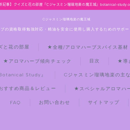
新記事】クイズと花の部屋『Cジャスミン瑠璃地楽の魔王城』botanical-study.c
Cジャスミン瑠璃地楽の魔王城
ーブの資格取得勉強対応・精油を安全に使用し購入するためのサポー
ズと花の部屋
★全種/アロマハーブスパイス基材
HOME
目次
★アロマハーブ傾向チェック
★導
【最新】クイズと花の部屋
anical Study』
Cジャスミン瑠璃地楽の主
おすすめ商品＆レビュー
★スペシャルアロマハーブ
★全種/アロマハーブスパイス基材 プ
チ辞典クイズ＆プチ辞典
お問い合わせ
サイトマップ
FAQ
★アロマ検定＋αクイズ