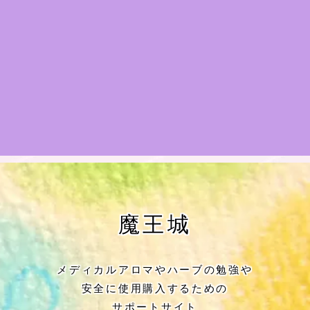
★アロマハーブ傾向チェック
目次
★導きの階層図/目次
秘密部屋
お知らせ
公式ウェブサイト『Botanical Study』
魔王城
Cジャスミン瑠璃地楽の主な活動先リン
ク集
メディカルアロマやハーブの勉強や
安全に使用購入するための
プロフィール
サポートサイト