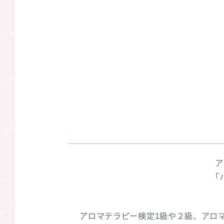
ア
「
アロマテラピー検定1級や２級、アロ