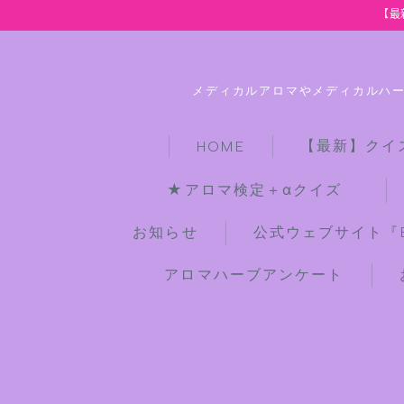
【最
メディカルアロマやメディカルハ
【最新】クイ
HOME
★アロマ検定＋αクイズ
お知らせ
公式ウェブサイト『Bot
アロマハーブアンケート