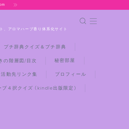
om
ト、アロマハーブ香り体系化サイト
 プチ辞典クイズ＆プチ辞典
秘密部屋
きの階層図/目次
な活動先リンク集
プロフィール
４択クイズ (kindle出版限定)