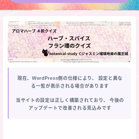
★導きの階層図/目次
秘密部屋
お知らせ
公式ウェブサイト『Botanical Study』
現在、WordPress側の仕様により、
設定と異な
Cジャスミン瑠璃地楽の主な活動先リンク集
る一覧が表示される場合があります
プロフィール
当サイトの設定は正しく構築されており、
今後の
アップデートで改善される見込みです
アロマハーブアンケート
おすすめ商品＆レビュー