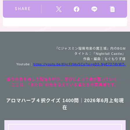
SHARE
『Cジャスミン瑠璃地楽の魔王城』内のBGM
タイトル：『Nightfall Castle』
作曲・編曲：なぐもりず様
Youtube：
https://youtu.be/KlyrFHAv5Co?si=gD3-NgE737i8rWT-
香りの色を通して記憶を呼び、学びによって魂が整っていく──
ここは、“またね”の光を覚えている者たちの魔導城です。
アロマハーブ４択クイズ 1400問｜2026年6月上旬現
在