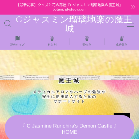
【最新記事】クイズと花の部屋『Cジャスミン瑠璃地楽の魔王城』
botanical-study.com
Cジャスミン瑠璃地楽の魔王
MENU
城
HOME
辞典クイズ
科名別
部位別
成分類別
【最新】クイズと花の部屋
★全種/アロマハーブスパイス基材 プチ辞典ク
魔王城
イズ＆プチ辞典
メディカルアロマやハーブの勉強や
安全に使用購入するための
★アロマ検定＋αクイズ
サポートサイト
★アロマハーブ傾向チェック
『 C Jasmine Rurichira's Demon Castle 』
HOME
目次