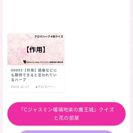
00093【作用】頭痛などに
も期待できると言われてい
るハーブ
2022.11.17
■アロマハーブ
４択クイズ
『Cジャスミン瑠璃地楽の魔王城』クイズ
と花の部屋