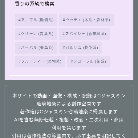
香りの系統で検索
アニマル (動物系)
ウッディ (木系・森林系)
グリーン (青葉系)
スパイシー (香辛料系)
ハーバル (薬草系)
バルサム (樹脂系)
フルーティー (果物系)
フローラル (花系)
本サイトの動画・画像・構成・記録はCジャスミン
瑠璃地楽による創作空間です
著作権はCジャスミン瑠璃地楽に帰属します
AIを含む無断転載・複製・改変・二次利用・商用
利用を禁じます
引用は著作権法の範囲内で、必ず出典を明記してく