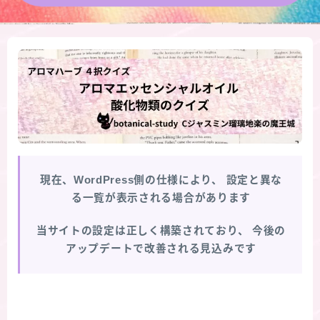
★導きの階層図/目次
秘密部屋
お知らせ
公式ウェブサイト『Botanical Study』
現在、WordPress側の仕様により、
設定と異な
Cジャスミン瑠璃地楽の主な活動先リンク集
る一覧が表示される場合があります
プロフィール
当サイトの設定は正しく構築されており、
今後の
アップデートで改善される見込みです
アロマハーブアンケート
おすすめ商品＆レビュー