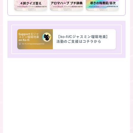
【ko-fi/Cジャスミン瑠璃地楽】
活動のご支援はコチラから