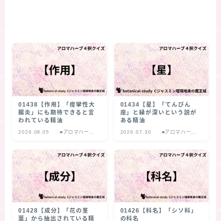
01438【作用】「痙攣性大
01434【星】「てんびん
腸炎」にも期待できると言
座」と縁が深いという説が
われている精油
ある精油
2026.08.05
■アロマハーブ
2026.07.30
■アロマハーブ
４択クイズ
４択クイズ
01428【成分】「花の茎
01426【科名】「シソ科」
葉」から抽出されている精
の科名