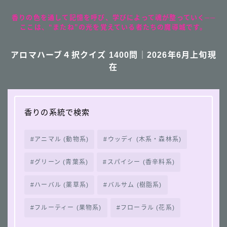
香りの色を通して記憶を呼び、学びによって魂が整っていく──
ここは、“またね”の光を覚えている者たちの魔導城です。
アロマハーブ４択クイズ 1400問｜2026年6月上旬現
在
香りの系統で検索
アニマル (動物系)
ウッディ (木系・森林系)
グリーン (青葉系)
スパイシー (香辛料系)
ハーバル (薬草系)
バルサム (樹脂系)
フルーティー (果物系)
フローラル (花系)