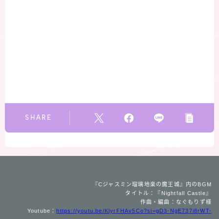
SHARE
『Cジャスミン瑠璃地楽の魔王城』内のBGM
タイトル：『Nightfall Castle』
作曲・編曲：なぐもりず様
Youtube：
https://youtu.be/KlyrFHAv5Co?si=gD3-NgE737i8rWT-