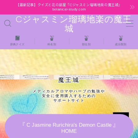
【最新記事】クイズと花の部屋『Cジャスミン瑠璃地楽の魔王城』
botanical-study.com
Cジャスミン瑠璃地楽の魔王
MENU
城
HOME
辞典クイズ
科名別
部位別
成分類別
【最新】クイズと花の部屋
★全種/アロマハーブスパイス基材 プチ辞典ク
魔王城
イズ＆プチ辞典
メディカルアロマやハーブの勉強や
安全に使用購入するための
★アロマ検定＋αクイズ
サポートサイト
★アロマハーブ傾向チェック
『 C Jasmine Rurichira's Demon Castle 』
HOME
目次