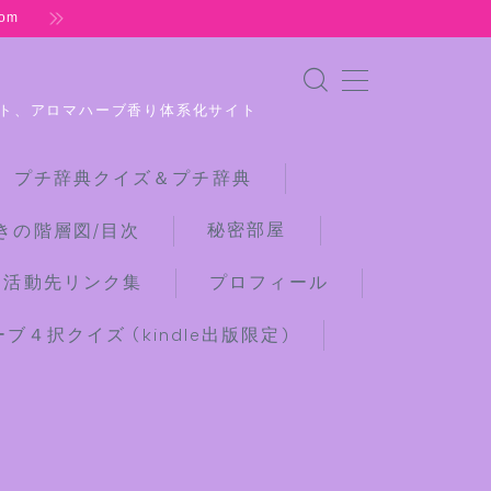
om
ト、アロマハーブ香り体系化サイト
 プチ辞典クイズ＆プチ辞典
秘密部屋
きの階層図/目次
な活動先リンク集
プロフィール
４択クイズ (kindle出版限定)