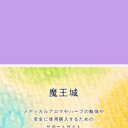
★アロマハーブ傾向チェック
目次
★導きの階層図/目次
秘密部屋
お知らせ
公式ウェブサイト『Botanical Study』
魔王城
Cジャスミン瑠璃地楽の主な活動先リン
ク集
メディカルアロマやハーブの勉強や
安全に使用購入するための
プロフィール
サポートサイト