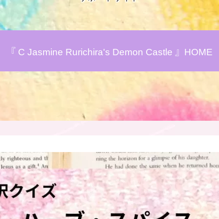
アロマハーブアンケート
『 C Jasmine Rurichira's Demon Castle 』HOME
おすすめ商品＆レビュー
★スペシャルアロマハーブ４択クイズ
(kindle出版限定)
FAQ
お問い合わせ
サイトマップ