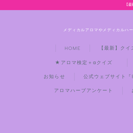
【最
メディカルアロマやメディカルハ
【最新】クイ
HOME
★アロマ検定＋αクイズ
お知らせ
公式ウェブサイト『Bot
アロマハーブアンケート