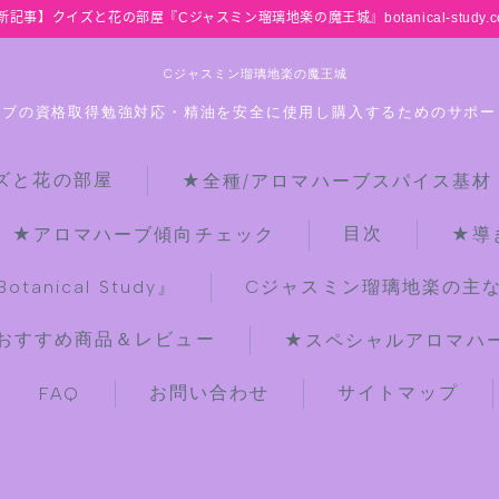
新記事】クイズと花の部屋『Cジャスミン瑠璃地楽の魔王城』botanical-study.c
Cジャスミン瑠璃地楽の魔王城
ーブの資格取得勉強対応・精油を安全に使用し購入するためのサポー
ズと花の部屋
★全種/アロマハーブスパイス基材
HOME
目次
★アロマハーブ傾向チェック
★導
【最新】クイズと花の部屋
anical Study』
Cジャスミン瑠璃地楽の主
おすすめ商品＆レビュー
★スペシャルアロマハーブ
★全種/アロマハーブスパイス基材 プ
チ辞典クイズ＆プチ辞典
お問い合わせ
サイトマップ
FAQ
★アロマ検定＋αクイズ