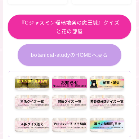
４択クイズ
４択クイズ
『Cジャスミン瑠璃地楽の魔王城』クイズ
と花の部屋
botanical-studyのHOMEへ戻る