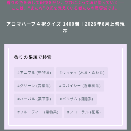
香りの色を通して記憶を呼び、学びによって魂が整っていく──
ここは、“またね”の光を覚えている者たちの魔導城です。
アロマハーブ４択クイズ 1400問｜2026年6月上旬現
在
香りの系統で検索
アニマル (動物系)
ウッディ (木系・森林系)
グリーン (青葉系)
スパイシー (香辛料系)
ハーバル (薬草系)
バルサム (樹脂系)
フルーティー (果物系)
フローラル (花系)