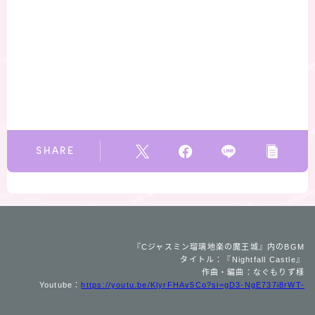
SHARE
『Cジャスミン瑠璃地楽の魔王城』内のBGM
タイトル：『Nightfall Castle』
作曲・編曲：なぐもりず様
Youtube：
https://youtu.be/KlyrFHAv5Co?si=gD3-NgE737i8rWT-