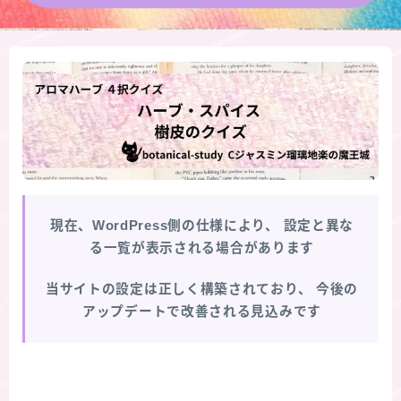
★導きの階層図/目次
秘密部屋
お知らせ
公式ウェブサイト『Botanical Study』
現在、WordPress側の仕様により、
設定と異な
Cジャスミン瑠璃地楽の主な活動先リンク集
る一覧が表示される場合があります
プロフィール
当サイトの設定は正しく構築されており、
今後の
アップデートで改善される見込みです
アロマハーブアンケート
おすすめ商品＆レビュー