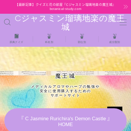
【最新記事】クイズと花の部屋『Cジャスミン瑠璃地楽の魔王城』
botanical-study.com
Cジャスミン瑠璃地楽の魔王
MENU
城
HOME
辞典クイズ
科名別
部位別
成分類別
【最新】クイズと花の部屋
★全種/アロマハーブスパイス基材 プチ辞典ク
魔王城
イズ＆プチ辞典
メディカルアロマやハーブの勉強や
安全に使用購入するための
★アロマ検定＋αクイズ
サポートサイト
★アロマハーブ傾向チェック
『 C Jasmine Rurichira's Demon Castle 』
HOME
目次