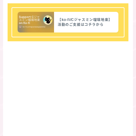
【ko-fi/Cジャスミン瑠璃地楽】
活動のご支援はコチラから