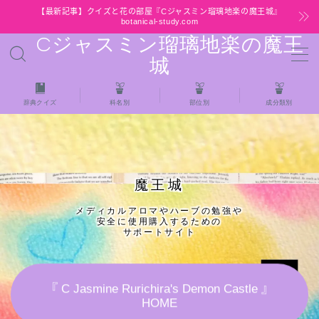
【最新記事】クイズと花の部屋『Cジャスミン瑠璃地楽の魔王城』
botanical-study.com
Cジャスミン瑠璃地楽の魔王
MENU
城
HOME
辞典クイズ
科名別
部位別
成分類別
【最新】クイズと花の部屋
★全種/アロマハーブスパイス基材 プチ辞典ク
魔王城
イズ＆プチ辞典
メディカルアロマやハーブの勉強や
安全に使用購入するための
★アロマ検定＋αクイズ
サポートサイト
★アロマハーブ傾向チェック
『 C Jasmine Rurichira's Demon Castle 』
HOME
目次