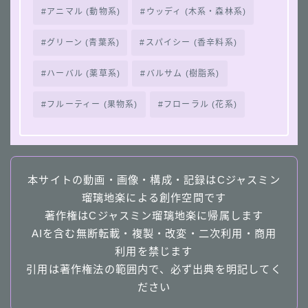
アニマル (動物系)
ウッディ (木系・森林系)
グリーン (青葉系)
スパイシー (香辛料系)
ハーバル (薬草系)
バルサム (樹脂系)
フルーティー (果物系)
フローラル (花系)
本サイトの動画・画像・構成・記録はCジャスミン
瑠璃地楽による創作空間です
著作権はCジャスミン瑠璃地楽に帰属します
AIを含む無断転載・複製・改変・二次利用・商用
利用を禁じます
引用は著作権法の範囲内で、必ず出典を明記してく
ださい