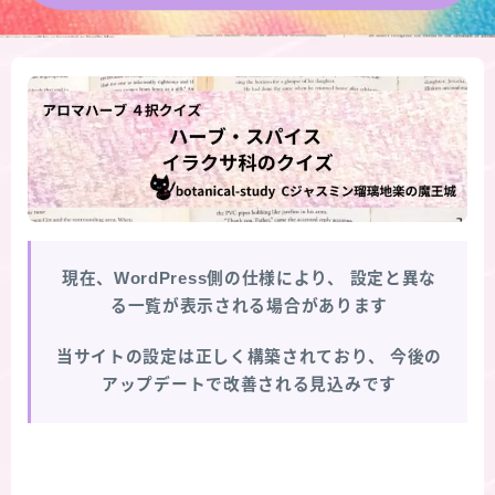
★導きの階層図/目次
秘密部屋
お知らせ
公式ウェブサイト『Botanical Study』
現在、WordPress側の仕様により、
設定と異な
Cジャスミン瑠璃地楽の主な活動先リンク集
る一覧が表示される場合があります
プロフィール
当サイトの設定は正しく構築されており、
今後の
アップデートで改善される見込みです
アロマハーブアンケート
おすすめ商品＆レビュー