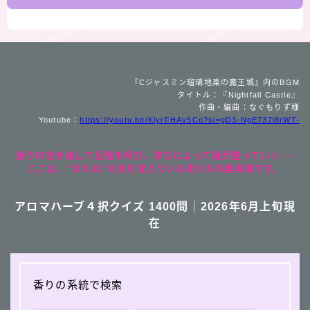
『Cジャスミン瑠璃地楽の魔王城』内のBGM
タイトル：『Nightfall Castle』
作曲・編曲：なぐもりず様
Youtube：
https://youtu.be/KlyrFHAv5Co?si=gD3-NgE737i8rWT-
香りの色を通して記憶を呼び、学びによって魂が整っていく──
ここは、“またね”の光を覚えている者たちの魔導城です。
アロマハーブ４択クイズ 1400問｜2026年6月上旬現
在
香りの系統で検索