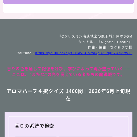
『Cジャスミン瑠璃地楽の魔王城』内のBGM
タイトル：『Nightfall Castle』
作曲・編曲：なぐもりず様
Youtube：
https://youtu.be/KlyrFHAv5Co?si=gD3-NgE737i8rWT-
香りの色を通して記憶を呼び、学びによって魂が整っていく──
ここは、“またね”の光を覚えている者たちの魔導城です。
アロマハーブ４択クイズ 1400問｜2026年6月上旬現
在
香りの系統で検索