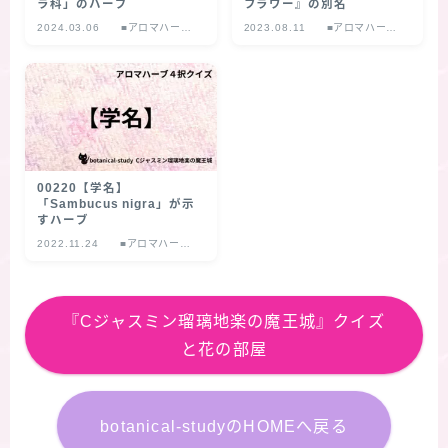
ラ科」のハーブ
フラワー』の別名
2024.03.06
■アロマハーブ
2023.08.11
■アロマハーブ
４択クイズ
４択クイズ
00220【学名】
「Sambucus nigra」が示
すハーブ
2022.11.24
■アロマハーブ
４択クイズ
『Cジャスミン瑠璃地楽の魔王城』クイズ
と花の部屋
botanical-studyのHOMEへ戻る