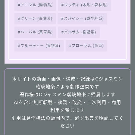
アニマル (動物系)
ウッディ (木系・森林系)
グリーン (青葉系)
スパイシー (香辛料系)
ハーバル (薬草系)
バルサム (樹脂系)
フルーティー (果物系)
フローラル (花系)
本サイトの動画・画像・構成・記録はCジャスミン
瑠璃地楽による創作空間です
著作権はCジャスミン瑠璃地楽に帰属します
AIを含む無断転載・複製・改変・二次利用・商用
利用を禁じます
引用は著作権法の範囲内で、必ず出典を明記してく
ださい