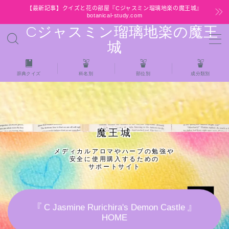
【最新記事】クイズと花の部屋『Cジャスミン瑠璃地楽の魔王城』
botanical-study.com
Cジャスミン瑠璃地楽の魔王
MENU
城
HOME
辞典クイズ
科名別
部位別
成分類別
【最新】クイズと花の部屋
★全種/アロマハーブスパイス基材 プチ辞典ク
魔王城
イズ＆プチ辞典
メディカルアロマやハーブの勉強や
安全に使用購入するための
★アロマ検定＋αクイズ
サポートサイト
★アロマハーブ傾向チェック
『 C Jasmine Rurichira's Demon Castle 』
HOME
目次