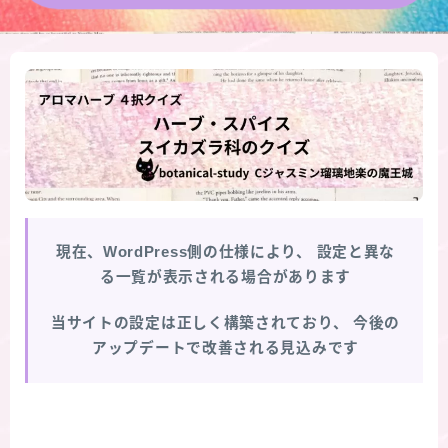
★導きの階層図/目次
秘密部屋
お知らせ
公式ウェブサイト『Botanical Study』
現在、WordPress側の仕様により、
設定と異な
Cジャスミン瑠璃地楽の主な活動先リンク集
る一覧が表示される場合があります
プロフィール
当サイトの設定は正しく構築されており、
今後の
アップデートで改善される見込みです
アロマハーブアンケート
おすすめ商品＆レビュー