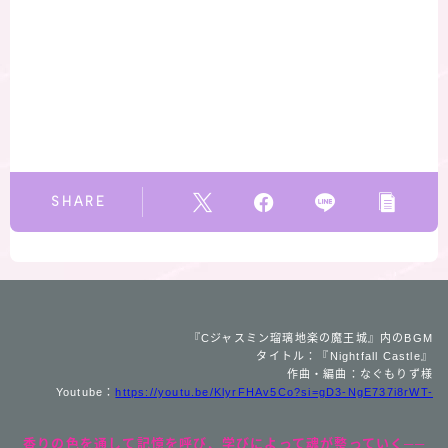
SHARE
『Cジャスミン瑠璃地楽の魔王城』内のBGM
タイトル：『Nightfall Castle』
作曲・編曲：なぐもりず様
Youtube：
https://youtu.be/KlyrFHAv5Co?si=gD3-NgE737i8rWT-
香りの色を通して記憶を呼び、学びによって魂が整っていく──