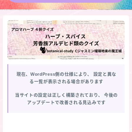
★導きの階層図/目次
秘密部屋
お知らせ
公式ウェブサイト『Botanical Study』
現在、WordPress側の仕様により、
設定と異な
Cジャスミン瑠璃地楽の主な活動先リンク集
る一覧が表示される場合があります
プロフィール
当サイトの設定は正しく構築されており、
今後の
アップデートで改善される見込みです
アロマハーブアンケート
おすすめ商品＆レビュー