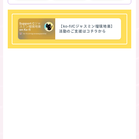
【ko-fi/Cジャスミン瑠璃地楽】
活動のご支援はコチラから