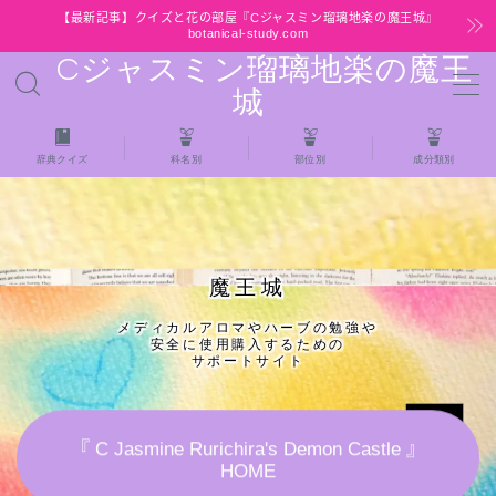
【最新記事】クイズと花の部屋『Cジャスミン瑠璃地楽の魔王城』
botanical-study.com
Cジャスミン瑠璃地楽の魔王
MENU
城
HOME
辞典クイズ
科名別
部位別
成分類別
【最新】クイズと花の部屋
★全種/アロマハーブスパイス基材 プチ辞典ク
魔王城
イズ＆プチ辞典
メディカルアロマやハーブの勉強や
安全に使用購入するための
★アロマ検定＋αクイズ
サポートサイト
★アロマハーブ傾向チェック
『 C Jasmine Rurichira's Demon Castle 』
HOME
目次