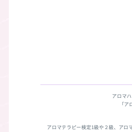
アロマハ
「ア
アロマテラピー検定1級や２級、アロ