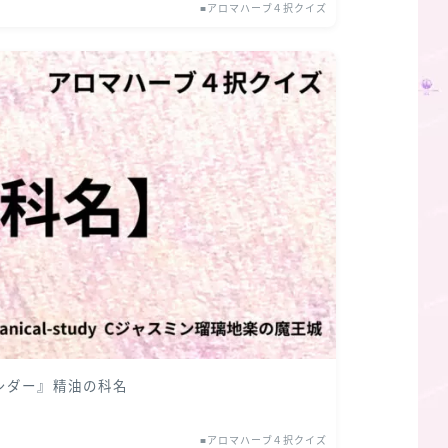
■アロマハーブ４択クイズ
スシダー』精油の科名
■アロマハーブ４択クイズ