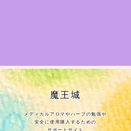
★アロマハーブ傾向チェック
目次
★導きの階層図/目次
秘密部屋
お知らせ
公式ウェブサイト『Botanical Study』
魔王城
Cジャスミン瑠璃地楽の主な活動先リン
ク集
メディカルアロマやハーブの勉強や
安全に使用購入するための
プロフィール
サポートサイト