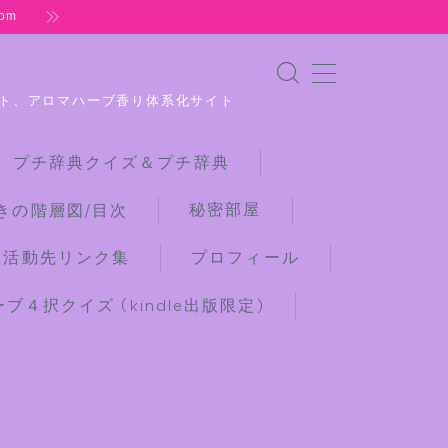
om
ト、アロマハーブ香り体系化サイト
 プチ辞典クイズ＆プチ辞典
秘密部屋
きの階層図/目次
な活動先リンク集
プロフィール
４択クイズ (kindle出版限定)