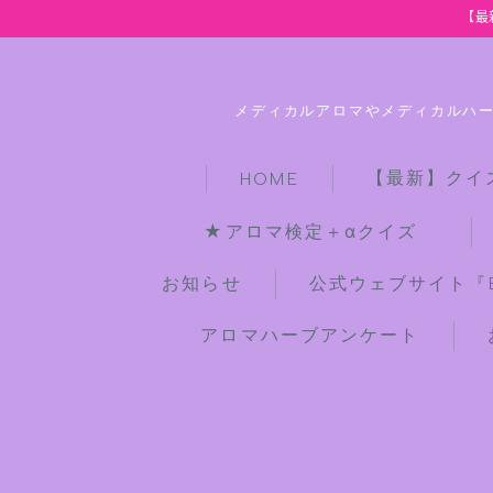
【最
メディカルアロマやメディカルハ
【最新】クイ
HOME
★アロマ検定＋αクイズ
お知らせ
公式ウェブサイト『Bot
アロマハーブアンケート