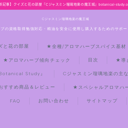
新記事】クイズと花の部屋『Cジャスミン瑠璃地楽の魔王城』botanical-study.c
Cジャスミン瑠璃地楽の魔王城
ーブの資格取得勉強対応・精油を安全に使用し購入するためのサポー
ズと花の部屋
★全種/アロマハーブスパイス基材
HOME
目次
★アロマハーブ傾向チェック
★導
【最新】クイズと花の部屋
anical Study』
Cジャスミン瑠璃地楽の主
おすすめ商品＆レビュー
★スペシャルアロマハーブ
★全種/アロマハーブスパイス基材 プ
チ辞典クイズ＆プチ辞典
お問い合わせ
サイトマップ
FAQ
★アロマ検定＋αクイズ