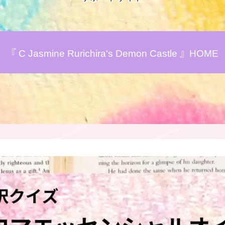
アロマハーブアンケート
『 C Jasmine Rurichira's Demon Castle 』HOME
おすすめ商品＆レビュー
★スペシャルアロマハーブ４択クイズ
(kindle出版限定)
FAQ
お問い合わせ
サイトマップ