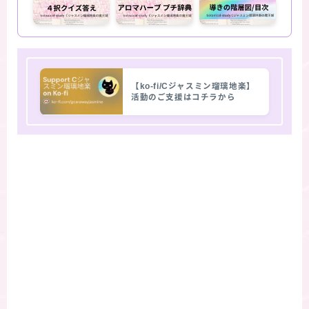
【ko-fi/Cジャスミン瑠璃地楽】
活動のご支援はコチラから