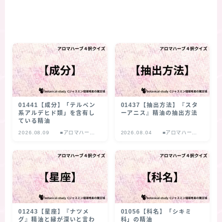
01441【成分】「テルペン
01437【抽出方法】『スタ
系アルデヒド類」を含有し
ーアニス』精油の抽出方法
ている精油
2026.08.09
■アロマハーブ
2026.08.04
■アロマハーブ
４択クイズ
４択クイズ
01243【星座】『ナツメ
01056【科名】「シキミ
グ』精油と縁が深いと言わ
科」の精油