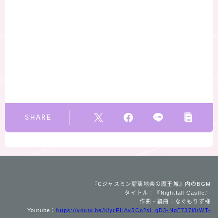
SHARE
『Cジャスミン瑠璃地楽の魔王城』内のBGM
タイトル：『Nightfall Castle』
作曲・編曲：なぐもりず様
Youtube：
https://youtu.be/KlyrFHAv5Co?si=gD3-NgE737i8rWT-