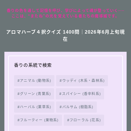
香りの色を通して記憶を呼び、学びによって魂が整っていく──
ここは、“またね”の光を覚えている者たちの魔導城です。
アロマハーブ４択クイズ 1400問｜2026年6月上旬現
在
香りの系統で検索
アニマル (動物系)
ウッディ (木系・森林系)
グリーン (青葉系)
スパイシー (香辛料系)
ハーバル (薬草系)
バルサム (樹脂系)
フルーティー (果物系)
フローラル (花系)