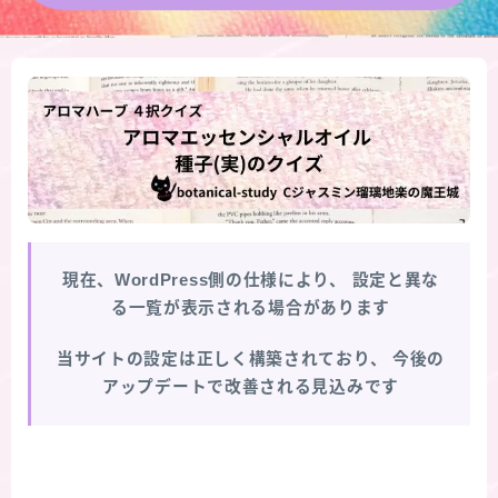
★導きの階層図/目次
秘密部屋
お知らせ
公式ウェブサイト『Botanical Study』
現在、WordPress側の仕様により、
設定と異な
Cジャスミン瑠璃地楽の主な活動先リンク集
る一覧が表示される場合があります
プロフィール
当サイトの設定は正しく構築されており、
今後の
アップデートで改善される見込みです
アロマハーブアンケート
おすすめ商品＆レビュー