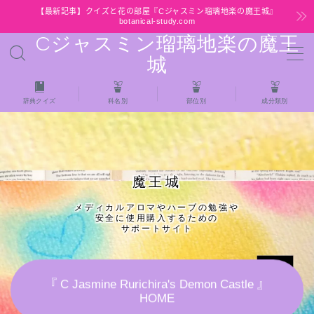
【最新記事】クイズと花の部屋『Cジャスミン瑠璃地楽の魔王城』
botanical-study.com
Cジャスミン瑠璃地楽の魔王
MENU
城
HOME
辞典クイズ
科名別
部位別
成分類別
【最新】クイズと花の部屋
★全種/アロマハーブスパイス基材 プチ辞典ク
魔王城
イズ＆プチ辞典
メディカルアロマやハーブの勉強や
安全に使用購入するための
★アロマ検定＋αクイズ
サポートサイト
★アロマハーブ傾向チェック
『 C Jasmine Rurichira's Demon Castle 』
HOME
目次