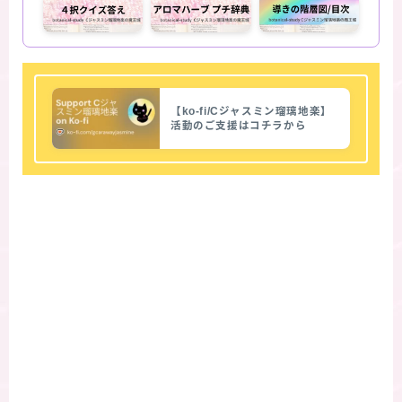
【ko-fi/Cジャスミン瑠璃地楽】
活動のご支援はコチラから