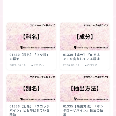
01410【科名】「マツ科」
01339【成分】「α₋ピネ
の精油
ン」を含有している精油
2026.06.18
■アロマハーブ
2026.03.01
■アロマハーブ
４択クイズ
４択クイズ
01336【別名】「スコッチ
01335【抽出方法】『ポン
パイン」とも呼ばれている
テローザパイン』精油の抽
精油
出