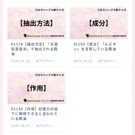
４択クイズ
４択クイズ
01176【抽出方法】「水蒸
01150【成分】「α‐ピネ
気蒸留法」で抽出される精
ン」を含有している精油
油
2025.04.23
■アロマハーブ
2025.03.15
■アロマハーブ
４択クイズ
４択クイズ
01144【作用】記憶力の低
下に期待できると言われて
いる精油
2025.03.07
■アロマハーブ
４択クイズ