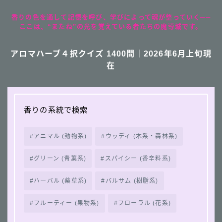
香りの色を通して記憶を呼び、学びによって魂が整っていく──
ここは、“またね”の光を覚えている者たちの魔導城です。
アロマハーブ４択クイズ 1400問｜2026年6月上旬現
在
香りの系統で検索
アニマル (動物系)
ウッディ (木系・森林系)
グリーン (青葉系)
スパイシー (香辛料系)
ハーバル (薬草系)
バルサム (樹脂系)
フルーティー (果物系)
フローラル (花系)