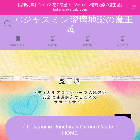
【最新記事】クイズと花の部屋『Cジャスミン瑠璃地楽の魔王城』
botanical-study.com
Cジャスミン瑠璃地楽の魔王
MENU
城
HOME
辞典クイズ
科名別
部位別
成分類別
【最新】クイズと花の部屋
★全種/アロマハーブスパイス基材 プチ辞典ク
魔王城
イズ＆プチ辞典
メディカルアロマやハーブの勉強や
安全に使用購入するための
★アロマ検定＋αクイズ
サポートサイト
★アロマハーブ傾向チェック
『 C Jasmine Rurichira's Demon Castle 』
HOME
目次