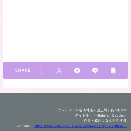
SHARE
『Cジャスミン瑠璃地楽の魔王城』内のBGM
タイトル：『Nightfall Castle』
作曲・編曲：なぐもりず様
Youtube：
https://youtu.be/KlyrFHAv5Co?si=gD3-NgE737i8rWT-