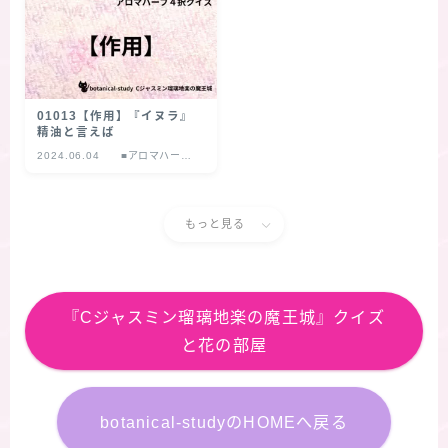
01013【作用】『イヌラ』
精油と言えば
2024.06.04
■アロマハーブ
４択クイズ
もっと見る
『Cジャスミン瑠璃地楽の魔王城』クイズ
と花の部屋
botanical-studyのHOMEへ戻る