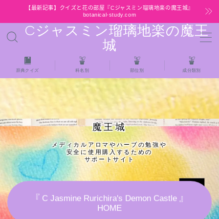
【最新記事】クイズと花の部屋『Cジャスミン瑠璃地楽の魔王城』
botanical-study.com
Cジャスミン瑠璃地楽の魔王
MENU
城
HOME
辞典クイズ
科名別
部位別
成分類別
【最新】クイズと花の部屋
★全種/アロマハーブスパイス基材 プチ辞典ク
魔王城
イズ＆プチ辞典
メディカルアロマやハーブの勉強や
安全に使用購入するための
★アロマ検定＋αクイズ
サポートサイト
★アロマハーブ傾向チェック
『 C Jasmine Rurichira's Demon Castle 』
HOME
目次