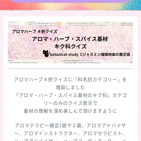
★導きの階層図/目次
秘密部屋
お知らせ
公式ウェブサイト『Botanical Study』
アロマハーブ４択クイズに『科名別カテゴリー』を
Cジャスミン瑠璃地楽の主な活動先リンク集
増設しました
「アロマ・ハーブ・スパイス基材のキク科」カテゴ
プロフィール
リーのみのクイズ表示で
基材の理解を深め楽しんで頂けますように
アロマハーブアンケート
アロマテラピー検定1級や２級、アロマアドバイザ
ー、アロマインストラクター、アロマセラピスト、
おすすめ商品＆レビュー