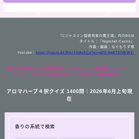
『Cジャスミン瑠璃地楽の魔王城』内のBGM
タイトル：『Nightfall Castle』
作曲・編曲：なぐもりず様
Youtube：
https://youtu.be/KlyrFHAv5Co?si=gD3-NgE737i8rWT-
香りの色を通して記憶を呼び、学びによって魂が整っていく──
ここは、“またね”の光を覚えている者たちの魔導城です。
アロマハーブ４択クイズ 1400問｜2026年6月上旬現
在
香りの系統で検索