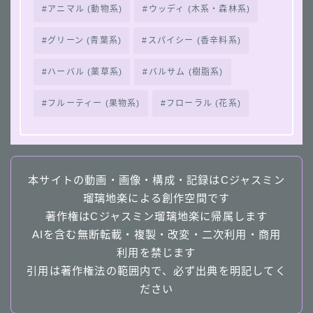
アニマル (動物系)
ウッディ (木系・森林系)
グリーン (青葉系)
スパイシー (香辛料系)
ハーバル (薬草系)
バルサム (樹脂系)
フルーティー (果物系)
フローラル (花系)
本サイトの動画・画像・構成・記録はCジャスミン
瑠璃地楽による創作空間です
著作権はCジャスミン瑠璃地楽に帰属します
AIを含む無断転載・複製・改変・二次利用・商用
利用を禁じます
引用は著作権法の範囲内で、必ず出典を明記してく
ださい