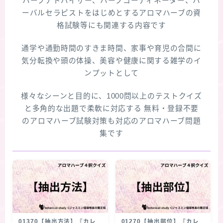
ハーブアドバイザー、ハーブコーディネーター、ハ
ーバルセラピストをはじめとするアロマハーブの資
★スペシャルアロマハーブ４択クイズ (kindle出
格試験等にも関連する内容です
版限定)
通学や通勤時間のすきま時間、家事や育児の合間に
FAQ
気分転換や頭の体操、美容や健康に関する雑学のイ
ンプットとして
お問い合わせ
様々なシーンと目的に、1000問以上のテストクイズ
と多角的な出題で柔軟に対応する 無料・登録不要
サイトマップ
のアロマハーブ試験対策も対応のアロマハーブ問題
集です
01370【抽出方法】『カレ
01270【抽出部位】『カレ