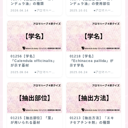
ンデュラ油』の種類
ンデュラ油』の使用部位
2026.04.14
■アロマハーブ
2025.10.01
■アロマハーブ
４択クイズ
４択クイズ
01256【学名】
01218【学名】
「Calendula officinalis」
「Echinacea pallida」が
が示す基材
示す学名
2025.09.04
■アロマハーブ
2025.06.24
■アロマハーブ
４択クイズ
４択クイズ
01215【抽出部位】「葉」
01213【抽出方法】『エキ
が用いられる基材
ナセアチンキ剤』の種類